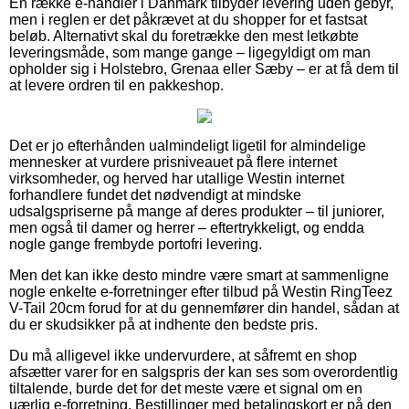
En række e-handler i Danmark tilbyder levering uden gebyr,
men i reglen er det påkrævet at du shopper for et fastsat
beløb. Alternativt skal du foretrække den mest letkøbte
leveringsmåde, som mange gange – ligegyldigt om man
opholder sig i Holstebro, Grenaa eller Sæby – er at få dem til
at levere ordren til en pakkeshop.
Det er jo efterhånden ualmindeligt ligetil for almindelige
mennesker at vurdere prisniveauet på flere internet
virksomheder, og herved har utallige Westin internet
forhandlere fundet det nødvendigt at mindske
udsalgspriserne på mange af deres produkter – til juniorer,
men også til damer og herrer – eftertrykkeligt, og endda
nogle gange frembyde portofri levering.
Men det kan ikke desto mindre være smart at sammenligne
nogle enkelte e-forretninger efter tilbud på Westin RingTeez
V-Tail 20cm forud for at du gennemfører din handel, sådan at
du er skudsikker på at indhente den bedste pris.
Du må alligevel ikke undervurdere, at såfremt en shop
afsætter varer for en salgspris der kan ses som overordentlig
tiltalende, burde det for det meste være et signal om en
uærlig e-forretning. Bestillinger med betalingskort er på den