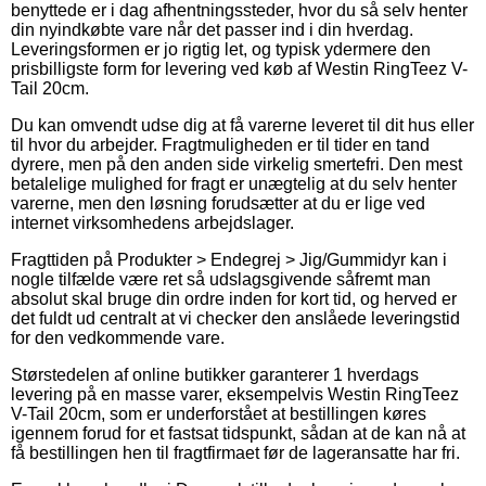
benyttede er i dag afhentningssteder, hvor du så selv henter
din nyindkøbte vare når det passer ind i din hverdag.
Leveringsformen er jo rigtig let, og typisk ydermere den
prisbilligste form for levering ved køb af Westin RingTeez V-
Tail 20cm.
Du kan omvendt udse dig at få varerne leveret til dit hus eller
til hvor du arbejder. Fragtmuligheden er til tider en tand
dyrere, men på den anden side virkelig smertefri. Den mest
betalelige mulighed for fragt er unægtelig at du selv henter
varerne, men den løsning forudsætter at du er lige ved
internet virksomhedens arbejdslager.
Fragttiden på Produkter > Endegrej > Jig/Gummidyr kan i
nogle tilfælde være ret så udslagsgivende såfremt man
absolut skal bruge din ordre inden for kort tid, og herved er
det fuldt ud centralt at vi checker den anslåede leveringstid
for den vedkommende vare.
Størstedelen af online butikker garanterer 1 hverdags
levering på en masse varer, eksempelvis Westin RingTeez
V-Tail 20cm, som er underforstået at bestillingen køres
igennem forud for et fastsat tidspunkt, sådan at de kan nå at
få bestillingen hen til fragtfirmaet før de lageransatte har fri.