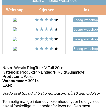
Bedst anmeldte webshops
Webshop
Stjerner
Link
Besøg webshop
Besøg webshop
Besøg webshop
Besøg webshop
Navn:
Westin RingTeez V-Tail 20cm
Kategori:
Produkter > Endegrej > Jig/Gummidyr
Producent:
Westin
Varenummer:
39014
EAN:
Vurderet til
3.5
ud af 5 stjerner baseret på
10
anmeldelser
Temmelig mange internet virksomheder yder heldigvis et
hav af forskellige muligheder for levering. Den mest