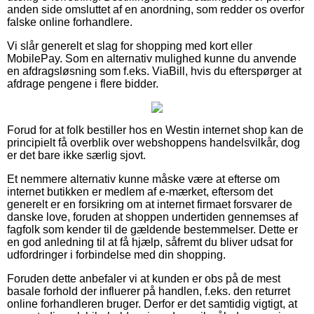
anden side omsluttet af en anordning, som redder os overfor
falske online forhandlere.
Vi slår generelt et slag for shopping med kort eller
MobilePay. Som en alternativ mulighed kunne du anvende
en afdragsløsning som f.eks. ViaBill, hvis du efterspørger at
afdrage pengene i flere bidder.
Forud for at folk bestiller hos en Westin internet shop kan de
principielt få overblik over webshoppens handelsvilkår, dog
er det bare ikke særlig sjovt.
Et nemmere alternativ kunne måske være at efterse om
internet butikken er medlem af e-mærket, eftersom det
generelt er en forsikring om at internet firmaet forsvarer de
danske love, foruden at shoppen undertiden gennemses af
fagfolk som kender til de gældende bestemmelser. Dette er
en god anledning til at få hjælp, såfremt du bliver udsat for
udfordringer i forbindelse med din shopping.
Foruden dette anbefaler vi at kunden er obs på de mest
basale forhold der influerer på handlen, f.eks. den returret
online forhandleren bruger. Derfor er det samtidig vigtigt, at