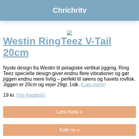
Chrichritv
Westin RingTeez V-Tail
20cm
Nyste design fra Westin til pelagiske vertikal jigging. Ring
Teez specielle design giver endnu flere vibrationer og gør
jiggen endnu mere livlig – perfekt til søens og havets rovfisk.
Jiggen er 20cm og vejer 29gr. 1stk.
(Læs mere)
19
kr.
(Vis fragtpris)
Læs mere »
Køb nu »