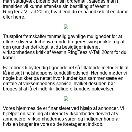
man stadigvæk bibeholder sin ordremail, således man i
fremtiden vil kunne eftervise sin bestilling af Westin
RingTeez V-Tail 20cm, hvad end du er på indkøb til en dame
eller herre.
Trustpilot fremskaffer temmelig gavnlige muligheder for at
efterse diverse forhenværende brugeres synspunkter og af
den grund er det klogt, at du besigtiger internet
virksomhedens kritik af Westin RingTeez V-Tail 20cm før du
køber.
Facebook tilbyder dig lignende ret så tiltalende metoder til at
få indsigt i netshoppens kundetilfredshed. Herinde møder vi
nogle butikker på nettet hvor kunder kan sammensætte en
omtale af virksomhedens service, hvilket desuden bør
bruges til at få et indblik i tidligere kunders oplevelser.
Vores hjemmeside er finansieret ved hjælp af annoncer. Vi
hjælper en samling af internet virksomheder derved at vi
annoncerer virksomhedernes varer, og indtjener honorar
hvis en bruger fra vores side foretager et indkøb.