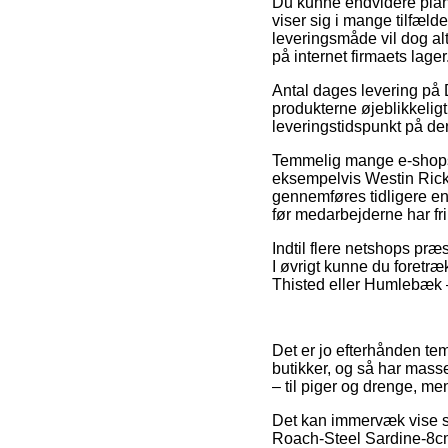
Du kunne endvidere planlæ
viser sig i mange tilfæld
leveringsmåde vil dog alt
på internet firmaets lager
Antal dages levering på D
produkterne øjeblikkeligt
leveringstidspunkt på de
Temmelig mange e-shops
eksempelvis Westin Rick
gennemføres tidligere end
før medarbejderne har fri
Indtil flere netshops pr
I øvrigt kunne du foretræ
Thisted eller Humlebæk – 
Det er jo efterhånden temm
butikker, og så har mass
– til piger og drenge, me
Det kan immervæk vise sig
Roach-Steel Sardine-8cm-7