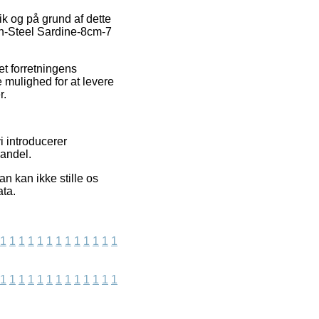
ik og på grund af dette
ch-Steel Sardine-8cm-7
t forretningens
mulighed for at levere
r.
 introducerer
andel.
 kan ikke stille os
ata.
1
1
1
1
1
1
1
1
1
1
1
1
1
1
1
1
1
1
1
1
1
1
1
1
1
1