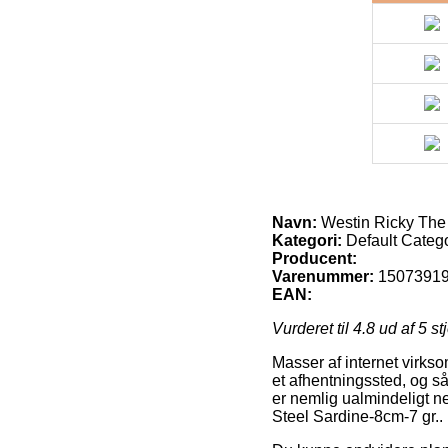
Navn:
Westin Ricky The 
Kategori:
Default Categ
Producent:
Varenummer:
1507391
EAN:
Vurderet til
4.8
ud af 5 st
Masser af internet virksom
et afhentningssted, og så
er nemlig ualmindeligt n
Steel Sardine-8cm-7 gr..