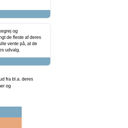
kegrej og
angt de fleste af deres
ulle vente på, at de
res udvalg.
 fra bl.a. deres
mer og