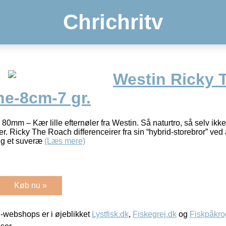
Chrichritv
Westin Ricky 
ne-8cm-7 gr.
0mm – Kær lille efternøler fra Westin. Så naturtro, så selv ikke
r. Ricky The Roach differenceirer fra sin “hybrid-storebror” ve
ig et suveræ
(Læs mere)
Køb nu »
-webshops er i øjeblikket
Lystfisk.dk
,
Fiskegrej.dk
og
Fiskpåkro