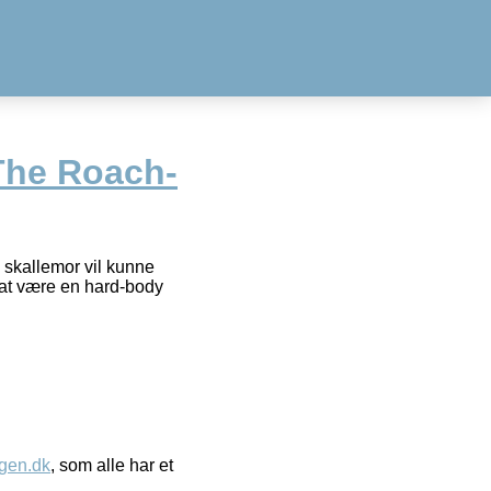
The Roach-
 skallemor vil kunne
d at være en hard-body
gen.dk
, som alle har et