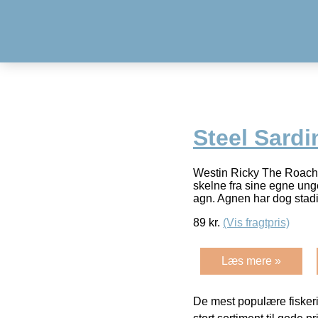
Steel Sardi
Westin Ricky The Roach 8
skelne fra sine egne unge
agn. Agnen har dog stad
89
kr.
(Vis fragtpris)
Læs mere »
De mest populære fiskeri