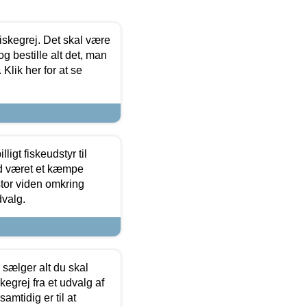
 fiskegrej. Det skal være
og bestille alt det, man
 Klik her for at se
ligt fiskeudstyr til
tid været et kæmpe
stor viden omkring
dvalg.
sælger alt du skal
skegrej fra et udvalg af
samtidig er til at