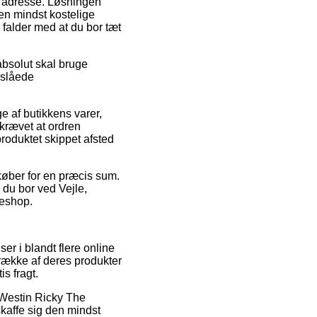
es adresse. Løsningen
Den mindst kostelige
 falder med at du bor tæt
 absolut skal bruge
nslåede
af butikkens varer,
krævet at ordren
produktet skippet afsted
køber for en præcis sum.
 du bor ved Vejle,
keshop.
ser i blandt flere online
 række af deres produkter
s fragt.
å Westin Ricky The
skaffe sig den mindst