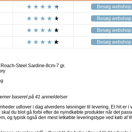
Besøg webshop
Besøg webshop
Besøg webshop
Besøg webshop
Roach-Steel Sardine-8cm-7 gr.
ory
99
jerner baseret på
41
anmeldelser
heder udlover i dag alverdens løsninger til levering. Et hit er i v
 skal du blot gå forbi efter de nyindkøbte produkter når det pas
em, og typisk også den mest letkøbte leveringstype ved køb af