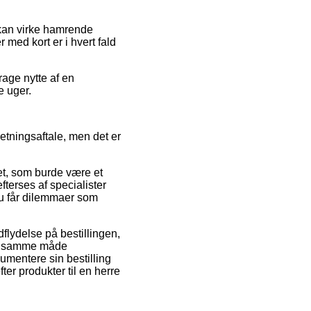
r kan virke hamrende
med kort er i hvert fald
rage nytte af en
e uger.
etningsaftale, men det er
et, som burde være et
fterses af specialister
du får dilemmaer som
flydelse på bestillingen,
på samme måde
umentere sin bestilling
er produkter til en herre