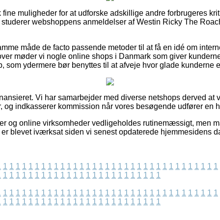
fine muligheder for at udforske adskillige andre forbrugeres krit
t du studerer webshoppens anmeldelser af Westin Ricky The Roa
mme måde de facto passende metoder til at få en idé om interne
ver møder vi nogle online shops i Danmark som giver kunderne 
, som ydermere bør benyttes til at afveje hvor glade kunderne e
ansieret. Vi har samarbejder med diverse netshops derved at vi
er, og indkasserer kommission når vores besøgende udfører en h
r og online virksomheder vedligeholdes rutinemæssigt, men man
er er blevet iværksat siden vi senest opdaterede hjemmesidens d
1
1
1
1
1
1
1
1
1
1
1
1
1
1
1
1
1
1
1
1
1
1
1
1
1
1
1
1
1
1
1
1
1
1
1
1
1
1
1
1
1
1
1
1
1
1
1
1
1
1
1
1
1
1
1
1
1
1
1
1
1
1
1
1
1
1
1
1
1
1
1
1
1
1
1
1
1
1
1
1
1
1
1
1
1
1
1
1
1
1
1
1
1
1
1
1
1
1
1
1
1
1
1
1
1
1
1
1
1
1
1
1
1
1
1
1
1
1
1
1
1
1