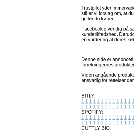
Trustpilot yder immervæk 
stiller vi forslag om, a
gr. før du køber.
Facebook giver dig på sa
kundetilfredshed. Derudo
en vurdering af deres køb
Denne side er annoncefin
forretningernes produkt
Viden angående produkte
ansvarlig for rettelser d
BITLY:
1
1
1
1
1
1
1
1
1
1
1
1
1
1
1
1
1
1
1
1
1
1
1
1
1
1
SPOTIFY:
1
1
1
1
1
1
1
1
1
1
1
1
1
1
1
1
1
1
1
1
1
1
1
1
1
1
CUTTLY BIO:
1