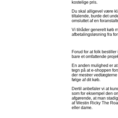
kostelige pris.
Du skal alligevel være kl
tiltalende, burde det und
omsluttet af en foranstal
Vi tilråder generelt køb 
afbetalingsløsning fra fo
Forud for at folk bestil
bare et omfattende projek
En anden mulighed er at 
tegn på at e-shoppen forst
der mestrer vedtægterne 
følge af dit køb.
Dertil anbefaler vi at ku
som for eksempel den o
afgørende, at man stadig
af Westin Ricky The Roac
eller dame.