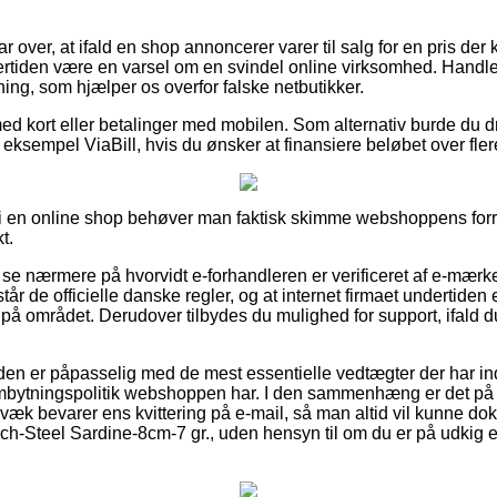
ar over, at ifald en shop annoncerer varer til salg for en pris de
ertiden være en varsel om en svindel online virksomhed. Handler 
tning, som hjælper os overfor falske netbutikker.
med kort eller betalinger med mobilen. Som alternativ burde du d
r eksempel ViaBill, hvis du ønsker at finansiere beløbet over fler
ler i en online shop behøver man faktisk skimme webshoppens forr
t.
se nærmere på hvorvidt e-forhandleren er verificeret af e-mærk
år de officielle danske regler, og at internet firmaet undertiden e
på området. Derudover tilbydes du mulighed for support, ifald 
nden er påpasselig med de mest essentielle vedtægter der har ind
mbytningspolitik webshoppen har. I den sammenhæng er det 
væk bevarer ens kvittering på e-mail, så man altid vil kunne dok
h-Steel Sardine-8cm-7 gr., uden hensyn til om du er på udkig eft