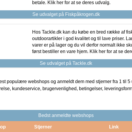
betale. Klik her for at se deres udvalg.
Se udvalget på Fiskpåkrogen.dk
Hos Tackle.dk kan du købe en bred række af fis
outdoorartikler i god kvalitet og til lave priser. L
varer er på lager og du vil derfor normalt ikke sk
først bestiller en vare hjem. Klik her for at se de
Se udvalget på Tackle.dk
t populære webshops og anmeldt dem med stjerner fra 1 til 5 ud
rrelse, kundeservice, brugervenlighed, betingelser, leveringsfor
Bedst anmeldte webshops
op
Stjerner
Link