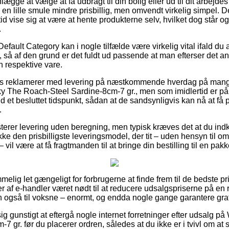
gge at vælge at få udbragt til din bolig eller ud til dit arbejd
e en lille smule mindre prisbillig, men omvendt virkelig simpel. 
id vise sig at være at hente produkterne selv, hvilket dog står og
.
efault Category kan i nogle tilfælde være virkelig vital ifald du
, så af den grund er det fuldt ud passende at man efterser det a
n respektive vare.
 reklamerer med levering på næstkommende hverdag på mange 
y The Roach-Steel Sardine-8cm-7 gr., men som imidlertid er på
 et besluttet tidspunkt, sådan at de sandsynligvis kan nå at få 
.
æsterer levering uden beregning, men typisk kræves det at du ind
kke den prisbilligste leveringsmodel, der tit – uden hensyn til om
vil være at få fragtmanden til at bringe din bestilling til en pak
elig let gængeligt for forbrugerne at finde frem til de bedste pri
er af e-handler været nødt til at reducere udsalgspriserne på en
n også til voksne – enormt, og endda nogle gange garantere grati
 gunstigt at eftergå nogle internet forretninger efter udsalg p
 gr. før du placerer ordren, således at du ikke er i tvivl om at 