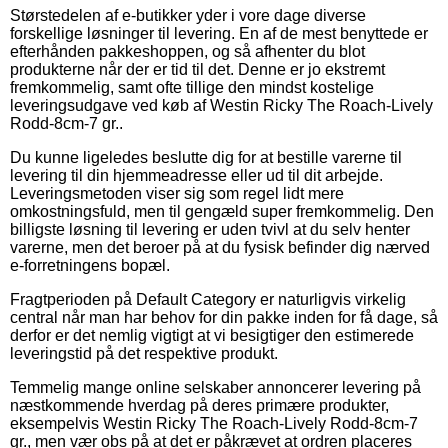
Størstedelen af e-butikker yder i vore dage diverse
forskellige løsninger til levering. En af de mest benyttede er
efterhånden pakkeshoppen, og så afhenter du blot
produkterne når der er tid til det. Denne er jo ekstremt
fremkommelig, samt ofte tillige den mindst kostelige
leveringsudgave ved køb af Westin Ricky The Roach-Lively
Rodd-8cm-7 gr..
Du kunne ligeledes beslutte dig for at bestille varerne til
levering til din hjemmeadresse eller ud til dit arbejde.
Leveringsmetoden viser sig som regel lidt mere
omkostningsfuld, men til gengæld super fremkommelig. Den
billigste løsning til levering er uden tvivl at du selv henter
varerne, men det beroer på at du fysisk befinder dig nærved
e-forretningens bopæl.
Fragtperioden på Default Category er naturligvis virkelig
central når man har behov for din pakke inden for få dage, så
derfor er det nemlig vigtigt at vi besigtiger den estimerede
leveringstid på det respektive produkt.
Temmelig mange online selskaber annoncerer levering på
næstkommende hverdag på deres primære produkter,
eksempelvis Westin Ricky The Roach-Lively Rodd-8cm-7
gr., men vær obs på at det er påkrævet at ordren placeres