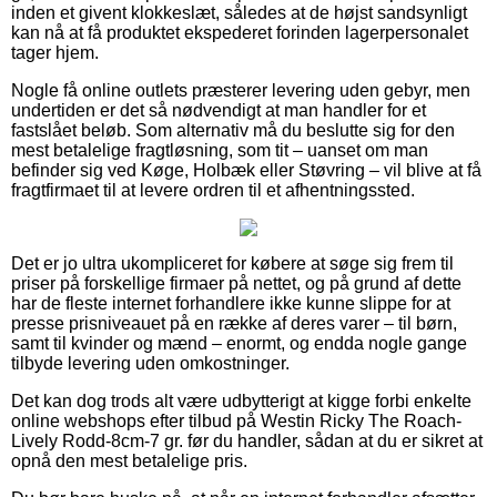
inden et givent klokkeslæt, således at de højst sandsynligt
kan nå at få produktet ekspederet forinden lagerpersonalet
tager hjem.
Nogle få online outlets præsterer levering uden gebyr, men
undertiden er det så nødvendigt at man handler for et
fastslået beløb. Som alternativ må du beslutte sig for den
mest betalelige fragtløsning, som tit – uanset om man
befinder sig ved Køge, Holbæk eller Støvring – vil blive at få
fragtfirmaet til at levere ordren til et afhentningssted.
Det er jo ultra ukompliceret for købere at søge sig frem til
priser på forskellige firmaer på nettet, og på grund af dette
har de fleste internet forhandlere ikke kunne slippe for at
presse prisniveauet på en række af deres varer – til børn,
samt til kvinder og mænd – enormt, og endda nogle gange
tilbyde levering uden omkostninger.
Det kan dog trods alt være udbytterigt at kigge forbi enkelte
online webshops efter tilbud på Westin Ricky The Roach-
Lively Rodd-8cm-7 gr. før du handler, sådan at du er sikret at
opnå den mest betalelige pris.