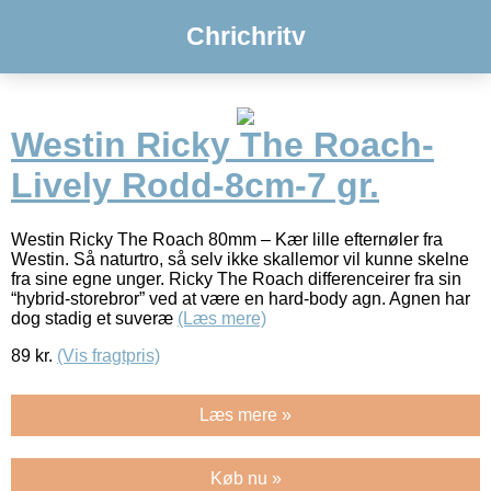
Chrichritv
Westin Ricky The Roach-
Lively Rodd-8cm-7 gr.
Westin Ricky The Roach 80mm – Kær lille efternøler fra
Westin. Så naturtro, så selv ikke skallemor vil kunne skelne
fra sine egne unger. Ricky The Roach differenceirer fra sin
“hybrid-storebror” ved at være en hard-body agn. Agnen har
dog stadig et suveræ
(Læs mere)
89
kr.
(Vis fragtpris)
Læs mere »
Køb nu »