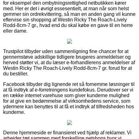
for eksempel den ombytningsrettighed netbutikken kører
med. Her er det i øvrigt essesentielt, at man når som helst
gemmer sin ordrekvittering, så man en anden gang vil kunne
eftervise sin shopping af Westin Ricky The Roach-Lively
Rodd-8cm-7 gr., hvad end du skal købe en gave til en herre
eller dame.
Trustpilot tilbyder uden sammenligning fine chancer for at
gennemstøve adskillige tidligere brugeres anmeldelser og
herved støtter vi, at du læser e-forhandlerens anmeldelser af
Westin Ricky The Roach-Lively Rodd-8cm-7 gr. forud for at
du bestiller.
Facebook tilbyder dig lignende ret så fornemme løsninger til
at få indtryk af e-forretningens kundefokus. Derudover ser vi
en række internet varehuse som giver kunderne mulighed
for at give en bedømmelse af virksomhedens service, som
ydermere kan benyttes til at få et indtryk af tilfredsheden hos
kunderne.
Denne hjemmeside er finansieret ved hjælp af reklamer. Vi
arbejder tæt sammen med forskellige netshops hvor vi