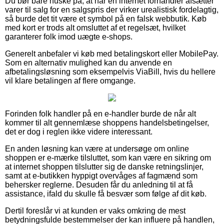
Du bør bare huske på, at når en internet forhandler afsætter
varer til salg for en salgspris der virker urealistisk fordelagtig,
så burde det tit være et symbol på en falsk webbutik. Køb
med kort er trods alt omsluttet af et regelsæt, hvilket
garanterer folk imod uægte e-shops.
Generelt anbefaler vi køb med betalingskort eller MobilePay.
Som en alternativ mulighed kan du anvende en
afbetalingsløsning som eksempelvis ViaBill, hvis du hellere
vil klare betalingen af flere omgange.
Forinden folk handler på en e-handler burde de når alt
kommer til alt gennemlæse shoppens handelsbetingelser,
det er dog i reglen ikke videre interessant.
En anden løsning kan være at undersøge om online
shoppen er e-mærke tilsluttet, som kan være en sikring om
at internet shoppen tilslutter sig de danske retningslinjer,
samt at e-butikken hyppigt overvåges af fagmænd som
behersker reglerne. Desuden får du anledning til at få
assistance, ifald du skulle få besvær som følge af dit køb.
Dertil foreslår vi at kunden er vaks omkring de mest
betydningsfulde bestemmelser der kan influere på handlen,