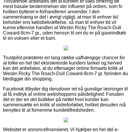
Tilsvarende anbefales det at kunden er vaks omkring de
mest basale bestemmelser der influerer på ordren, som fx
hvilken bytteret e-forhandleren anvender. I den
sammenhæng er det i øvrigt vigtigt, at man til enhver tid
beholder ens købsbekræftelse, så man til enhver tid vil
kunne eftervise handlen af Westin Ricky The Roach-Dull
Coward-8cm-7 gr., uden hensyn til om du er på gaveindkøb
til en voksen eller et barn.
Trustpilot præsterer en lang række uafhængige chancer for
at tolke en hel del eksisterende kunders tanker og herved
kan det anbefales, at du eftersøger online firmaets kritik af
Westin Ricky The Roach-Dull Coward-8cm-7 gr. forinden du
færdiggør din shopping.
Facebook tilbyder dig derudover ret så gunstige løsninger til
at få indtryk af online webshoppens pålidelighed. Foruden
det er der en del butikker på nettet hvor kunder kan
sammensætte en kritik af ordreforløbet, hvilket desuden må
benyttes til at fornemme kundetilfredsheden.
Websitet er annoncefinansieret. Vi hjælper en hel del e-