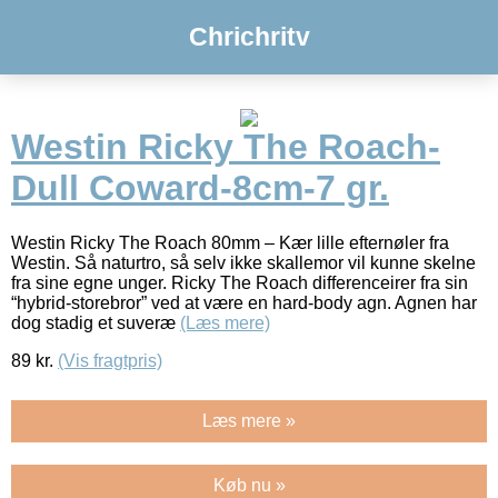
Chrichritv
Westin Ricky The Roach-
Dull Coward-8cm-7 gr.
Westin Ricky The Roach 80mm – Kær lille efternøler fra
Westin. Så naturtro, så selv ikke skallemor vil kunne skelne
fra sine egne unger. Ricky The Roach differenceirer fra sin
“hybrid-storebror” ved at være en hard-body agn. Agnen har
dog stadig et suveræ
(Læs mere)
89
kr.
(Vis fragtpris)
Læs mere »
Køb nu »