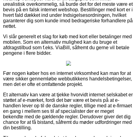
urealistisk overkommelig, så burde det for det meste være et
bevis på en falsk internet webshop. Bestillinger med kort er i
hvert fald dækket ind under Indsigelsesordningen, hvilket
garanterer dig som kunde imod bedrageriske forhandlere på
nettet.
Vi slår generelt et slag for køb med kort eller betalinger med
mobilen. Som en alternativ mulighed kan du bruge et
afdragstilbud som f.eks. ViaBill, såfremt du gerne vil betale
pengene i flere bidder.
Før nogen køber hos en internet virksomhed kan man for at
være sikker gennemløbe webbutikkens handelsbetingelser,
men det er ofte et omfattende projekt.
Et alternativ kan være at tjekke hvorvidt internet selskabet er
støttet af e-mærket, fordi det bør være et bevis på at e-
handlen lever op til de danske regler, tillige med at e-firmaet
en gang i mellem ses til af specialister der er meget
bekendte med de gældende regler. Derudover giver det dig
chance for at få bistand, såfremt du møder udfordringer med
din bestilling.