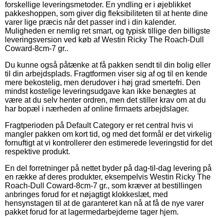
forskellige leveringsmetoder. En yndling er i øjeblikket
pakkeshoppen, som giver dig fleksibiliteten til at hente dine
varer lige præcis når det passer ind i din kalender.
Muligheden er nemlig ret smart, og typisk tillige den billigste
leveringsversion ved køb af Westin Ricky The Roach-Dull
Coward-8cm-7 gr..
Du kunne også påtænke at få pakken sendt til din bolig eller
til din arbejdsplads. Fragtformen viser sig af og til en kende
mere bekostelig, men derudover i høj grad smertefri. Den
mindst kostelige leveringsudgave kan ikke benægtes at
være at du selv henter ordren, men det stiller krav om at du
har bopæl i nærheden af online firmaets arbejdslager.
Fragtperioden på Default Category er ret central hvis vi
mangler pakken om kort tid, og med det formål er det virkelig
fornuftigt at vi kontrollerer den estimerede leveringstid for det
respektive produkt.
En del forretninger på nettet byder på dag-til-dag levering på
en række af deres produkter, eksempelvis Westin Ricky The
Roach-Dull Coward-8cm-7 gr., som kræver at bestillingen
anbringes forud for et nøjagtigt klokkeslæt, med
hensynstagen til at de garanteret kan nå at få de nye varer
pakket forud for at lagermedarbejderne tager hjem.