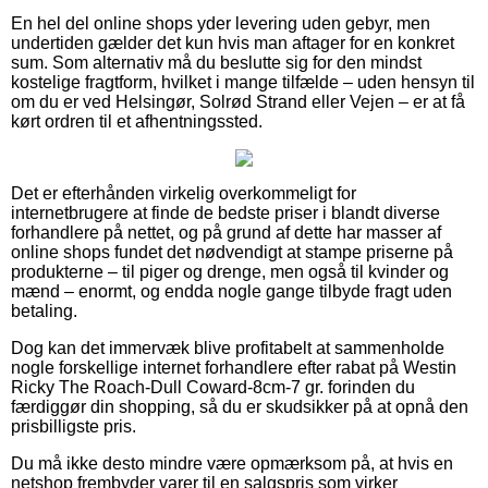
En hel del online shops yder levering uden gebyr, men
undertiden gælder det kun hvis man aftager for en konkret
sum. Som alternativ må du beslutte sig for den mindst
kostelige fragtform, hvilket i mange tilfælde – uden hensyn til
om du er ved Helsingør, Solrød Strand eller Vejen – er at få
kørt ordren til et afhentningssted.
Det er efterhånden virkelig overkommeligt for
internetbrugere at finde de bedste priser i blandt diverse
forhandlere på nettet, og på grund af dette har masser af
online shops fundet det nødvendigt at stampe priserne på
produkterne – til piger og drenge, men også til kvinder og
mænd – enormt, og endda nogle gange tilbyde fragt uden
betaling.
Dog kan det immervæk blive profitabelt at sammenholde
nogle forskellige internet forhandlere efter rabat på Westin
Ricky The Roach-Dull Coward-8cm-7 gr. forinden du
færdiggør din shopping, så du er skudsikker på at opnå den
prisbilligste pris.
Du må ikke desto mindre være opmærksom på, at hvis en
netshop frembyder varer til en salgspris som virker