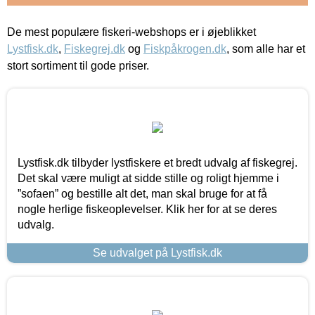
De mest populære fiskeri-webshops er i øjeblikket
Lystfisk.dk
,
Fiskegrej.dk
og
Fiskpåkrogen.dk
, som alle har et
stort sortiment til gode priser.
Lystfisk.dk tilbyder lystfiskere et bredt udvalg af fiskegrej.
Det skal være muligt at sidde stille og roligt hjemme i
”sofaen” og bestille alt det, man skal bruge for at få
nogle herlige fiskeoplevelser. Klik her for at se deres
udvalg.
Se udvalget på Lystfisk.dk