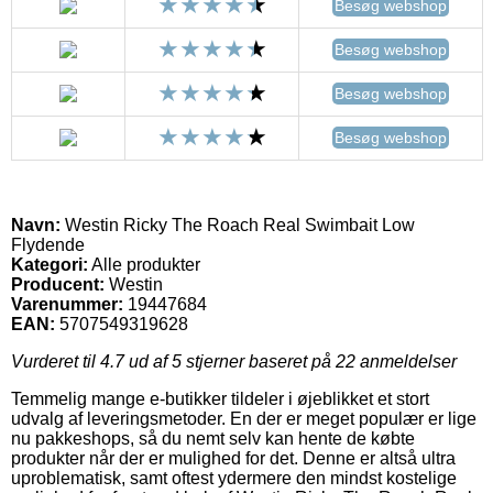
Besøg webshop
Besøg webshop
Besøg webshop
Besøg webshop
Navn:
Westin Ricky The Roach Real Swimbait Low
Flydende
Kategori:
Alle produkter
Producent:
Westin
Varenummer:
19447684
EAN:
5707549319628
Vurderet til
4.7
ud af 5 stjerner baseret på
22
anmeldelser
Temmelig mange e-butikker tildeler i øjeblikket et stort
udvalg af leveringsmetoder. En der er meget populær er lige
nu pakkeshops, så du nemt selv kan hente de købte
produkter når der er mulighed for det. Denne er altså ultra
uproblematisk, samt oftest ydermere den mindst kostelige