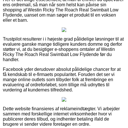
ens ordremail, så man når som helst kan påvise sin
shopping af Westin Ricky The Roach Real Swimbait Low
Flydende, uanset om man søger et produkt til en voksen
eller et barn.
Trustpilot resulterer i i højeste grad pålidelige løsninger til at
evaluere ganske mange tidligere kunders domme og derfor
støtter vi, at du besigtiger e-shoppens omtaler af Westin
Ricky The Roach Real Swimbait Low Flydende før du
handler.
Facebook yder derudover absolut pålidelige chancer for at
få kendskab til e-firmaets popularitet. Foruden det ser vi
mange online outlets som tilbyder folk at frembringe en
evaluering af ordreforløbet, som tillige må udnyttes til
vurdering af kundernes tilfredshed.
Dette website finansieres af reklameindtægter. Vi arbejder
sammen med forskellige internet virksomheder hvor vi
publicerer deres tilbud, og indhenter betaling ifald de
brugere vi sender videre foretager en ordre.