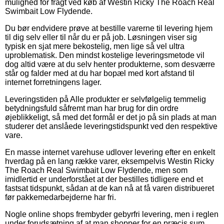
mulighed for fragt ved køb af Westin Ricky The Roach Real
Swimbait Low Flydende.
Du bør endvidere prøve at bestille varerne til levering hjem
til dig selv eller til når du er på job. Løsningen viser sig
typisk en sjat mere bekostelig, men lige så vel ultra
uproblematisk. Den mindst kostelige leveringsmetode vil
dog altid være at du selv henter produkterne, som desværre
står og falder med at du har bopæl med kort afstand til
internet forretningens lager.
Leveringstiden på Alle produkter er selvfølgelig temmelig
betydningsfuld såfremt man har brug for din ordre
øjeblikkeligt, så med det formål er det jo på sin plads at man
studerer det anslåede leveringstidspunkt ved den respektive
vare.
En masse internet varehuse udlover levering efter en enkelt
hverdag på en lang række varer, eksempelvis Westin Ricky
The Roach Real Swimbait Low Flydende, men som
imidlertid er underforstået at der bestilles tidligere end et
fastsat tidspunkt, sådan at de kan nå at få varen distribueret
før pakkemedarbejderne har fri.
Nogle online shops frembyder gebyrfri levering, men i reglen
under forudsætning af at man shopper for en præcis sum.