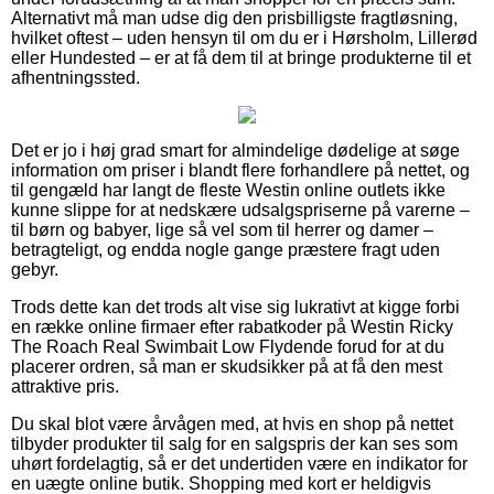
Alternativt må man udse dig den prisbilligste fragtløsning,
hvilket oftest – uden hensyn til om du er i Hørsholm, Lillerød
eller Hundested – er at få dem til at bringe produkterne til et
afhentningssted.
Det er jo i høj grad smart for almindelige dødelige at søge
information om priser i blandt flere forhandlere på nettet, og
til gengæld har langt de fleste Westin online outlets ikke
kunne slippe for at nedskære udsalgspriserne på varerne –
til børn og babyer, lige så vel som til herrer og damer –
betragteligt, og endda nogle gange præstere fragt uden
gebyr.
Trods dette kan det trods alt vise sig lukrativt at kigge forbi
en række online firmaer efter rabatkoder på Westin Ricky
The Roach Real Swimbait Low Flydende forud for at du
placerer ordren, så man er skudsikker på at få den mest
attraktive pris.
Du skal blot være årvågen med, at hvis en shop på nettet
tilbyder produkter til salg for en salgspris der kan ses som
uhørt fordelagtig, så er det undertiden være en indikator for
en uægte online butik. Shopping med kort er heldigvis