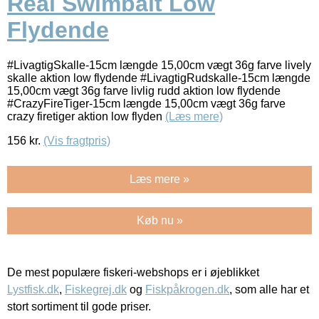
Real Swimbait Low
Flydende
#LivagtigSkalle-15cm længde 15,00cm vægt 36g farve lively
skalle aktion low flydende #LivagtigRudskalle-15cm længde
15,00cm vægt 36g farve livlig rudd aktion low flydende
#CrazyFireTiger-15cm længde 15,00cm vægt 36g farve
crazy firetiger aktion low flyden
(Læs mere)
156
kr.
(Vis fragtpris)
Læs mere »
Køb nu »
De mest populære fiskeri-webshops er i øjeblikket
Lystfisk.dk
,
Fiskegrej.dk
og
Fiskpåkrogen.dk
, som alle har et
stort sortiment til gode priser.