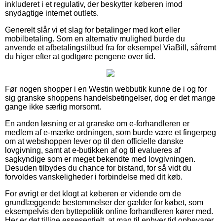
inkluderet i et regulativ, der beskytter køberen imod
snydagtige internet outlets.
Generelt slår vi et slag for betalinger med kort eller
mobilbetaling. Som en alternativ mulighed burde du
anvende et afbetalingstilbud fra for eksempel ViaBill, såfremt
du higer efter at godtgøre pengene over tid.
Før nogen shopper i en Westin webbutik kunne de i og for
sig granske shoppens handelsbetingelser, dog er det mange
gange ikke særlig morsomt.
En anden løsning er at granske om e-forhandleren er
medlem af e-mærke ordningen, som burde være et fingerpeg
om at webshoppen lever op til den officielle danske
lovgivning, samt at e-butikken af og til evalueres af
sagkyndige som er meget bekendte med lovgivningen.
Desuden tilbydes du chance for bistand, for så vidt du
forvoldes vanskeligheder i forbindelse med dit køb.
For øvrigt er det klogt at køberen er vidende om de
grundlæggende bestemmelser der gælder for købet, som
eksempelvis den byttepolitik online forhandleren kører med.
Her er det tillige essesentielt, at man til enhver tid opbevarer