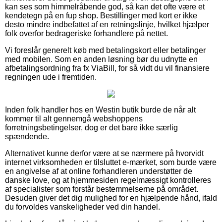
kan ses som himmelråbende god, så kan det ofte være et
kendetegn på en fup shop. Bestillinger med kort er ikke
desto mindre indbefattet af en retningslinje, hvilket hjælper
folk overfor bedrageriske forhandlere på nettet.
Vi foreslår generelt køb med betalingskort eller betalinger
med mobilen. Som en anden løsning bør du udnytte en
afbetalingsordning fra fx ViaBill, for så vidt du vil finansiere
regningen ude i fremtiden.
Inden folk handler hos en Westin butik burde de når alt
kommer til alt gennemgå webshoppens
forretningsbetingelser, dog er det bare ikke særlig
spændende.
Alternativet kunne derfor være at se nærmere på hvorvidt
internet virksomheden er tilsluttet e-mærket, som burde være
en angivelse af at online forhandleren understøtter de
danske love, og at hjemmesiden regelmæssigt kontrolleres
af specialister som forstår bestemmelserne på området.
Desuden giver det dig mulighed for en hjælpende hånd, ifald
du forvoldes vanskeligheder ved din handel.