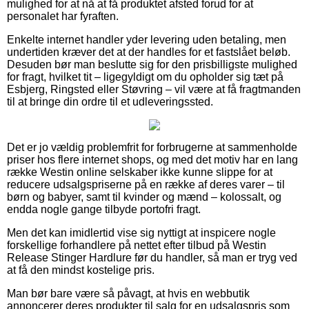
mulighed for at nå at få produktet afsted forud for at
personalet har fyraften.
Enkelte internet handler yder levering uden betaling, men
undertiden kræver det at der handles for et fastslået beløb.
Desuden bør man beslutte sig for den prisbilligste mulighed
for fragt, hvilket tit – ligegyldigt om du opholder sig tæt på
Esbjerg, Ringsted eller Støvring – vil være at få fragtmanden
til at bringe din ordre til et udleveringssted.
Det er jo vældig problemfrit for forbrugerne at sammenholde
priser hos flere internet shops, og med det motiv har en lang
række Westin online selskaber ikke kunne slippe for at
reducere udsalgspriserne på en række af deres varer – til
børn og babyer, samt til kvinder og mænd – kolossalt, og
endda nogle gange tilbyde portofri fragt.
Men det kan imidlertid vise sig nyttigt at inspicere nogle
forskellige forhandlere på nettet efter tilbud på Westin
Release Stinger Hardlure før du handler, så man er tryg ved
at få den mindst kostelige pris.
Man bør bare være så påvagt, at hvis en webbutik
annoncerer deres produkter til salg for en udsalgspris som