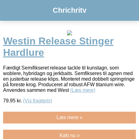
Chrichritv
Westin Release Stinger
Hardlure
Færdigt Semifikseret release tackle til kunstagn, som
woblere, hybridagn og jerkbaits. Semfikseres til agnen med
en justerbar release klips. Monteret med dobbelt springringe
på foreste krog. Produceret af robust AFW titanium wire.
Anvendes sammen med West
(Læs mere)
79.95
kr.
(Vis fragtpris)
Læs mere »
Køb nu »