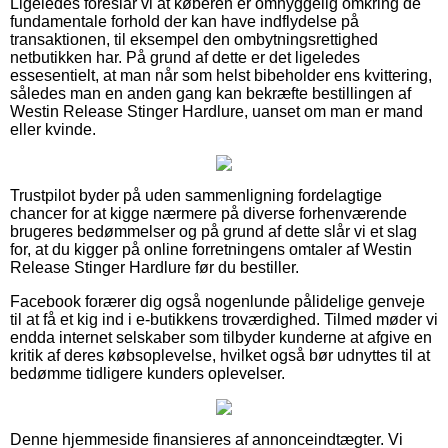
Ligeledes foreslår vi at køberen er omhyggelig omkring de
fundamentale forhold der kan have indflydelse på
transaktionen, til eksempel den ombytningsrettighed
netbutikken har. På grund af dette er det ligeledes
essesentielt, at man når som helst bibeholder ens kvittering,
således man en anden gang kan bekræfte bestillingen af
Westin Release Stinger Hardlure, uanset om man er mand
eller kvinde.
Trustpilot byder på uden sammenligning fordelagtige
chancer for at kigge nærmere på diverse forhenværende
brugeres bedømmelser og på grund af dette slår vi et slag
for, at du kigger på online forretningens omtaler af Westin
Release Stinger Hardlure før du bestiller.
Facebook forærer dig også nogenlunde pålidelige genveje
til at få et kig ind i e-butikkens troværdighed. Tilmed møder vi
endda internet selskaber som tilbyder kunderne at afgive en
kritik af deres købsoplevelse, hvilket også bør udnyttes til at
bedømme tidligere kunders oplevelser.
Denne hjemmeside finansieres af annonceindtægter. Vi