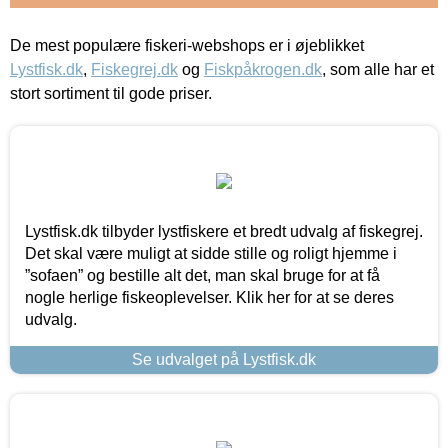
De mest populære fiskeri-webshops er i øjeblikket
Lystfisk.dk
,
Fiskegrej.dk
og
Fiskpåkrogen.dk
, som alle har et
stort sortiment til gode priser.
Lystfisk.dk tilbyder lystfiskere et bredt udvalg af fiskegrej.
Det skal være muligt at sidde stille og roligt hjemme i
”sofaen” og bestille alt det, man skal bruge for at få
nogle herlige fiskeoplevelser. Klik her for at se deres
udvalg.
Se udvalget på Lystfisk.dk