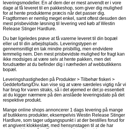
leveringsmodeller. En af dem der er mest anvendt er i vore
dage at få leveret til en pakkeshop, som giver dig mulighed
for at hente produkterne præcis når det passer dig.
Fragtformen er nemlig meget enkel, samt oftest desuden den
mest prisbevidste løsning til levering ved køb af Westin
Release Stinger Hardlure.
Du bør ligeledes prøve at få varerne leveret til din bopæl
eller ud til din arbejdsplads. Leveringstypen er
gennemsnitligt en tak mindre prisbillig, men endvidere
temmelig nem. Den mest prisbevidste mulighed for fragt kan
ikke modsiges at være selv at hente pakken, men det
forudsætter at du befinder dig i nærheden af webbutikkens
bopæl.
Leveringshastigheden på Produkter > Tilbehør fiskeri >
Geddeforfang/Div. kan vise sig at være særdeles vigtig når vi
har brug for varen straks, så i det øjemed er det jo essentielt
at du kigger nærmere på den anslåede leveringsdato på det
respektive produkt.
Mange online shops annoncerer 1 dags levering på mange
af butikkens produkter, eksempelvis Westin Release Stinger
Hardlure, som tager udgangspunkt i at der bestilles forud for
et angivent klokkeslæt, med hensynstagen til at de har