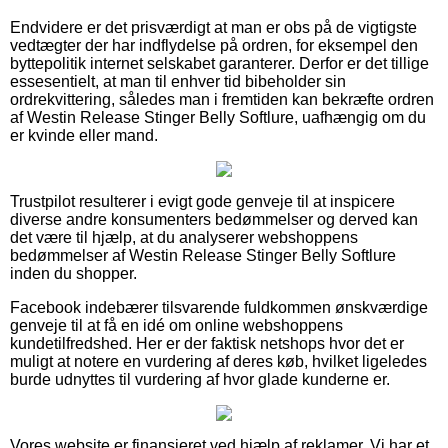
Endvidere er det prisværdigt at man er obs på de vigtigste
vedtægter der har indflydelse på ordren, for eksempel den
byttepolitik internet selskabet garanterer. Derfor er det tillige
essesentielt, at man til enhver tid bibeholder sin
ordrekvittering, således man i fremtiden kan bekræfte ordren
af Westin Release Stinger Belly Softlure, uafhængig om du
er kvinde eller mand.
Trustpilot resulterer i evigt gode genveje til at inspicere
diverse andre konsumenters bedømmelser og derved kan
det være til hjælp, at du analyserer webshoppens
bedømmelser af Westin Release Stinger Belly Softlure
inden du shopper.
Facebook indebærer tilsvarende fuldkommen ønskværdige
genveje til at få en idé om online webshoppens
kundetilfredshed. Her er der faktisk netshops hvor det er
muligt at notere en vurdering af deres køb, hvilket ligeledes
burde udnyttes til vurdering af hvor glade kunderne er.
Vores website er finansieret ved hjælp af reklamer. Vi har et