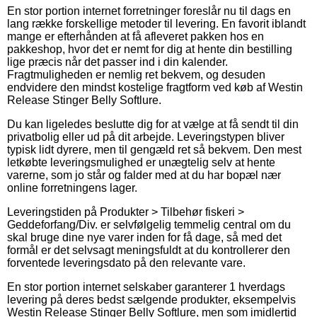
En stor portion internet forretninger foreslår nu til dags en
lang række forskellige metoder til levering. En favorit iblandt
mange er efterhånden at få afleveret pakken hos en
pakkeshop, hvor det er nemt for dig at hente din bestilling
lige præcis når det passer ind i din kalender.
Fragtmuligheden er nemlig ret bekvem, og desuden
endvidere den mindst kostelige fragtform ved køb af Westin
Release Stinger Belly Softlure.
Du kan ligeledes beslutte dig for at vælge at få sendt til din
privatbolig eller ud på dit arbejde. Leveringstypen bliver
typisk lidt dyrere, men til gengæld ret så bekvem. Den mest
letkøbte leveringsmulighed er unægtelig selv at hente
varerne, som jo står og falder med at du har bopæl nær
online forretningens lager.
Leveringstiden på Produkter > Tilbehør fiskeri >
Geddeforfang/Div. er selvfølgelig temmelig central om du
skal bruge dine nye varer inden for få dage, så med det
formål er det selvsagt meningsfuldt at du kontrollerer den
forventede leveringsdato på den relevante vare.
En stor portion internet selskaber garanterer 1 hverdags
levering på deres bedst sælgende produkter, eksempelvis
Westin Release Stinger Belly Softlure, men som imidlertid