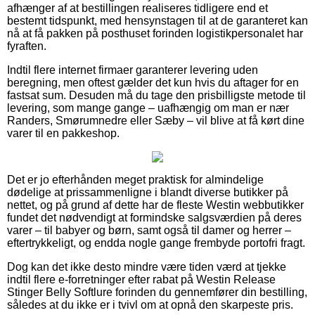
afhænger af at bestillingen realiseres tidligere end et
bestemt tidspunkt, med hensynstagen til at de garanteret kan
nå at få pakken på posthuset forinden logistikpersonalet har
fyraften.
Indtil flere internet firmaer garanterer levering uden
beregning, men oftest gælder det kun hvis du aftager for en
fastsat sum. Desuden må du tage den prisbilligste metode til
levering, som mange gange – uafhængig om man er nær
Randers, Smørumnedre eller Sæby – vil blive at få kørt dine
varer til en pakkeshop.
Det er jo efterhånden meget praktisk for almindelige
dødelige at prissammenligne i blandt diverse butikker på
nettet, og på grund af dette har de fleste Westin webbutikker
fundet det nødvendigt at formindske salgsværdien på deres
varer – til babyer og børn, samt også til damer og herrer –
eftertrykkeligt, og endda nogle gange frembyde portofri fragt.
Dog kan det ikke desto mindre være tiden værd at tjekke
indtil flere e-forretninger efter rabat på Westin Release
Stinger Belly Softlure forinden du gennemfører din bestilling,
således at du ikke er i tvivl om at opnå den skarpeste pris.