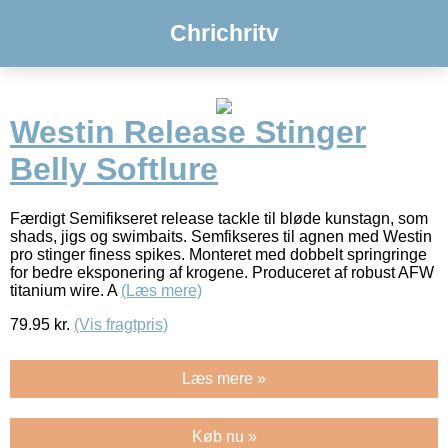
Chrichritv
Westin Release Stinger
Belly Softlure
Færdigt Semifikseret release tackle til bløde kunstagn, som
shads, jigs og swimbaits. Semfikseres til agnen med Westin
pro stinger finess spikes. Monteret med dobbelt springringe
for bedre eksponering af krogene. Produceret af robust AFW
titanium wire. A
(Læs mere)
79.95
kr.
(Vis fragtpris)
Læs mere »
Køb nu »