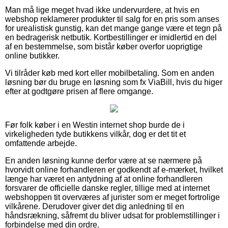
Man må lige meget hvad ikke undervurdere, at hvis en
webshop reklamerer produkter til salg for en pris som anses
for urealistisk gunstig, kan det mange gange være et tegn på
en bedragerisk netbutik. Kortbestillinger er imidlertid en del
af en bestemmelse, som bistår køber overfor uoprigtige
online butikker.
Vi tilråder køb med kort eller mobilbetaling. Som en anden
løsning bør du bruge en løsning som fx ViaBill, hvis du higer
efter at godtgøre prisen af flere omgange.
Før folk køber i en Westin internet shop burde de i
virkeligheden tyde butikkens vilkår, dog er det tit et
omfattende arbejde.
En anden løsning kunne derfor være at se nærmere på
hvorvidt online forhandleren er godkendt af e-mærket, hvilket
længe har været en antydning af at online forhandleren
forsvarer de officielle danske regler, tillige med at internet
webshoppen tit overværes af jurister som er meget fortrolige
vilkårene. Derudover giver det dig anledning til en
håndsrækning, såfremt du bliver udsat for problemstillinger i
forbindelse med din ordre.