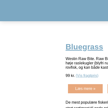
Bluegrass
Westin Raw Bite. Raw Bit
høje raslekugler (blyfri n
rovfisk, og kan både kas
99
kr.
(Vis fragtpris)
Læs mere »
De mest populære fiskeri