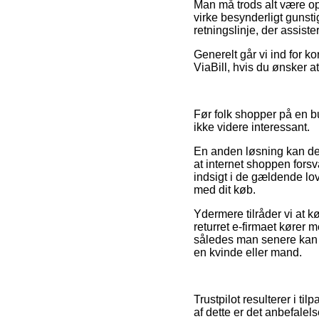
Man må trods alt være opm
virke besynderligt gunstig
retningslinje, der assist
Generelt går vi ind for k
ViaBill, hvis du ønsker a
Før folk shopper på en bu
ikke videre interessant.
En anden løsning kan de
at internet shoppen forsv
indsigt i de gældende lov
med dit køb.
Ydermere tilråder vi at k
returret e-firmaet kører m
således man senere kan b
en kvinde eller mand.
Trustpilot resulterer i t
af dette er det anbefalel