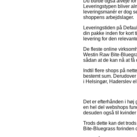
Du burde også afveje for o
Leveringstypen bliver alm
leveringsmanér er dog sel
shoppens arbejdslager.
Leveringstiden på Default
din pakke inden for kort 
levering for den relevant
De fleste online virksomh
Westin Raw Bite-Bluegras
sådan at de kan nå at få
Indtil flere shops på net
bestemt sum. Derudover b
i Helsingør, Haderslev ell
Det er efterhånden i høj 
en hel del webshops fund
desuden også til kvinder
Trods dette kan det trods
Bite-Bluegrass forinden d