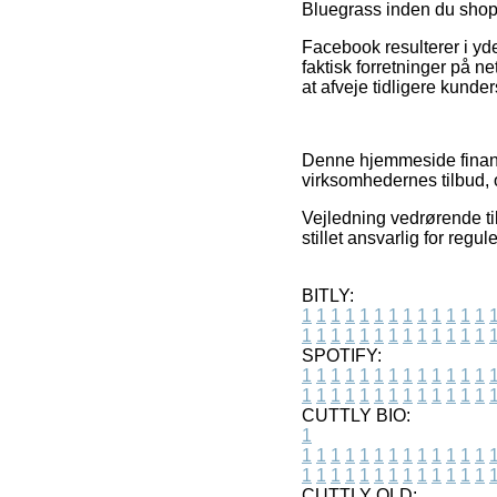
Bluegrass inden du shop
Facebook resulterer i yde
faktisk forretninger på n
at afveje tidligere kunder
Denne hjemmeside finansi
virksomhedernes tilbud, o
Vejledning vedrørende ti
stillet ansvarlig for regu
BITLY:
1
1
1
1
1
1
1
1
1
1
1
1
1
1
1
1
1
1
1
1
1
1
1
1
1
1
SPOTIFY:
1
1
1
1
1
1
1
1
1
1
1
1
1
1
1
1
1
1
1
1
1
1
1
1
1
1
CUTTLY BIO:
1
1
1
1
1
1
1
1
1
1
1
1
1
1
1
1
1
1
1
1
1
1
1
1
1
1
1
CUTTLY OLD: