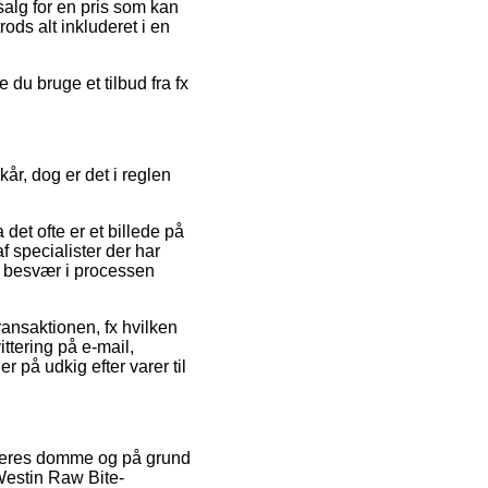
salg for en pris som kan
rods alt inkluderet i en
du bruge et tilbud fra fx
år, dog er det i reglen
et ofte er et billede på
f specialister der har
es besvær i processen
ransaktionen, fx hvilken
ittering på e-mail,
på udkig efter varer til
rugeres domme og på grund
 Westin Raw Bite-