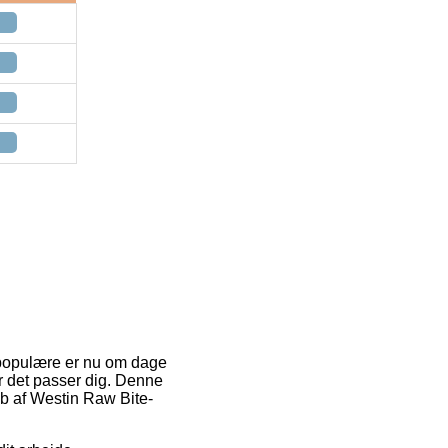
t populære er nu om dage
når det passer dig. Denne
øb af Westin Raw Bite-