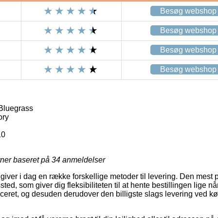
Besøg webshop
Besøg webshop
Besøg webshop
Besøg webshop
Bluegrass
ory
10
rner baseret på
34
anmeldelser
r giver i dag en række forskellige metoder til levering. Den mes
ssted, som giver dig fleksibiliteten til at hente bestillingen lige 
iceret, og desuden derudover den billigste slags levering ved k