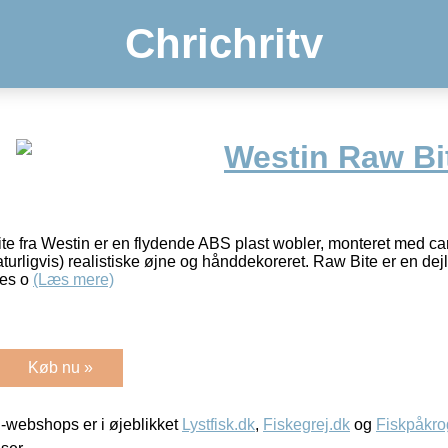
Chrichritv
Westin Raw Bi
e fra Westin er en flydende ABS plast wobler, monteret med carb
aturligvis) realistiske øjne og hånddekoreret. Raw Bite er en dejl
tes o
(Læs mere)
Køb nu »
-webshops er i øjeblikket
Lystfisk.dk
,
Fiskegrej.dk
og
Fiskpåkro