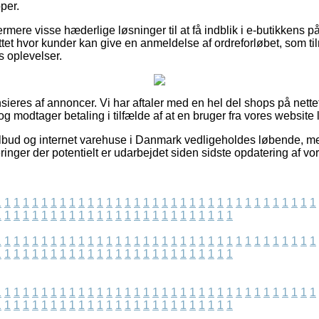
per.
rmere visse hæderlige løsninger til at få indblik i e-butikkens p
ettet hvor kunder kan give en anmeldelse af ordreforløbet, som til
s oplevelser.
eres af annoncer. Vi har aftaler med en hel del shops på nettet 
g modtager betaling i tilfælde af at en bruger fra vores website 
lbud og internet varehuse i Danmark vedligeholdes løbende, men
leringer der potentielt er udarbejdet siden sidste opdatering af vo
1
1
1
1
1
1
1
1
1
1
1
1
1
1
1
1
1
1
1
1
1
1
1
1
1
1
1
1
1
1
1
1
1
1
1
1
1
1
1
1
1
1
1
1
1
1
1
1
1
1
1
1
1
1
1
1
1
1
1
1
1
1
1
1
1
1
1
1
1
1
1
1
1
1
1
1
1
1
1
1
1
1
1
1
1
1
1
1
1
1
1
1
1
1
1
1
1
1
1
1
1
1
1
1
1
1
1
1
1
1
1
1
1
1
1
1
1
1
1
1
1
1
1
1
1
1
1
1
1
1
1
1
1
1
1
1
1
1
1
1
1
1
1
1
1
1
1
1
1
1
1
1
1
1
1
1
1
1
1
1
1
1
1
1
1
1
1
1
1
1
1
1
1
1
1
1
1
1
1
1
1
1
1