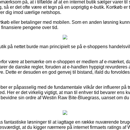
ærksom på, at i tilfælde af at en internet butik sælger varer til 
, så er det ofte være et tegn på en uoprigtig e-butik. Kortkøb er t
erer dig imod uærlige netshops.
ortkøb eller betalinger med mobilen. Som en anden løsning kunne 
t finansiere pengene over tid.
tik på nettet burde man principielt se på e-shoppens handelsvilk
rfor være at bemærke om e-shoppen er medlem af e-mærket, da d
arer de danske regler, foruden at e-handlen hyppigt revurderes a
e. Dette er desuden en god genvej til bistand, ifald du forvold
øber er påpasselig med de fundamentale vilkår der influerer på t
ed. Her er det virkelig vigtigt, at man til enhver tid bevarer ens kv
evidne sin ordre af Westin Raw Bite-Bluegrass, uanset om du er 
ilpas fantastiske løsninger til at iagttage en række nuværende b
sesværdigt, at du kigger nærmere på internet firmaets ratings af