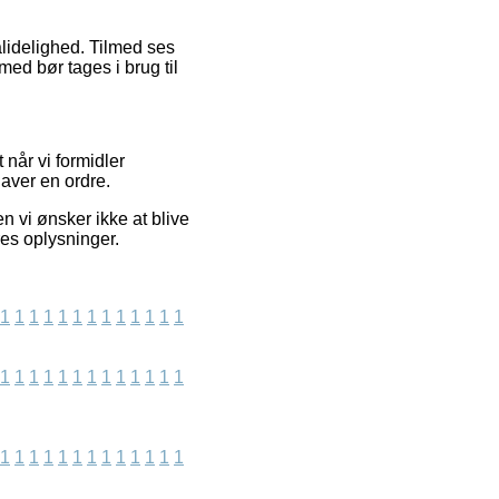
ålidelighed. Tilmed ses
med bør tages i brug til
når vi formidler
laver en ordre.
 vi ønsker ikke at blive
res oplysninger.
1
1
1
1
1
1
1
1
1
1
1
1
1
1
1
1
1
1
1
1
1
1
1
1
1
1
1
1
1
1
1
1
1
1
1
1
1
1
1