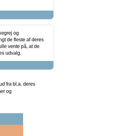
kegrej og
angt de fleste af deres
ulle vente på, at de
res udvalg.
 fra bl.a. deres
mer og