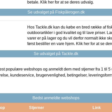
betale. Klik her for at se deres udvalg.
Se udvalget på Fiskpåkrogen.dk
Hos Tackle.dk kan du købe en bred række af fis
outdoorartikler i god kvalitet og til lave priser. L
varer er på lager og du vil derfor normalt ikke sk
først bestiller en vare hjem. Klik her for at se de
Se udvalget på Tackle.dk
t populære webshops og anmeldt dem med stjerner fra 1 til 5 ud
rrelse, kundeservice, brugervenlighed, betingelser, leveringsfor
Bedst anmeldte webshops
op
Stjerner
Link