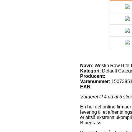
Navn:
Westin Raw Bite-
Kategori:
Default Categ
Producent:
Varenummer:
1507395
EAN:
Vurderet til
4
ud af 5 stje
En hel del online firmae
levering til et afhentning
er altså ekstremt ukompl
Bluegrass.