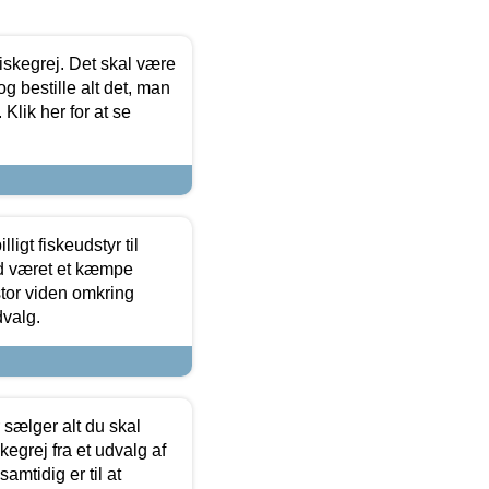
 fiskegrej. Det skal være
og bestille alt det, man
 Klik her for at se
ligt fiskeudstyr til
tid været et kæmpe
stor viden omkring
dvalg.
sælger alt du skal
skegrej fra et udvalg af
samtidig er til at