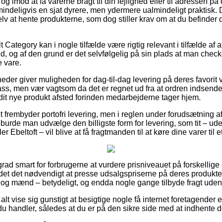
g imod at få varerne bragt til din lejlighed eller til adressen på 
indeligvis en sjat dyrere, men ydermere ualmindeligt praktisk. D
v at hente produkterne, som dog stiller krav om at du befinder di
 Category kan i nogle tilfælde være rigtig relevant i tilfælde af 
tid, og af den grund er det selvfølgelig på sin plads at man check
e vare.
eder giver muligheden for dag-til-dag levering på deres favorit 
s, men vær vagtsom da det er regnet ud fra at ordren indsendes 
 dit nye produkt afsted forinden medarbejderne tager hjem.
tet frembyder portofri levering, men i reglen under forudsætning a
urde man udvælge den billigste form for levering, som tit – ud
er Ebeltoft – vil blive at få fragtmanden til at køre dine varer til 
grad smart for forbrugerne at vurdere prisniveauet på forskellige
et det nødvendigt at presse udsalgspriserne på deres produkter 
 og mænd – betydeligt, og endda nogle gange tilbyde fragt uden
 alt vise sig gunstigt at besigtige nogle få internet foretagender
u handler, således at du er på den sikre side med at indhente de