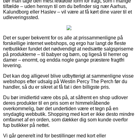
bør man tage den mest letkøbte form for fragt, som i mange
tilfælde – uden hensyn til om du befinder sig nær Aarhus,
Kalundborg eller Haslev – vil være at få kørt dine varer til et
udleveringssted.
Det er super bekvemt for os alle at prissammenligne på
forskellige internet webshops, og ergo har langt de fleste
netbutikker fundet det nødvendigt at nedsætte salgspriserne
på produkterne – til babyer og børn, og ligeså til herrer og
damer – enormt, og endda nogle gange præstere fragtfri
levering.
Det kan dog alligevel blive udbytterigt at sammenligne visse
webshops efter udsalg på Westin Percy The Perch før du
handler, så du er sikret at få fat i den billigste pris.
Du bør imidlertid være obs på, at såfremt en shop udlover
deres produkter til en pris som er himmelråbende
overkommelig, bør det undertiden være et tegn på en
snydagtig webbutik. Shopping med kort er ikke desto mindre
omfavnet af en orden, som dækker dig som kunde overfor
fup butikker på nettet.
Vi går generelt ind for bestillinger med kort eller