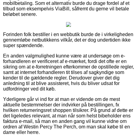
mobilbetaling. Som et alternativ burde du drage fordel af et
tilbud som eksempelvis ViaBill, såfremt du gerne vil betale
beløbet senere.
Forinden folk bestiller i en webbutik burde de i virkeligheden
gennemløbe netbutikkens vilkår, det er dog undertiden ikke
super spændende.
En anden valgmulighed kunne være at undersøge om e-
forhandleren er verificeret af e-mærket, fordi det ofte er en
sikring om at e-forretningen efterkommer de opstillede regler,
samt at internet forhandleren tit tilses af sagkyndige som
kender til de gældende regler. Derudover giver det dig
anledning til at blive assisteret, hvis du bliver udsat for
udfordringer ved dit køb.
Yderligere går vi ind for at man er vidende om de mest
aktuelle bestemmelser der indvirker på bestillingen, fx
hvilken returneringsret shoppen tilsikrer. På grund af dette er
det ligeledes relevant, at man når som helst bibeholder ens
faktura e-mail, så man en anden gang vil kunne vidne om
ordren af Westin Percy The Perch, om man skal købe til en
dame eller herre.