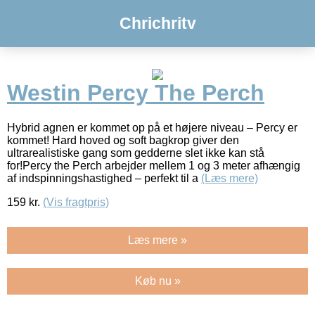
Chrichritv
Westin Percy The Perch
Hybrid agnen er kommet op på et højere niveau – Percy er
kommet! Hard hoved og soft bagkrop giver den
ultrarealistiske gang som gedderne slet ikke kan stå
for!Percy the Perch arbejder mellem 1 og 3 meter afhængig
af indspinningshastighed – perfekt til a
(Læs mere)
159
kr.
(Vis fragtpris)
Læs mere »
Køb nu »