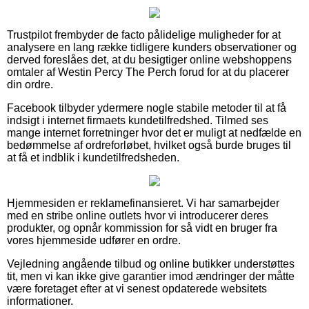
Trustpilot frembyder de facto pålidelige muligheder for at
analysere en lang række tidligere kunders observationer og
derved foreslåes det, at du besigtiger online webshoppens
omtaler af Westin Percy The Perch forud for at du placerer
din ordre.
Facebook tilbyder ydermere nogle stabile metoder til at få
indsigt i internet firmaets kundetilfredshed. Tilmed ses
mange internet forretninger hvor det er muligt at nedfælde en
bedømmelse af ordreforløbet, hvilket også burde bruges til
at få et indblik i kundetilfredsheden.
Hjemmesiden er reklamefinansieret. Vi har samarbejder
med en stribe online outlets hvor vi introducerer deres
produkter, og opnår kommission for så vidt en bruger fra
vores hjemmeside udfører en ordre.
Vejledning angående tilbud og online butikker understøttes
tit, men vi kan ikke give garantier imod ændringer der måtte
være foretaget efter at vi senest opdaterede websitets
informationer.