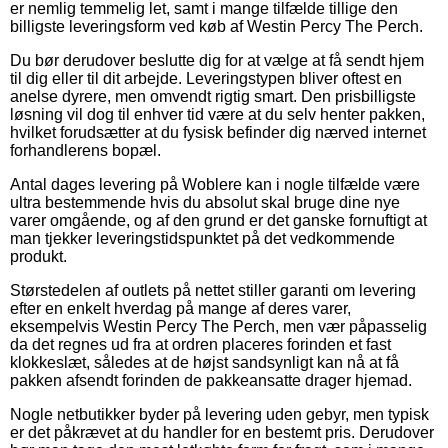
er nemlig temmelig let, samt i mange tilfælde tillige den
billigste leveringsform ved køb af Westin Percy The Perch.
Du bør derudover beslutte dig for at vælge at få sendt hjem
til dig eller til dit arbejde. Leveringstypen bliver oftest en
anelse dyrere, men omvendt rigtig smart. Den prisbilligste
løsning vil dog til enhver tid være at du selv henter pakken,
hvilket forudsætter at du fysisk befinder dig nærved internet
forhandlerens bopæl.
Antal dages levering på Woblere kan i nogle tilfælde være
ultra bestemmende hvis du absolut skal bruge dine nye
varer omgående, og af den grund er det ganske fornuftigt at
man tjekker leveringstidspunktet på det vedkommende
produkt.
Størstedelen af outlets på nettet stiller garanti om levering
efter en enkelt hverdag på mange af deres varer,
eksempelvis Westin Percy The Perch, men vær påpasselig
da det regnes ud fra at ordren placeres forinden et fast
klokkeslæt, således at de højst sandsynligt kan nå at få
pakken afsendt forinden de pakkeansatte drager hjemad.
Nogle netbutikker byder på levering uden gebyr, men typisk
er det påkrævet at du handler for en bestemt pris. Derudover