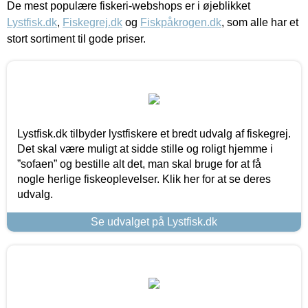
De mest populære fiskeri-webshops er i øjeblikket
Lystfisk.dk
,
Fiskegrej.dk
og
Fiskpåkrogen.dk
, som alle har et
stort sortiment til gode priser.
Lystfisk.dk tilbyder lystfiskere et bredt udvalg af fiskegrej.
Det skal være muligt at sidde stille og roligt hjemme i
”sofaen” og bestille alt det, man skal bruge for at få
nogle herlige fiskeoplevelser. Klik her for at se deres
udvalg.
Se udvalget på Lystfisk.dk