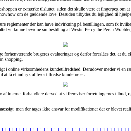
oppen er e-mærke tilsluttet, siden det skulle være et fingerpeg om at 
 knowhow om de gældende love. Desuden tilbydes du lejlighed til hjælp
re reglementer der kan have indvirkning på bestillingen, som fx hvilken r
n altid vil kunne bevidne sin bestilling af Westin Percy the Perch Wobbl
mange forhenværende brugeres evalueringer og derfor foreslåes det, at d
in shopping.
dsigt i online virksomhedens kundetilfredshed. Derudover møder vi en r
 at få et indtryk af hvor tilfredse kunderne er.
v af internet forhandlere derved at vi fremviser forretningernes tilbud,
æssigt, men der tages ikke ansvar for modifikationer der er blevet reali
1
1
1
1
1
1
1
1
1
1
1
1
1
1
1
1
1
1
1
1
1
1
1
1
1
1
1
1
1
1
1
1
1
1
1
1
1