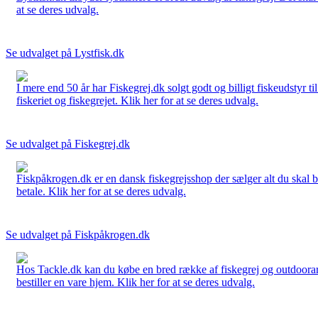
at se deres udvalg.
Se udvalget på Lystfisk.dk
I mere end 50 år har Fiskegrej.dk solgt godt og billigt fiskeudstyr 
fiskeriet og fiskegrejet. Klik her for at se deres udvalg.
Se udvalget på Fiskegrej.dk
Fiskpåkrogen.dk er en dansk fiskegrejsshop der sælger alt du skal brug
betale. Klik her for at se deres udvalg.
Se udvalget på Fiskpåkrogen.dk
Hos Tackle.dk kan du købe en bred række af fiskegrej og outdoorartikle
bestiller en vare hjem. Klik her for at se deres udvalg.