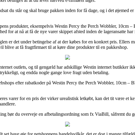
ket betinges af at du lever nærved e-firmaets lager.
sat du står og skal bruge pakken inden for få dage, og i det øjemed er d
pens produkter, eksempelvis Westin Percy the Perch Wobbler, 10cm – B
ed for at nå at få de nye varer skippet afsted inden de lageransatte har 
en er det under betingelse af at der købes for en konkret pris. Ellers
 blive at få fragtfirmaet til at køre dine produkter til en pakkeshop.
e internet outlets, og til gengæld har adskillige Westin internet butikke
rtrykkeligt, og endda nogle gange love fragt uden betaling.
t webshops efter rabatkoder på Westin Percy the Perch Wobbler, 10cm – Bl
s varer for en pris der virker urealistisk letkøbt, kan det tit være et k
handlere.
ing bør du overveje en afbetalingsordning som fx ViaBill, såfremt du ge
lt set have øje for netshoppens handelsvilkår, det er dog i mange tilfæld