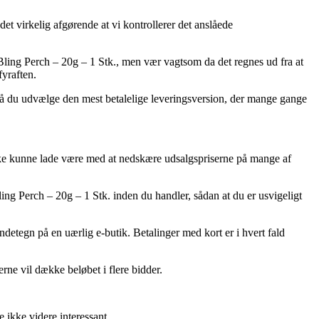
et virkelig afgørende at vi kontrollerer det anslåede
ling Perch – 20g – 1 Stk., men vær vagtsom da det regnes ud fra at
fyraften.
 må du udvælge den mest betalelige leveringsversion, der mange gange
r ikke kunne lade være med at nedskære udsalgspriserne på mange af
ing Perch – 20g – 1 Stk. inden du handler, sådan at du er usvigeligt
endetegn på en uærlig e-butik. Betalinger med kort er i hvert fald
rne vil dække beløbet i flere bidder.
e ikke videre interessant.