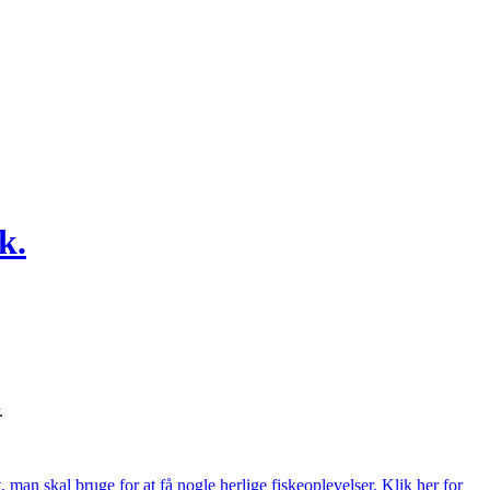
k.
.
t, man skal bruge for at få nogle herlige fiskeoplevelser. Klik her for