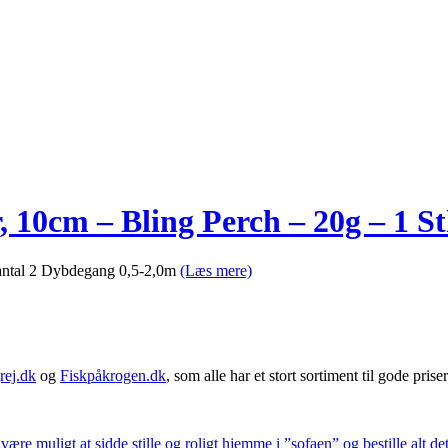
 10cm – Bling Perch – 20g – 1 St
antal 2 Dybdegang 0,5-2,0m
(Læs mere)
rej.dk
og
Fiskpåkrogen.dk
, som alle har et stort sortiment til gode priser
 være muligt at sidde stille og roligt hjemme i ”sofaen” og bestille alt de