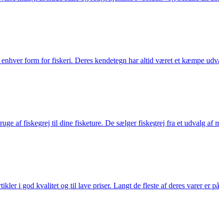
til enhver form for fiskeri. Deres kendetegn har altid været et kæmpe udv
e af fiskegrej til dine fisketure. De sælger fiskegrej fra et udvalg af mær
r i god kvalitet og til lave priser. Langt de fleste af deres varer er på