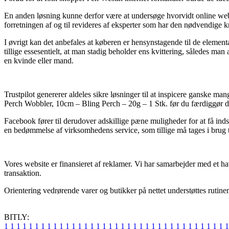
En anden løsning kunne derfor være at undersøge hvorvidt online websh
forretningen af og til revideres af eksperter som har den nødvendige
I øvrigt kan det anbefales at køberen er hensynstagende til de elementæ
tillige essesentielt, at man stadig beholder ens kvittering, således ma
en kvinde eller mand.
Trustpilot genererer aldeles sikre løsninger til at inspicere ganske 
Perch Wobbler, 10cm – Bling Perch – 20g – 1 Stk. før du færdiggør d
Facebook fører til derudover adskillige pæne muligheder for at få in
en bedømmelse af virksomhedens service, som tillige må tages i brug til
Vores website er finansieret af reklamer. Vi har samarbejder med et ha
transaktion.
Orientering vedrørende varer og butikker på nettet understøttes rutinem
BITLY:
1
1
1
1
1
1
1
1
1
1
1
1
1
1
1
1
1
1
1
1
1
1
1
1
1
1
1
1
1
1
1
1
1
1
1
1
1