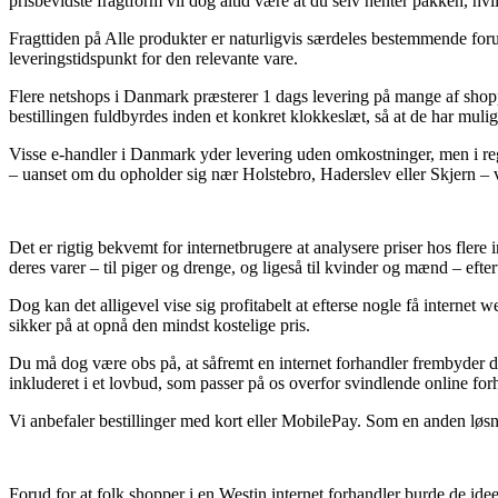
prisbevidste fragtform vil dog altid være at du selv henter pakken, hvil
Fragttiden på Alle produkter er naturligvis særdeles bestemmende forud
leveringstidspunkt for den relevante vare.
Flere netshops i Danmark præsterer 1 dags levering på mange af shop
bestillingen fuldbyrdes inden et konkret klokkeslæt, så at de har muligh
Visse e-handler i Danmark yder levering uden omkostninger, men i regl
– uanset om du opholder sig nær Holstebro, Haderslev eller Skjern – vil
Det er rigtig bekvemt for internetbrugere at analysere priser hos fler
deres varer – til piger og drenge, og ligeså til kvinder og mænd – efte
Dog kan det alligevel vise sig profitabelt at efterse nogle få interne
sikker på at opnå den mindst kostelige pris.
Du må dog være obs på, at såfremt en internet forhandler frembyder dere
inkluderet i et lovbud, som passer på os overfor svindlende online for
Vi anbefaler bestillinger med kort eller MobilePay. Som en anden løsn
Forud for at folk shopper i en Westin internet forhandler burde de idee