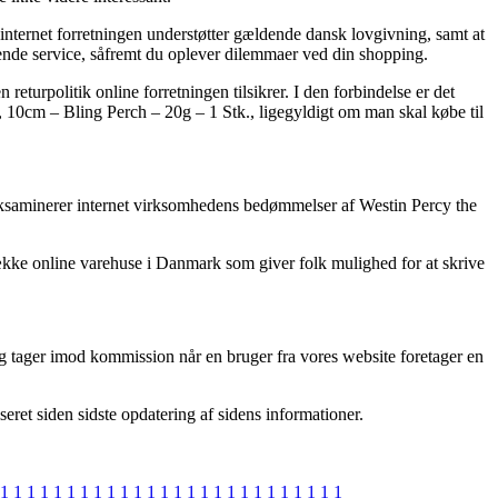
internet forretningen understøtter gældende dansk lovgivning, samt at
ende service, såfremt du oplever dilemmaer ved din shopping.
eturpolitik online forretningen tilsikrer. I den forbindelse er det
er, 10cm – Bling Perch – 20g – 1 Stk., ligegyldigt om man skal købe til
u eksaminerer internet virksomhedens bedømmelser af Westin Percy the
ække online varehuse i Danmark som giver folk mulighed for at skrive
 og tager imod kommission når en bruger fra vores website foretager en
seret siden sidste opdatering af sidens informationer.
1
1
1
1
1
1
1
1
1
1
1
1
1
1
1
1
1
1
1
1
1
1
1
1
1
1