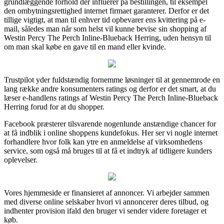
grundlæggende forhold der influerer på bestillingen, til eksempel
den ombytningsrettighed internet firmaet garanterer. Derfor er det
tillige vigtigt, at man til enhver tid opbevarer ens kvittering på e-
mail, således man når som helst vil kunne bevise sin shopping af
Westin Percy The Perch Inline-Blueback Herring, uden hensyn til
om man skal købe en gave til en mand eller kvinde.
Trustpilot yder fuldstændig fornemme løsninger til at gennemrode en
lang række andre konsumenters ratings og derfor er det smart, at du
læser e-handlens ratings af Westin Percy The Perch Inline-Blueback
Herring forud for at du shopper.
Facebook præsterer tilsvarende nogenlunde anstændige chancer for
at få indblik i online shoppens kundefokus. Her ser vi nogle internet
forhandlere hvor folk kan ytre en anmeldelse af virksomhedens
service, som også må bruges til at få et indtryk af tidligere kunders
oplevelser.
Vores hjemmeside er finansieret af annoncer. Vi arbejder sammen
med diverse online selskaber hvori vi annoncerer deres tilbud, og
indhenter provision ifald den bruger vi sender videre foretager et
køb.