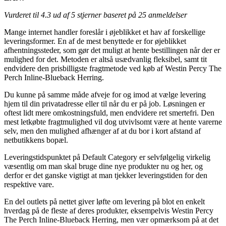
Vurderet til
4.3
ud af 5 stjerner baseret på
25
anmeldelser
Mange internet handler foreslår i øjeblikket et hav af forskellige
leveringsformer. En af de mest benyttede er for øjeblikket
afhentningssteder, som gør det muligt at hente bestillingen når der er
mulighed for det. Metoden er altså usædvanlig fleksibel, samt tit
endvidere den prisbilligste fragtmetode ved køb af Westin Percy The
Perch Inline-Blueback Herring.
Du kunne på samme måde afveje for og imod at vælge levering
hjem til din privatadresse eller til når du er på job. Løsningen er
oftest lidt mere omkostningsfuld, men endvidere ret smertefri. Den
mest letkøbte fragtmulighed vil dog utvivlsomt være at hente varerne
selv, men den mulighed afhænger af at du bor i kort afstand af
netbutikkens bopæl.
Leveringstidspunktet på Default Category er selvfølgelig virkelig
væsentlig om man skal bruge dine nye produkter nu og her, og
derfor er det ganske vigtigt at man tjekker leveringstiden for den
respektive vare.
En del outlets på nettet giver løfte om levering på blot en enkelt
hverdag på de fleste af deres produkter, eksempelvis Westin Percy
The Perch Inline-Blueback Herring, men vær opmærksom på at det