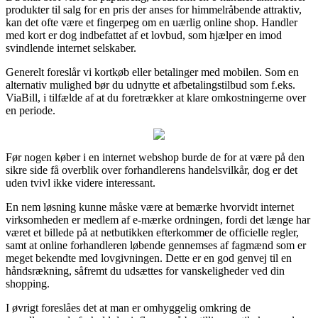
produkter til salg for en pris der anses for himmelråbende attraktiv,
kan det ofte være et fingerpeg om en uærlig online shop. Handler
med kort er dog indbefattet af et lovbud, som hjælper en imod
svindlende internet selskaber.
Generelt foreslår vi kortkøb eller betalinger med mobilen. Som en
alternativ mulighed bør du udnytte et afbetalingstilbud som f.eks.
ViaBill, i tilfælde af at du foretrækker at klare omkostningerne over
en periode.
Før nogen køber i en internet webshop burde de for at være på den
sikre side få overblik over forhandlerens handelsvilkår, dog er det
uden tvivl ikke videre interessant.
En nem løsning kunne måske være at bemærke hvorvidt internet
virksomheden er medlem af e-mærke ordningen, fordi det længe har
været et billede på at netbutikken efterkommer de officielle regler,
samt at online forhandleren løbende gennemses af fagmænd som er
meget bekendte med lovgivningen. Dette er en god genvej til en
håndsrækning, såfremt du udsættes for vanskeligheder ved din
shopping.
I øvrigt foreslåes det at man er omhyggelig omkring de