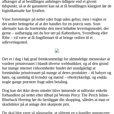
afhænger af at bestillingen anbringes tidligere end et givent
tidspunkt, så at de garanteret kan nå at få bestillingen klargjort før de
logistikansatte har fyraften.
Visse forretninger på nettet yder fragt uden gebyr, men i reglen er
det under betingelse af at der handles for en præcis sum. Som
alternativ kan du foretrække den mest letkøbte leveringsmodel, der
gerne – uafhængig om du bor tæt på København, Svendborg eller
Ribe – vil være at få fragtfirmaet til at bringe ordren til et
udleveringssted.
Det er i dag i høj grad fremkommeligt for almindelige mennesker at
vurdere prisniveauet i blandt diverse webbutikker, og af den grund
har mange internet virksomheder fundet det uundgåeligt at
formindske prisniveauet på mange af deres produkter – til babyer og
børn, og samtidig til kvinder og mænd – eftertrykkeligt, og endda
nogle gange præstere fragt uden betaling.
Dog kan det ikke desto mindre blive lønnende at udforske enkelte
forhandlere på nettet efter tilbud på Westin Percy The Perch Inline-
Blueback Herring før du færdiggør din shopping, således at man er
skudsikker på at antage den skarpeste pris.
Du skal blot være så påpasselig, at såfremt en e-handler annoncerer