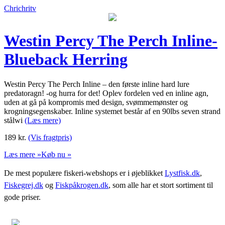
Chrichritv
Westin Percy The Perch Inline-
Blueback Herring
Westin Percy The Perch Inline – den første inline hard lure
predatoragn! -og hurra for det! Oplev fordelen ved en inline agn,
uden at gå på kompromis med design, svømmemønster og
krogningsegenskaber. Inline systemet består af en 90lbs seven strand
stålwi
(Læs mere)
189
kr.
(Vis fragtpris)
Læs mere »
Køb nu »
De mest populære fiskeri-webshops er i øjeblikket
Lystfisk.dk
,
Fiskegrej.dk
og
Fiskpåkrogen.dk
, som alle har et stort sortiment til
gode priser.