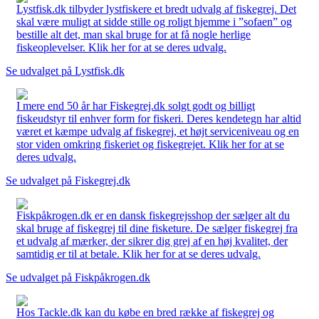
Lystfisk.dk tilbyder lystfiskere et bredt udvalg af fiskegrej. Det
skal være muligt at sidde stille og roligt hjemme i ”sofaen” og
bestille alt det, man skal bruge for at få nogle herlige
fiskeoplevelser. Klik her for at se deres udvalg.
Se udvalget på Lystfisk.dk
I mere end 50 år har Fiskegrej.dk solgt godt og billigt
fiskeudstyr til enhver form for fiskeri. Deres kendetegn har altid
været et kæmpe udvalg af fiskegrej, et højt serviceniveau og en
stor viden omkring fiskeriet og fiskegrejet. Klik her for at se
deres udvalg.
Se udvalget på Fiskegrej.dk
Fiskpåkrogen.dk er en dansk fiskegrejsshop der sælger alt du
skal bruge af fiskegrej til dine fisketure. De sælger fiskegrej fra
et udvalg af mærker, der sikrer dig grej af en høj kvalitet, der
samtidig er til at betale. Klik her for at se deres udvalg.
Se udvalget på Fiskpåkrogen.dk
Hos Tackle.dk kan du købe en bred række af fiskegrej og