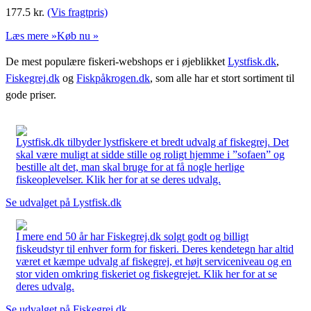
177.5
kr.
(Vis fragtpris)
Læs mere »
Køb nu »
De mest populære fiskeri-webshops er i øjeblikket
Lystfisk.dk
,
Fiskegrej.dk
og
Fiskpåkrogen.dk
, som alle har et stort sortiment til
gode priser.
Lystfisk.dk tilbyder lystfiskere et bredt udvalg af fiskegrej. Det
skal være muligt at sidde stille og roligt hjemme i ”sofaen” og
bestille alt det, man skal bruge for at få nogle herlige
fiskeoplevelser. Klik her for at se deres udvalg.
Se udvalget på Lystfisk.dk
I mere end 50 år har Fiskegrej.dk solgt godt og billigt
fiskeudstyr til enhver form for fiskeri. Deres kendetegn har altid
været et kæmpe udvalg af fiskegrej, et højt serviceniveau og en
stor viden omkring fiskeriet og fiskegrejet. Klik her for at se
deres udvalg.
Se udvalget på Fiskegrej.dk