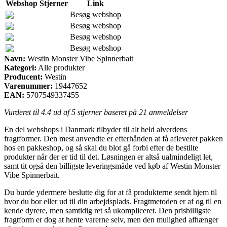
Webshop
Stjerner
Link
Besøg webshop
Besøg webshop
Besøg webshop
Besøg webshop
Navn:
Westin Monster Vibe Spinnerbait
Kategori:
Alle produkter
Producent:
Westin
Varenummer:
19447652
EAN:
5707549337455
Vurderet til
4.4
ud af 5 stjerner baseret på
21
anmeldelser
En del webshops i Danmark tilbyder til alt held alverdens
fragtformer. Den mest anvendte er efterhånden at få afleveret pakken
hos en pakkeshop, og så skal du blot gå forbi efter de bestilte
produkter når der er tid til det. Løsningen er altså ualmindeligt let,
samt tit også den billigste leveringsmåde ved køb af Westin Monster
Vibe Spinnerbait.
Du burde ydermere beslutte dig for at få produkterne sendt hjem til
hvor du bor eller ud til din arbejdsplads. Fragtmetoden er af og til en
kende dyrere, men samtidig ret så ukompliceret. Den prisbilligste
fragtform er dog at hente varerne selv, men den mulighed afhænger