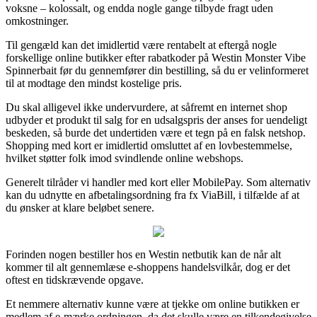
voksne – kolossalt, og endda nogle gange tilbyde fragt uden
omkostninger.
Til gengæld kan det imidlertid være rentabelt at eftergå nogle
forskellige online butikker efter rabatkoder på Westin Monster Vibe
Spinnerbait før du gennemfører din bestilling, så du er velinformeret
til at modtage den mindst kostelige pris.
Du skal alligevel ikke undervurdere, at såfremt en internet shop
udbyder et produkt til salg for en udsalgspris der anses for uendeligt
beskeden, så burde det undertiden være et tegn på en falsk netshop.
Shopping med kort er imidlertid omsluttet af en lovbestemmelse,
hvilket støtter folk imod svindlende online webshops.
Generelt tilråder vi handler med kort eller MobilePay. Som alternativ
kan du udnytte en afbetalingsordning fra fx ViaBill, i tilfælde af at
du ønsker at klare beløbet senere.
Forinden nogen bestiller hos en Westin netbutik kan de når alt
kommer til alt gennemlæse e-shoppens handelsvilkår, dog er det
oftest en tidskrævende opgave.
Et nemmere alternativ kunne være at tjekke om online butikken er
medlem af e-mærke ordningen, da det skulle være en tilkendegivelse