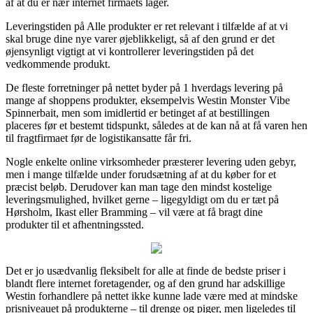
af at du er nær internet firmaets lager.
Leveringstiden på Alle produkter er ret relevant i tilfælde af at vi
skal bruge dine nye varer øjeblikkeligt, så af den grund er det
øjensynligt vigtigt at vi kontrollerer leveringstiden på det
vedkommende produkt.
De fleste forretninger på nettet byder på 1 hverdags levering på
mange af shoppens produkter, eksempelvis Westin Monster Vibe
Spinnerbait, men som imidlertid er betinget af at bestillingen
placeres før et bestemt tidspunkt, således at de kan nå at få varen hen
til fragtfirmaet før de logistikansatte får fri.
Nogle enkelte online virksomheder præsterer levering uden gebyr,
men i mange tilfælde under forudsætning af at du køber for et
præcist beløb. Derudover kan man tage den mindst kostelige
leveringsmulighed, hvilket gerne – ligegyldigt om du er tæt på
Hørsholm, Ikast eller Bramming – vil være at få bragt dine
produkter til et afhentningssted.
Det er jo usædvanlig fleksibelt for alle at finde de bedste priser i
blandt flere internet foretagender, og af den grund har adskillige
Westin forhandlere på nettet ikke kunne lade være med at mindske
prisniveauet på produkterne – til drenge og piger, men ligeledes til