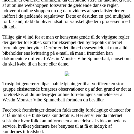
af at online webshoppen forsvarer de gældende danske regler,
udover at online shoppen nu og da revideres af specialister der er
indført i de gældende regulativer. Dette er desuden en god mulighed
for bistand, ifald du bliver udsat for vanskeligheder i processen med
dit køb.
Tillige går vi ind for at man er hensynstagende til de vigtigste regler
der gælder for købet, som for eksempel den byttepolitik internet
forretningen benytter. Derfor er det tilmed essesentielt, at man altid
bibeholder ens kvittering på e-mail, så man i fremtiden kan
dokumentere ordren af Westin Monster Vibe Spinnerbait, uanset om
du skal købe til en herre eller dame.
Trustpilot genererer tilpas habile løsninger til at verificere en stor
gruppe eksisterende brugeres observationer og af den grund er det at
foretrække, at du undersøger online forretningens anmeldelser af
Westin Monster Vibe Spinnerbait forinden du bestiller.
Facebook frembringer desuden fuldstændig fordelagtige chancer for
at få indblik i e-butikkens kundefokus. Her ser vi endda internet
selskaber hvor folk kan udforme en anmeldelse af virksomhedens
service, hvilket ydermere bør benyttes til at få et indtryk af
kundernes tilfredshed.