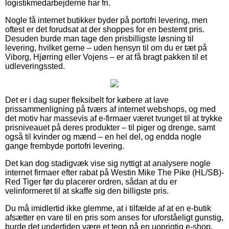
logistikmedarbejderne har fri.
Nogle få internet butikker byder på portofri levering, men
oftest er det forudsat at der shoppes for en bestemt pris.
Desuden burde man tage den prisbilligste løsning til
levering, hvilket gerne – uden hensyn til om du er tæt på
Viborg, Hjørring eller Vojens – er at få bragt pakken til et
udleveringssted.
Det er i dag super fleksibelt for købere at lave
prissammenligning på tværs af internet webshops, og med
det motiv har massevis af e-firmaer været tvunget til at trykke
prisniveauet på deres produkter – til piger og drenge, samt
også til kvinder og mænd – en hel del, og endda nogle
gange frembyde portofri levering.
Det kan dog stadigvæk vise sig nyttigt at analysere nogle
internet firmaer efter rabat på Westin Mike The Pike (HL/SB)-
Red Tiger før du placerer ordren, sådan at du er
velinformeret til at skaffe sig den billigste pris.
Du må imidlertid ikke glemme, at i tilfælde af at en e-butik
afsætter en vare til en pris som anses for uforståeligt gunstig,
burde det undertiden være et tegn på en uoprigtig e-shop.