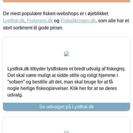
De mest populære fiskeri-webshops er i øjeblikket
Lystfisk.dk
,
Fiskegrej.dk
og
Fiskpåkrogen.dk
, som alle har et
stort sortiment til gode priser.
Lystfisk.dk tilbyder lystfiskere et bredt udvalg af fiskegrej.
Det skal være muligt at sidde stille og roligt hjemme i
”sofaen” og bestille alt det, man skal bruge for at få
nogle herlige fiskeoplevelser. Klik her for at se deres
udvalg.
Se udvalget på Lystfisk.dk