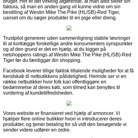
bruger. Her er det virkelig afgørende, at man altid sikrer sin
faktura, så man en anden gang vil kunne vidne om sin
bestilling af Westin Mike The Pike (HL/SB)-Red Tiger,
uanset om du søger produkter til en pige eller dreng.
Trustpilot genererer uden sammenligning stabile løsninger
til at kortlægge forskellige andre konsumenters synspunkter
og af den grund er det en hjælp, at du kigger på
netshoppens ratings af Westin Mike The Pike (HL/SB)-Red
Tiger før du færdiggør din shopping.
Facebook leverer tillige faktisk tiltalende muligheder for at få
kendskab til netbutikkens pålidelighed. Herinde ser vi en
række netbutikker hvor folk kan offentliggøre en
bedømmelse af deres køb, som tilmed kan benyttes til
vurdering af kundetilfredsheden.
Vores website er finansieret ved hjælp af annoncer. Vi
hjælper flere online butikker hvori vi introducerer deres
produkter, og tjener betaling for så vidt den besøgende vi
sender videre udfører en ordre.