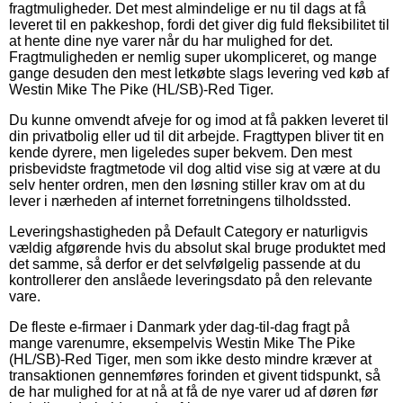
fragtmuligheder. Det mest almindelige er nu til dags at få
leveret til en pakkeshop, fordi det giver dig fuld fleksibilitet til
at hente dine nye varer når du har mulighed for det.
Fragtmuligheden er nemlig super ukompliceret, og mange
gange desuden den mest letkøbte slags levering ved køb af
Westin Mike The Pike (HL/SB)-Red Tiger.
Du kunne omvendt afveje for og imod at få pakken leveret til
din privatbolig eller ud til dit arbejde. Fragttypen bliver tit en
kende dyrere, men ligeledes super bekvem. Den mest
prisbevidste fragtmetode vil dog altid vise sig at være at du
selv henter ordren, men den løsning stiller krav om at du
lever i nærheden af internet forretningens tilholdssted.
Leveringshastigheden på Default Category er naturligvis
vældig afgørende hvis du absolut skal bruge produktet med
det samme, så derfor er det selvfølgelig passende at du
kontrollerer den anslåede leveringsdato på den relevante
vare.
De fleste e-firmaer i Danmark yder dag-til-dag fragt på
mange varenumre, eksempelvis Westin Mike The Pike
(HL/SB)-Red Tiger, men som ikke desto mindre kræver at
transaktionen gennemføres forinden et givent tidspunkt, så
de har mulighed for at nå at få de nye varer ud af døren før