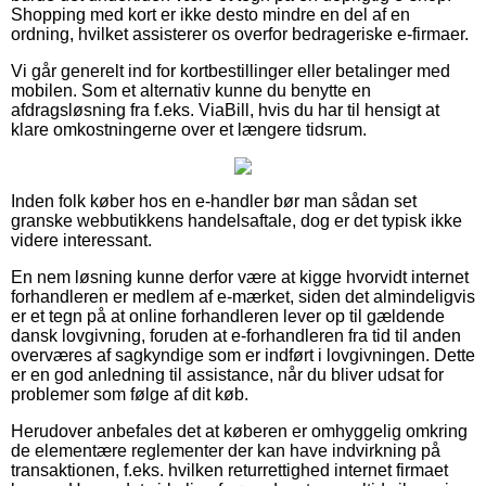
Shopping med kort er ikke desto mindre en del af en
ordning, hvilket assisterer os overfor bedrageriske e-firmaer.
Vi går generelt ind for kortbestillinger eller betalinger med
mobilen. Som et alternativ kunne du benytte en
afdragsløsning fra f.eks. ViaBill, hvis du har til hensigt at
klare omkostningerne over et længere tidsrum.
Inden folk køber hos en e-handler bør man sådan set
granske webbutikkens handelsaftale, dog er det typisk ikke
videre interessant.
En nem løsning kunne derfor være at kigge hvorvidt internet
forhandleren er medlem af e-mærket, siden det almindeligvis
er et tegn på at online forhandleren lever op til gældende
dansk lovgivning, foruden at e-forhandleren fra tid til anden
overværes af sagkyndige som er indført i lovgivningen. Dette
er en god anledning til assistance, når du bliver udsat for
problemer som følge af dit køb.
Herudover anbefales det at køberen er omhyggelig omkring
de elementære reglementer der kan have indvirkning på
transaktionen, f.eks. hvilken returrettighed internet firmaet