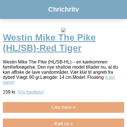
Chrichritv
Westin Mike The Pike
(HL/SB)-Red Tiger
Westin Mike The Pike (HL/SB-HL) – en kærkommen
familieforøgelse. Den nye shallow model tillader nu, at du
kan affiske de lave vandområder. Vær klar til angreb fra
dybet! Vægt: 80 gr.Længde: 14 cm.Model: Floating
(Læs
mere)
159
kr.
(Vis fragtpris)
Læs mere »
Køb nu »