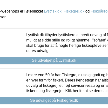
-webshops er i øjeblikket
Lystfisk.dk
,
Fiskegrej.dk
og
Fiskpåkro
iser.
Lystfisk.dk tilbyder lystfiskere et bredt udvalg af
muligt at sidde stille og roligt hjemme i ”sofaen” 
skal bruge for at få nogle herlige fiskeoplevelser.
deres udvalg.
Se udvalget på Lystfisk.dk
I mere end 50 år har Fiskegrej.dk solgt godt og bil
enhver form for fiskeri. Deres kendetegn har al
udvalg af fiskegrej, et højt serviceniveau og en 
fiskeriet og fiskegrejet. Klik her for at se deres u
Se udvalget på Fiskegrej.dk