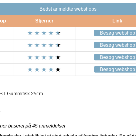
Bedst anmeldte webshops
op
Stjerner
Link
Besøg webshop
Besøg webshop
Besøg webshop
Besøg webshop
 ST Gummifisk 25cm
2
rner baseret på
45
anmeldelser