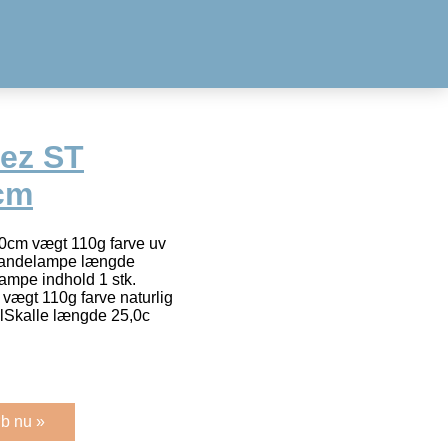
ez ST
cm
0cm vægt 110g farve uv
 #Pandelampe længde
ampe indhold 1 stk.
ægt 110g farve naturlig
elSkalle længde 25,0c
b nu »