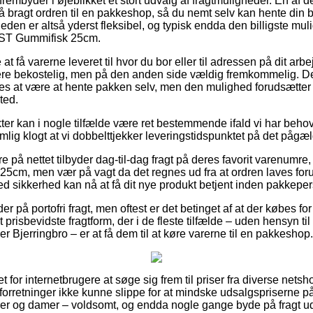
 frembyder i øjeblikket et stort udvalg af fragtmuligheder. En af
 bragt ordren til en pakkeshop, så du nemt selv kan hente din be
heden er altså yderst fleksibel, og typisk endda den billigste mul
 ST Gummifisk 25cm.
 få varerne leveret til hvor du bor eller til adressen på dit arbe
ere bekostelig, men på den anden side vældig fremkommelig. De
tes at være at hente pakken selv, men den mulighed forudsætter 
ted.
ter kan i nogle tilfælde være ret bestemmende ifald vi har behov
mlig klogt at vi dobbelttjekker leveringstidspunktet på det pågæ
 på nettet tilbyder dag-til-dag fragt på deres favorit varenumr
cm, men vær på vagt da det regnes ud fra at ordren laves foru
d sikkerhed kan nå at få dit nye produkt betjent inden pakkepers
er på portofri fragt, men oftest er det betinget af at der købes for
prisbevidste fragtform, der i de fleste tilfælde – uden hensyn t
r Bjerringbro – er at få dem til at køre varerne til en pakkeshop.
 for internetbrugere at søge sig frem til priser fra diverse nets
forretninger ikke kunne slippe for at mindske udsalgspriserne på 
rrer og damer – voldsomt, og endda nogle gange byde på fragt 