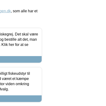
gen.dk
, som alle har et
 fiskegrej. Det skal være
og bestille alt det, man
 Klik her for at se
ligt fiskeudstyr til
tid været et kæmpe
stor viden omkring
dvalg.