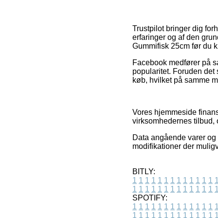
Trustpilot bringer dig fo
erfaringer og af den gru
Gummifisk 25cm før du k
Facebook medfører på sa
popularitet. Foruden det
køb, hvilket på samme må
Vores hjemmeside finansi
virksomhedernes tilbud, 
Data angående varer og i
modifikationer der muligv
BITLY:
1
1
1
1
1
1
1
1
1
1
1
1
1
1
1
1
1
1
1
1
1
1
1
1
1
1
SPOTIFY:
1
1
1
1
1
1
1
1
1
1
1
1
1
1
1
1
1
1
1
1
1
1
1
1
1
1