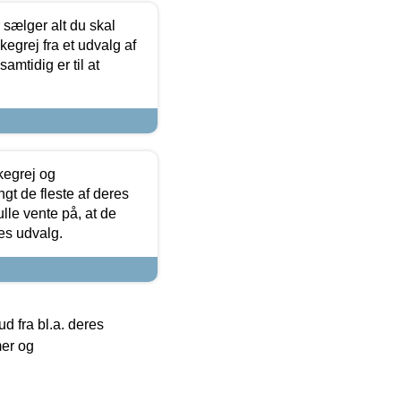
sælger alt du skal
skegrej fra et udvalg af
samtidig er til at
kegrej og
angt de fleste af deres
ulle vente på, at de
res udvalg.
 fra bl.a. deres
mer og