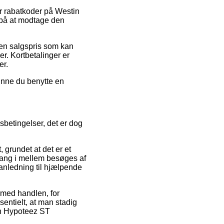
er rabatkoder på Westin
 på at modtage den
r en salgspris som kan
er. Kortbetalinger er
er.
kunne du benytte en
sbetingelser, det er dog
grundet at det er et
 gang i mellem besøges af
anledning til hjælpende
e med handlen, for
entielt, at man stadig
tin Hypoteez ST