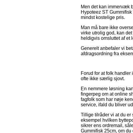
Men det kan immervæk bliv
Hypoteez ST Gummifisk 2
mindst kostelige pris.
Man må bare ikke overse, 
virke utrolig god, kan det
heldigvis omsluttet af et
Generelt anbefaler vi be
afdragsordning fra eksemp
Forud for at folk handle
ofte ikke særlig sjovt.
En nemmere løsning kan v
fingerpeg om at online s
fagfolk som har nøje ke
service, ifald du bliver 
Tillige tilråder vi at du 
eksempel hvilken byttepo
sikrer ens ordremail, så
Gummifisk 25cm, om du er