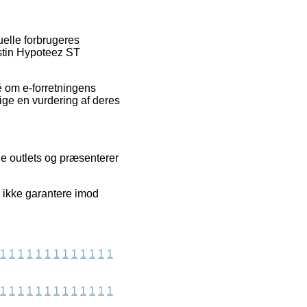
uelle forbrugeres
estin Hypoteez ST
 om e-forretningens
ige en vurdering af deres
ne outlets og præsenterer
 ikke garantere imod
1
1
1
1
1
1
1
1
1
1
1
1
1
1
1
1
1
1
1
1
1
1
1
1
1
1