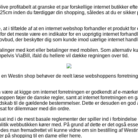
e profitabelt at granske et par forskellige internet butikker eft
5cm inden du færdiggør din shopping, således at du er sikker
at i tilfælde af at en internet webshop forhandler et produkt fo
 for det meste være en indikator for en uoprigtig internet forhandl
 lovbud, der beskytter dig som kunde imod uærlige internet handl
talinger med kort eller betalinger med mobilen. Som alternativ 
elvis ViaBill, ifald du hellere vil dække regningen over tid.
r i en Westin shop behøver de reelt læse webshoppens forretning
ære at kigge om internet forretningen er godkendt af e-mærket, 
hoppen føjer de danske regler, samt at internet forretningen en
ndskab til de gældende bestemmelser. Dette er desuden en god 
udsat for dilemmaer med din ordre.
er sat ind i de mest basale reglementer der spiller ind i forbindels
litik webbutikken kører med. På grund af dette er det også esses
ledes man fremadrettet vil kunne vidne om sin bestilling af Wes
 på shopping til en dame eller herre.