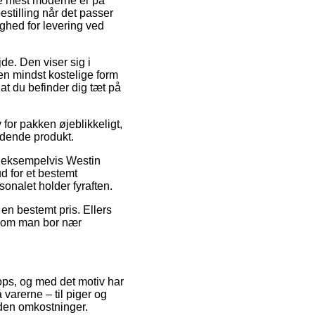
 de mest moderne er på
stilling når det passer
ighed for levering ved
jde. Den viser sig i
n mindst kostelige form
at du befinder dig tæt på
 for pakken øjeblikkeligt,
ldende produkt.
e, eksempelvis Westin
d for et bestemt
onalet holder fyraften.
 en bestemt pris. Ellers
il om man bor nær
hops, og med det motiv har
varerne – til piger og
uden omkostninger.