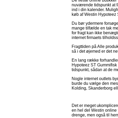
De fleste online butikker
nuværende tidspunkt at få
ind i din kalender. Mulig
køb af Westin Hypoteez
Du bør ydermere forsøge at
mange tilfælde en tak m
for fragt kan ikke benæg
internet firmaets tilholdss
Fragttiden på Alle produk
så i det øjemed er det ne
En lang række forhandlere
Hypoteez ST Gummifisk 25
tidspunkt, sådan at de me
Nogle internet outlets byd
burde du vælge den mest 
Kolding, Skanderborg elle
Det er meget ukompliceret
en hel del Westin online 
drenge, men også til he