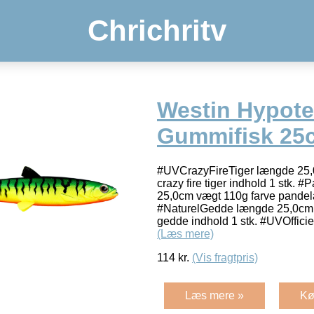
Chrichritv
Westin Hypote
Gummifisk 25
#UVCrazyFireTiger længde 25,
crazy fire tiger indhold 1 stk.
25,0cm vægt 110g farve pandel
#NaturelGedde længde 25,0cm v
gedde indhold 1 stk. #UVOffici
(Læs mere)
114
kr.
(Vis fragtpris)
Læs mere »
Kø