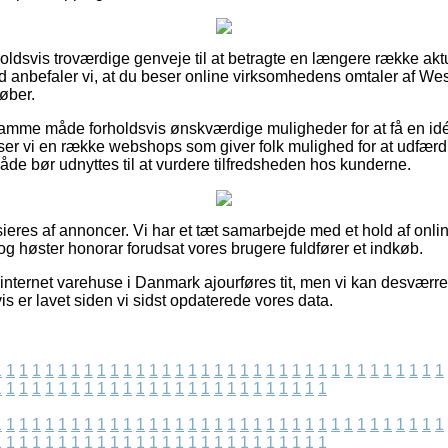
rholdsvis troværdige genveje til at betragte en længere række akt
nd anbefaler vi, at du beser online virksomhedens omtaler af W
øber.
mme måde forholdsvis ønskværdige muligheder for at få en idé
 ser vi en række webshops som giver folk mulighed for at udfærd
de bør udnyttes til at vurdere tilfredsheden hos kunderne.
eres af annoncer. Vi har et tæt samarbejde med et hold af onli
og høster honorar forudsat vores brugere fuldfører et indkøb.
nternet varehuse i Danmark ajourføres tit, men vi kan desværre
is er lavet siden vi sidst opdaterede vores data.
1
1
1
1
1
1
1
1
1
1
1
1
1
1
1
1
1
1
1
1
1
1
1
1
1
1
1
1
1
1
1
1
1
1
1
1
1
1
1
1
1
1
1
1
1
1
1
1
1
1
1
1
1
1
1
1
1
1
1
1
1
1
1
1
1
1
1
1
1
1
1
1
1
1
1
1
1
1
1
1
1
1
1
1
1
1
1
1
1
1
1
1
1
1
1
1
1
1
1
1
1
1
1
1
1
1
1
1
1
1
1
1
1
1
1
1
1
1
1
1
1
1