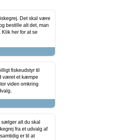
 fiskegrej. Det skal være
og bestille alt det, man
 Klik her for at se
ligt fiskeudstyr til
tid været et kæmpe
stor viden omkring
dvalg.
sælger alt du skal
skegrej fra et udvalg af
samtidig er til at