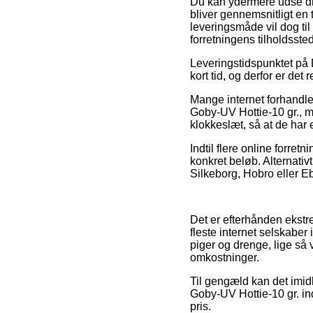
Du kan ydermere udse dig 
bliver gennemsnitligt en
leveringsmåde vil dog til
forretningens tilholdssted
Leveringstidspunktet på 
kort tid, og derfor er det 
Mange internet forhandle
Goby-UV Hottie-10 gr., me
klokkeslæt, så at de har 
Indtil flere online forret
konkret beløb. Alternativ
Silkeborg, Hobro eller Ebe
Det er efterhånden ekstre
fleste internet selskaber
piger og drenge, lige så
omkostninger.
Til gengæld kan det imid
Goby-UV Hottie-10 gr. ind
pris.