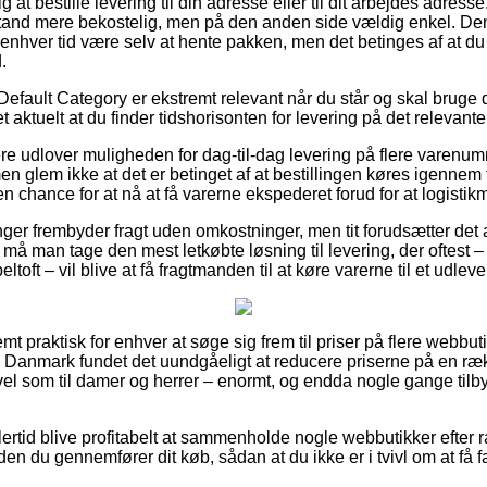
at bestille levering til din adresse eller til dit arbejdes adres
 tand mere bekostelig, men på den anden side vældig enkel. De
 enhver tid være selv at hente pakken, men det betinges af at du e
.
Default Category er ekstremt relevant når du står og skal bruge
ret aktuelt at du finder tidshorisonten for levering på det relevant
re udlover muligheden for dag-til-dag levering på flere varenu
n glem ikke at det er betinget af at bestillingen køres igennem ti
en chance for at nå at få varerne ekspederet forud for at logistikm
ninger frembyder fragt uden omkostninger, men tit forudsætter det a
t må man tage den mest letkøbte løsning til levering, der oftest 
ltoft – vil blive at få fragtmanden til at køre varerne til et udlev
mt praktisk for enhver at søge sig frem til priser på flere webbut
 i Danmark fundet det uundgåeligt at reducere priserne på en rækk
 vel som til damer og herrer – enormt, og endda nogle gange til
lertid blive profitabelt at sammenholde nogle webbutikker efter
en du gennemfører dit køb, sådan at du ikke er i tvivl om at få f