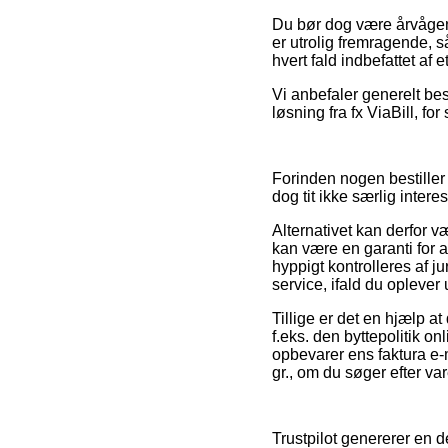
Du bør dog være årvågen 
er utrolig fremragende, 
hvert fald indbefattet af
Vi anbefaler generelt bes
løsning fra fx ViaBill, fo
Forinden nogen bestiller 
dog tit ikke særlig intere
Alternativet kan derfor v
kan være en garanti for a
hyppigt kontrolleres af j
service, ifald du oplever
Tillige er det en hjælp 
f.eks. den byttepolitik on
opbevarer ens faktura e-
gr., om du søger efter var
Trustpilot genererer en d