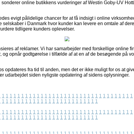
 du sonderer online butikkens vurderinger af Westin Goby-UV Hott
des evigt pålidelige chancer for at få indsigt i online virksomh
e selskaber i Danmark hvor kunder kan levere en omtale af dere
t vurdere tidligere kunders oplevelser.
eres af reklamer. Vi har samarbejder med forskellige online fi
, og opnår godtgørelse i tilfælde af at en af de besøgende på vo
 opdateres fra tid til anden, men det er ikke muligt for os at gi
 er udarbejdet siden nyligste opdatering af sidens oplysninger.
1
1
1
1
1
1
1
1
1
1
1
1
1
1
1
1
1
1
1
1
1
1
1
1
1
1
1
1
1
1
1
1
1
1
1
1
1
1
1
1
1
1
1
1
1
1
1
1
1
1
1
1
1
1
1
1
1
1
1
1
1
1
1
1
1
1
1
1
1
1
1
1
1
1
1
1
1
1
1
1
1
1
1
1
1
1
1
1
1
1
1
1
1
1
1
1
1
1
1
1
1
1
1
1
1
1
1
1
1
1
1
1
1
1
1
1
1
1
1
1
1
1
1
1
1
1
1
1
1
1
1
1
1
1
1
1
1
1
1
1
1
1
1
1
1
1
1
1
1
1
1
1
1
1
1
1
1