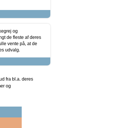
kegrej og
angt de fleste af deres
ulle vente på, at de
res udvalg.
 fra bl.a. deres
mer og