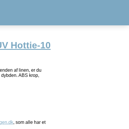
V Hottie-10
enden af linen, er du
 i dybden. ABS krop,
gen.dk
, som alle har et