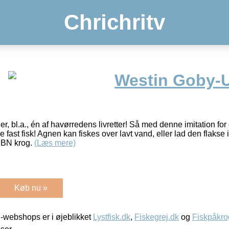
Chrichritv
Westin Goby-U
r, bl.a., én af havørredens livretter! Så med denne imitation for 
e fast fisk! Agnen kan fiskes over lavt vand, eller lad den flakse
BN krog.
(Læs mere)
Køb nu »
-webshops er i øjeblikket
Lystfisk.dk
,
Fiskegrej.dk
og
Fiskpåkro