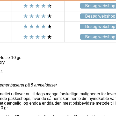
Besøg webshop
Besøg webshop
Besøg webshop
Besøg webshop
ttie-10 gr.
ory
24
jerner baseret på
5
anmeldelser
nettet udlover nu til dags mange forskellige muligheder for leve
nde pakkeshops, hvor du så nemt kan hente din nyindkøbte vare
a let gængelig, og endda endda den mest prisbevidste metode til 
0 gr..