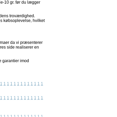
ie-10 gr. før du lægger
edens troværdighed.
s købsoplevelse, hvilket
rmaer da vi præsenterer
res side realiserer en
ve garantier imod
1
1
1
1
1
1
1
1
1
1
1
1
1
1
1
1
1
1
1
1
1
1
1
1
1
1
1
1
1
1
1
1
1
1
1
1
1
1
1