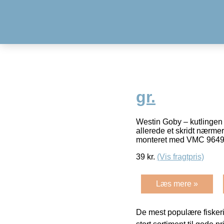
gr.
Westin Goby – kutlingen e
allerede et skridt nærmer
monteret med VMC 9649
39
kr.
(Vis fragtpris)
Læs mere »
De mest populære fiskeri