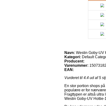
Navn:
Westin Goby-UV Ho
Kategori:
Default Categ
Producent:
Varenummer:
1507318
EAN:
Vurderet til
4.4
ud af 5 st
En stor portion shops på 
populære er for nærvære
Fragttypen er altså ultr
Westin Goby-UV Hottie-1