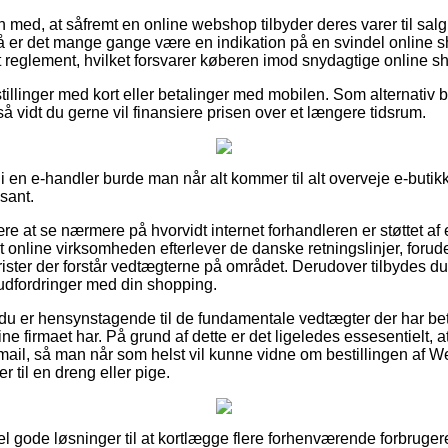
med, at såfremt en online webshop tilbyder deres varer til salg
så er det mange gange være en indikation på en svindel online sh
 et reglement, hvilket forsvarer køberen imod snydagtige online s
tillinger med kort eller betalinger med mobilen. Som alternativ b
r så vidt du gerne vil finansiere prisen over et længere tidsrum.
i en e-handler burde man når alt kommer til alt overveje e-butikk
ssant.
ære at se nærmere på hvorvidt internet forhandleren er støttet af
t online virksomheden efterlever de danske retningslinjer, forud
urister der forstår vedtægterne på området. Derudover tilbydes d
 udfordringer med din shopping.
at du er hensynstagende til de fundamentale vedtægter der har be
line firmaet har. På grund af dette er det ligeledes essesentielt,
mail, så man når som helst vil kunne vidne om bestillingen af 
er til en dreng eller pige.
el gode løsninger til at kortlægge flere forhenværende forbruger