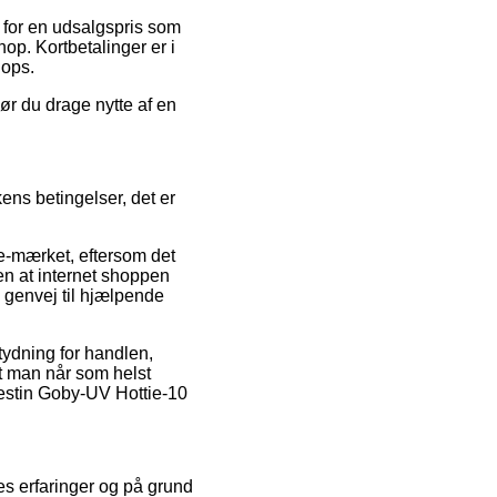
 for en udsalgspris som
op. Kortbetalinger er i
hops.
ør du drage nytte af en
ens betingelser, det er
 e-mærket, eftersom det
en at internet shoppen
u genvej til hjælpende
tydning for handlen,
 at man når som helst
Westin Goby-UV Hottie-10
es erfaringer og på grund