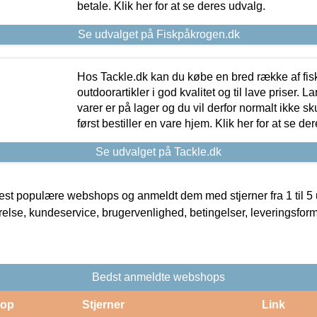
betale. Klik her for at se deres udvalg.
Se udvalget på Fiskpåkrogen.dk
Hos Tackle.dk kan du købe en bred række af fis
outdoorartikler i god kvalitet og til lave priser. L
varer er på lager og du vil derfor normalt ikke sk
først bestiller en vare hjem. Klik her for at se de
Se udvalget på Tackle.dk
t populære webshops og anmeldt dem med stjerner fra 1 til 5 ud
rrelse, kundeservice, brugervenlighed, betingelser, leveringsfor
Bedst anmeldte webshops
op
Stjerner
Link