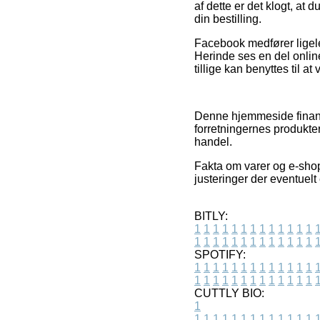
af dette er det klogt, at
din bestilling.
Facebook medfører ligele
Herinde ses en del onlin
tillige kan benyttes til a
Denne hjemmeside finansi
forretningernes produkter
handel.
Fakta om varer og e-shops
justeringer der eventuelt
BITLY:
1
1
1
1
1
1
1
1
1
1
1
1
1
1
1
1
1
1
1
1
1
1
1
1
1
1
SPOTIFY:
1
1
1
1
1
1
1
1
1
1
1
1
1
1
1
1
1
1
1
1
1
1
1
1
1
1
CUTTLY BIO:
1
1
1
1
1
1
1
1
1
1
1
1
1
1