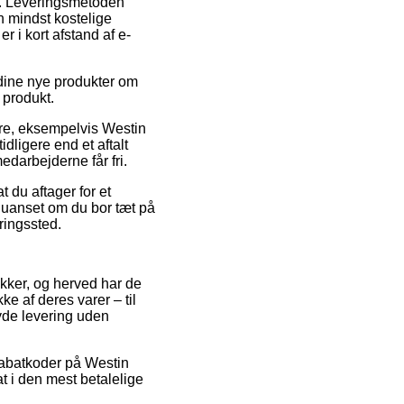
se. Leveringsmetoden
n mindst kostelige
r i kort afstand af e-
 dine nye produkter om
e produkt.
mre, eksempelvis Westin
dligere end et aftalt
edarbejderne får fri.
t du aftager for et
– uanset om du bor tæt på
eringssted.
ikker, og herved har de
e af deres varer – til
byde levering uden
 rabatkoder på Westin
at i den mest betalelige