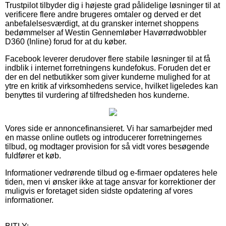
Trustpilot tilbyder dig i højeste grad pålidelige løsninger til at
verificere flere andre brugeres omtaler og derved er det
anbefalelsesværdigt, at du gransker internet shoppens
bedømmelser af Westin Gennemløber Havørrødwobbler
D360 (Inline) forud for at du køber.
Facebook leverer derudover flere stabile løsninger til at få
indblik i internet forretningens kundefokus. Foruden det er
der en del netbutikker som giver kunderne mulighed for at
ytre en kritik af virksomhedens service, hvilket ligeledes kan
benyttes til vurdering af tilfredsheden hos kunderne.
Vores side er annoncefinansieret. Vi har samarbejder med
en masse online outlets og introducerer forretningernes
tilbud, og modtager provision for så vidt vores besøgende
fuldfører et køb.
Informationer vedrørende tilbud og e-firmaer opdateres hele
tiden, men vi ønsker ikke at tage ansvar for korrektioner der
muligvis er foretaget siden sidste opdatering af vores
informationer.