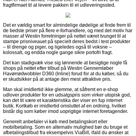
fragtfirmaet til at levere pakken til et udleveringssted.
Det er vældig smart for almindelige dødelige at finde frem til
de bedste priser på flere e-forhandlere, og med det motiv har
masser af Westin forretninger på nettet været tvunget til at
stampe prisniveauet på specielt deres bedst i test produkter
– til drenge og piger, og ligeledes også til voksne –
kolossalt, og endda nogle gange sikre portofri fragt.
Det kan stadigvæk vise sig lønnende at besigtige nogle få
shops på nettet efter tilbud på Westin Gennemløber
Havørrødwobbler D360 (Inline) forud for at du køber, så du
er skudsikker på at antage den mest attraktive pris.
Man skal imidlertid ikke glemme, at såfremt en e-shop
udlover produkter for en udsalgspris som virker utopisk god,
kan det tit være et karakteristika der viser en fup internet
butik. Kortkøb er imidlertid omsluttet af en ordning, hvilket
bistår dig som køber imod uoprigtige internet foretagender.
Generelt anbefaler vi køb med betalingskort eller
mobilbetaling. Som en alternativ mulighed bør du bruge et
afbetalingstilbud fra eksempelvis ViaBill, ifald du ønsker at