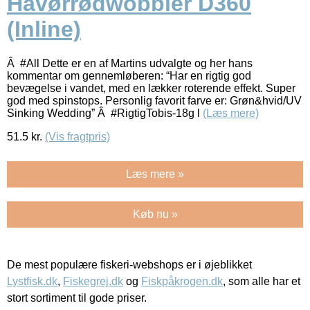
Havørrødwobbler D360
(Inline)
Â #All Dette er en af Martins udvalgte og her hans
kommentar om gennemløberen: “Har en rigtig god
bevægelse i vandet, med en lækker roterende effekt. Super
god med spinstops. Personlig favorit farve er: Grøn&hvid/UV
Sinking Wedding” Â #RigtigTobis-18g l
(Læs mere)
51.5
kr.
(Vis fragtpris)
Læs mere »
Køb nu »
De mest populære fiskeri-webshops er i øjeblikket
Lystfisk.dk
,
Fiskegrej.dk
og
Fiskpåkrogen.dk
, som alle har et
stort sortiment til gode priser.