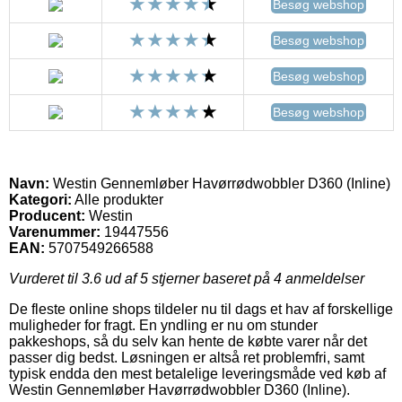
Besøg webshop
Besøg webshop
Besøg webshop
Besøg webshop
Navn:
Westin Gennemløber Havørrødwobbler D360 (Inline)
Kategori:
Alle produkter
Producent:
Westin
Varenummer:
19447556
EAN:
5707549266588
Vurderet til
3.6
ud af 5 stjerner baseret på
4
anmeldelser
De fleste online shops tildeler nu til dags et hav af forskellige
muligheder for fragt. En yndling er nu om stunder
pakkeshops, så du selv kan hente de købte varer når det
passer dig bedst. Løsningen er altså ret problemfri, samt
typisk endda den mest betalelige leveringsmåde ved køb af
Westin Gennemløber Havørrødwobbler D360 (Inline).