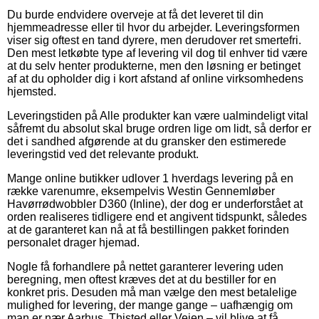
Du burde endvidere overveje at få det leveret til din
hjemmeadresse eller til hvor du arbejder. Leveringsformen
viser sig oftest en tand dyrere, men derudover ret smertefri.
Den mest letkøbte type af levering vil dog til enhver tid være
at du selv henter produkterne, men den løsning er betinget
af at du opholder dig i kort afstand af online virksomhedens
hjemsted.
Leveringstiden på Alle produkter kan være ualmindeligt vital
såfremt du absolut skal bruge ordren lige om lidt, så derfor er
det i sandhed afgørende at du gransker den estimerede
leveringstid ved det relevante produkt.
Mange online butikker udlover 1 hverdags levering på en
række varenumre, eksempelvis Westin Gennemløber
Havørrødwobbler D360 (Inline), der dog er underforstået at
orden realiseres tidligere end et angivent tidspunkt, således
at de garanteret kan nå at få bestillingen pakket forinden
personalet drager hjemad.
Nogle få forhandlere på nettet garanterer levering uden
beregning, men oftest kræves det at du bestiller for en
konkret pris. Desuden må man vælge den mest betalelige
mulighed for levering, der mange gange – uafhængig om
man er nær Aarhus, Thisted eller Vejen – vil blive at få