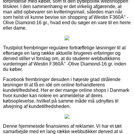
forbindelse med købet, som fx den byttepolitik webshoppen
tilsikrer. I den sammenhæng er det virkelig afgørende, at
man altid opbevarer sin kvitteringsmail, således man når
som helst vil kunne bevise sin shopping af Westin F360Â° -
Olive Diamond-16 gr., hvad end du søger en vare til en herre
eller dame.
Trustpilot frembringer regulære fortræffelige løsninger til at
eftersøge en lang række aktuelle brugeres erfaringer og
derved stiller vi forslag om, at du studerer webbutikkens
vurderinger af Westin F360Â° -Olive Diamond-16 gr. inden
du køber.
Facebook frembringer desuden i højeste grad strålende
løsninger til at få en idé om online forhandlerens
kundetilfredshed. Her er der mange online shops i Danmark
hvor kunder kan notere en anmeldelse af deres
købsoplevelse, hvilket på samme måde må udnyttes til
afvejning af kundetilfredsheden.
Denne hjemmeside finansieres af reklamer. Vi har et tæt
samarbejde med en lang række webbutikker derved at vi