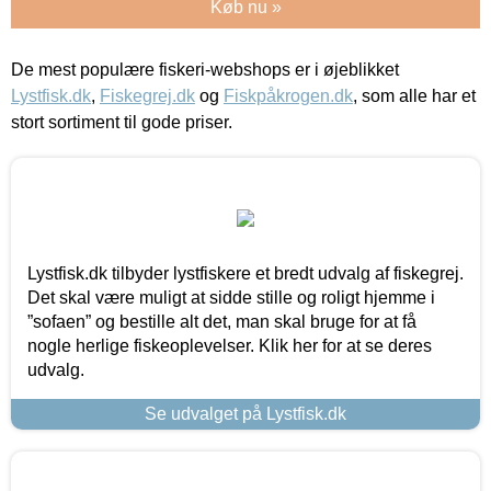
Køb nu »
De mest populære fiskeri-webshops er i øjeblikket
Lystfisk.dk
,
Fiskegrej.dk
og
Fiskpåkrogen.dk
, som alle har et
stort sortiment til gode priser.
Lystfisk.dk tilbyder lystfiskere et bredt udvalg af fiskegrej.
Det skal være muligt at sidde stille og roligt hjemme i
”sofaen” og bestille alt det, man skal bruge for at få
nogle herlige fiskeoplevelser. Klik her for at se deres
udvalg.
Se udvalget på Lystfisk.dk