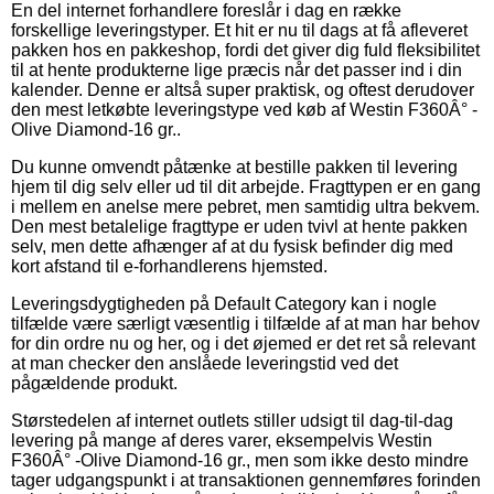
En del internet forhandlere foreslår i dag en række
forskellige leveringstyper. Et hit er nu til dags at få afleveret
pakken hos en pakkeshop, fordi det giver dig fuld fleksibilitet
til at hente produkterne lige præcis når det passer ind i din
kalender. Denne er altså super praktisk, og oftest derudover
den mest letkøbte leveringstype ved køb af Westin F360Â° -
Olive Diamond-16 gr..
Du kunne omvendt påtænke at bestille pakken til levering
hjem til dig selv eller ud til dit arbejde. Fragttypen er en gang
i mellem en anelse mere pebret, men samtidig ultra bekvem.
Den mest betalelige fragttype er uden tvivl at hente pakken
selv, men dette afhænger af at du fysisk befinder dig med
kort afstand til e-forhandlerens hjemsted.
Leveringsdygtigheden på Default Category kan i nogle
tilfælde være særligt væsentlig i tilfælde af at man har behov
for din ordre nu og her, og i det øjemed er det ret så relevant
at man checker den anslåede leveringstid ved det
pågældende produkt.
Størstedelen af internet outlets stiller udsigt til dag-til-dag
levering på mange af deres varer, eksempelvis Westin
F360Â° -Olive Diamond-16 gr., men som ikke desto mindre
tager udgangspunkt i at transaktionen gennemføres forinden