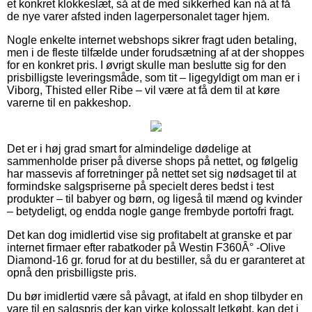
et konkret klokkeslæt, så at de med sikkerhed kan nå at få
de nye varer afsted inden lagerpersonalet tager hjem.
Nogle enkelte internet webshops sikrer fragt uden betaling,
men i de fleste tilfælde under forudsætning af at der shoppes
for en konkret pris. I øvrigt skulle man beslutte sig for den
prisbilligste leveringsmåde, som tit – ligegyldigt om man er i
Viborg, Thisted eller Ribe – vil være at få dem til at køre
varerne til en pakkeshop.
Det er i høj grad smart for almindelige dødelige at
sammenholde priser på diverse shops på nettet, og følgelig
har massevis af forretninger på nettet set sig nødsaget til at
formindske salgspriserne på specielt deres bedst i test
produkter – til babyer og børn, og ligeså til mænd og kvinder
– betydeligt, og endda nogle gange frembyde portofri fragt.
Det kan dog imidlertid vise sig profitabelt at granske et par
internet firmaer efter rabatkoder på Westin F360Â° -Olive
Diamond-16 gr. forud for at du bestiller, så du er garanteret at
opnå den prisbilligste pris.
Du bør imidlertid være så påvagt, at ifald en shop tilbyder en
vare til en salgspris der kan virke kolossalt letkøbt, kan det i