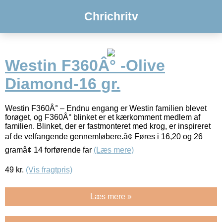
Chrichritv
Westin F360Â° -Olive
Diamond-16 gr.
Westin F360Â° – Endnu engang er Westin familien blevet
forøget, og F360Â° blinket er et kærkomment medlem af
familien. Blinket, der er fastmonteret med krog, er inspireret
af de velfangende gennemløbere.â¢ Føres i 16,20 og 26
gramâ¢ 14 forførende far
(Læs mere)
49
kr.
(Vis fragtpris)
Læs mere »