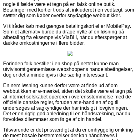
nogle tilfælde være et tegn på en falsk online butik.
Betalinger med kort er trods alt inkluderet i en vedtægt, som
støtter dig som køber overfor snydagtige webbutikker.
Vi tilråder køb med gængse betalingskort eller MobilePay.
Som et alternativ burde du drage nytte af en løsning på
afbetaling fra eksempelvis ViaBill, når du efterspørger at
dække omkostningerne i flere bidder.
Forinden folk bestiller i en shop på nettet kunne man
utvivlsomt gennemlæse webshoppens handelsbetingelser,
dog er det almindeligvis ikke særlig interessant.
En nem løsning kunne derfor være at finde ud af om
webbutikken er e-mærket, siden det skulle være et tegn på
at internet selskabet opererer i overensstemmelse med de
officielle danske regler, foruden at e-handlen af og til
undersøges af sagkyndige der har indsigt i lovgivningen.
Det er en rigtig god anledning til en håndsrækning, når du
forvoldes dilemmaer som følge af din handel.
Tilsvarende er det prisværdigt at du er omhyggelig omkring
de mest basale bestemmelser der kan håndhæves i