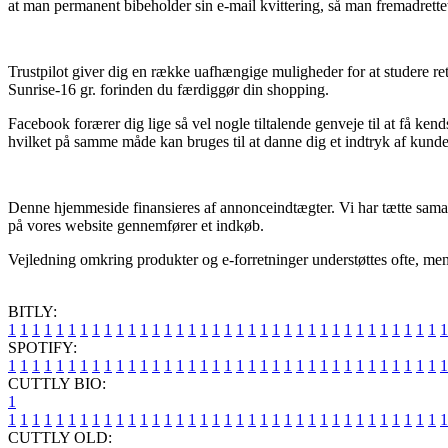
at man permanent bibeholder sin e-mail kvittering, så man fremadrettet
Trustpilot giver dig en række uafhængige muligheder for at studere r
Sunrise-16 gr. forinden du færdiggør din shopping.
Facebook forærer dig lige så vel nogle tiltalende genveje til at få ke
hvilket på samme måde kan bruges til at danne dig et indtryk af kunde
Denne hjemmeside finansieres af annonceindtægter. Vi har tætte samar
på vores website gennemfører et indkøb.
Vejledning omkring produkter og e-forretninger understøttes ofte, me
BITLY:
1
1
1
1
1
1
1
1
1
1
1
1
1
1
1
1
1
1
1
1
1
1
1
1
1
1
1
1
1
1
1
1
1
1
1
1
1
SPOTIFY:
1
1
1
1
1
1
1
1
1
1
1
1
1
1
1
1
1
1
1
1
1
1
1
1
1
1
1
1
1
1
1
1
1
1
1
1
1
CUTTLY BIO:
1
1
1
1
1
1
1
1
1
1
1
1
1
1
1
1
1
1
1
1
1
1
1
1
1
1
1
1
1
1
1
1
1
1
1
1
1
1
CUTTLY OLD: