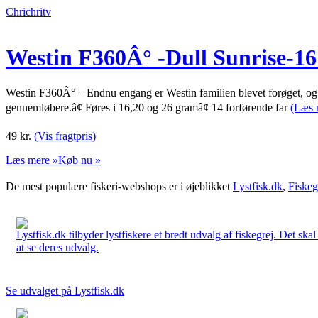
Chrichritv
Westin F360Â° -Dull Sunrise-16 
Westin F360Â° – Endnu engang er Westin familien blevet forøget, og 
gennemløbere.â¢ Føres i 16,20 og 26 gramâ¢ 14 forførende far
(Læs 
49
kr.
(Vis fragtpris)
Læs mere »
Køb nu »
De mest populære fiskeri-webshops er i øjeblikket
Lystfisk.dk
,
Fiskeg
Lystfisk.dk tilbyder lystfiskere et bredt udvalg af fiskegrej. Det skal
at se deres udvalg.
Se udvalget på Lystfisk.dk