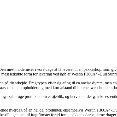
n mest moderne er i vore dage at få leveret til en pakkeshop, som giver di
n mest letkøbte form for levering ved køb af Westin F360Â° -Dull Sunris
en på dit arbejde. Fragttypen viser sig af og til en anelse dyrere, men e
r krav om at du opholder dig med kort afstand til internet webshoppens 
og skal bruge produktet om et øjeblik, og herved er det ganske essentiel
ende hverdag på en hel del produkter, eksempelvis Westin F360Â° -Dul
å bestillingen hen til fragtfirmaet forud for at pakkemedarbejderne drage