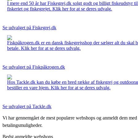
I mere end 50 år har Fiskegrej.dk solgt godt og billigt fiskeudstyr 
fiskeriet og fiskegrejet. Klik her for at se deres udvalg.
Se udvalget på Fiskegrej.dk
Fiskpåkrogen.dk er en dansk fiskegrejsshop der sælger alt du skal brug
betale. Klik her for at se deres udvalg.
Se udvalget på Fiskpåkrogen.dk
Hos Tackle.dk kan du købe en bred række af fiskegrej og outdoorartikle
bestiller en vare hjem. Klik her for at se deres udvalg.
Se udvalget på Tackle.dk
Vi har gennemgået de mest populære webshops og anmeldt dem med stjern
betalingsmuligheder.
Bedst anmeldte webshops