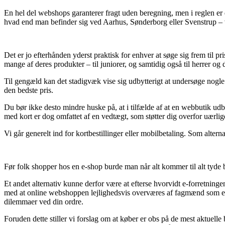
En hel del webshops garanterer fragt uden beregning, men i reglen er 
hvad end man befinder sig ved Aarhus, Sønderborg eller Svenstrup – vil 
Det er jo efterhånden yderst praktisk for enhver at søge sig frem til pri
mange af deres produkter – til juniorer, og samtidig også til herrer o
Til gengæld kan det stadigvæk vise sig udbytterigt at undersøge nogle 
den bedste pris.
Du bør ikke desto mindre huske på, at i tilfælde af at en webbutik udb
med kort er dog omfattet af en vedtægt, som støtter dig overfor uærlige
Vi går generelt ind for kortbestillinger eller mobilbetaling. Som alter
Før folk shopper hos en e-shop burde man når alt kommer til alt tyde bu
Et andet alternativ kunne derfor være at efterse hvorvidt e-forretninge
med at online webshoppen lejlighedsvis overværes af fagmænd som er 
dilemmaer ved din ordre.
Foruden dette stiller vi forslag om at køber er obs på de mest aktuell