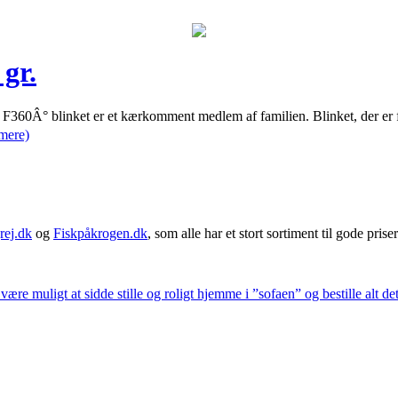
gr.
F360Â° blinket er et kærkomment medlem af familien. Blinket, der er fa
mere)
rej.dk
og
Fiskpåkrogen.dk
, som alle har et stort sortiment til gode priser
 være muligt at sidde stille og roligt hjemme i ”sofaen” og bestille alt de