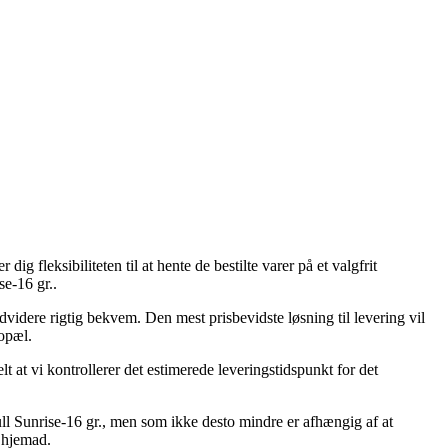
g fleksibiliteten til at hente de bestilte varer på et valgfrit
e-16 gr..
ndvidere rigtig bekvem. Den mest prisbevidste løsning til levering vil
bopæl.
t at vi kontrollerer det estimerede leveringstidspunkt for det
l Sunrise-16 gr., men som ikke desto mindre er afhængig af at
r hjemad.