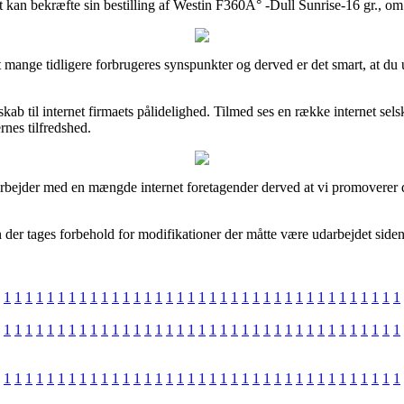
 kan bekræfte sin bestilling af Westin F360Â° -Dull Sunrise-16 gr., om 
et mange tidligere forbrugeres synspunkter og derved er det smart, at 
ndskab til internet firmaets pålidelighed. Tilmed ses en række internet s
rnes tilfredshed.
bejder med en mængde internet foretagender derved at vi promoverer der
n der tages forbehold for modifikationer der måtte være udarbejdet side
1
1
1
1
1
1
1
1
1
1
1
1
1
1
1
1
1
1
1
1
1
1
1
1
1
1
1
1
1
1
1
1
1
1
1
1
1
1
1
1
1
1
1
1
1
1
1
1
1
1
1
1
1
1
1
1
1
1
1
1
1
1
1
1
1
1
1
1
1
1
1
1
1
1
1
1
1
1
1
1
1
1
1
1
1
1
1
1
1
1
1
1
1
1
1
1
1
1
1
1
1
1
1
1
1
1
1
1
1
1
1