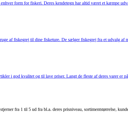
til enhver form for fiskeri. Deres kendetegn har altid været et kæmpe udv
e af fiskegrej til dine fisketure. De sælger fiskegrej fra et udvalg af mær
r i god kvalitet og til lave priser. Langt de fleste af deres varer er på
er fra 1 til 5 ud fra bl.a. deres prisniveau, sortimentstørrelse, kunde