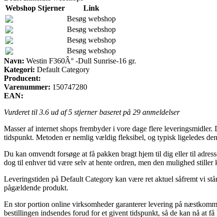
Webshop
Stjerner
Link
Besøg webshop
Besøg webshop
Besøg webshop
Besøg webshop
Navn:
Westin F360Â° -Dull Sunrise-16 gr.
Kategori:
Default Category
Producent:
Varenummer:
150747280
EAN:
Vurderet til
3.6
ud af 5 stjerner baseret på
29
anmeldelser
Masser af internet shops frembyder i vore dage flere leveringsmidler. De
tidspunkt. Metoden er nemlig vældig fleksibel, og typisk ligeledes de
Du kan omvendt forsøge at få pakken bragt hjem til dig eller til adress
dog til enhver tid være selv at hente ordren, men den mulighed stille
Leveringstiden på Default Category kan være ret aktuel såfremt vi står 
pågældende produkt.
En stor portion online virksomheder garanterer levering på næstkomm
bestillingen indsendes forud for et givent tidspunkt, så de kan nå at f