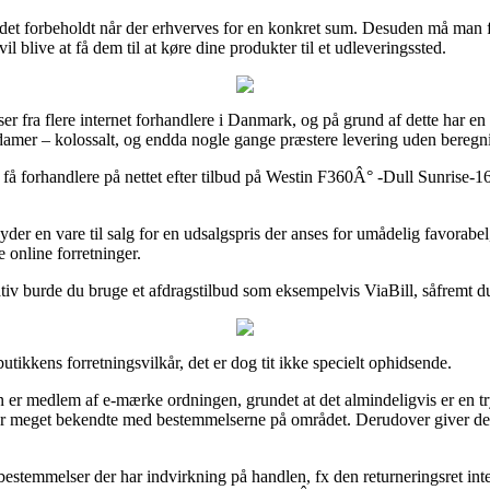
det forbeholdt når der erhverves for en konkret sum. Desuden må man fo
blive at få dem til at køre dine produkter til et udleveringssted.
ser fra flere internet forhandlere i Danmark, og på grund af dette har en h
g damer – kolossalt, og endda nogle gange præstere levering uden beregn
få forhandlere på nettet efter tilbud på Westin F360Â° -Dull Sunrise-16 
yder en vare til salg for en udsalgspris der anses for umådelig favorabe
 online forretninger.
nativ burde du bruge et afdragstilbud som eksempelvis ViaBill, såfremt du
tikkens forretningsvilkår, det er dog tit ikke specielt ophidsende.
n er medlem af e-mærke ordningen, grundet at det almindeligvis er en tryg
meget bekendte med bestemmelserne på området. Derudover giver det di
e bestemmelser der har indvirkning på handlen, fx den returneringsret in