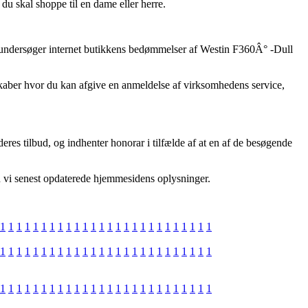
du skal shoppe til en dame eller herre.
du undersøger internet butikkens bedømmelser af Westin F360Â° -Dull
elskaber hvor du kan afgive en anmeldelse af virksomhedens service,
es tilbud, og indhenter honorar i tilfælde af at en af de besøgende
n vi senest opdaterede hjemmesidens oplysninger.
1
1
1
1
1
1
1
1
1
1
1
1
1
1
1
1
1
1
1
1
1
1
1
1
1
1
1
1
1
1
1
1
1
1
1
1
1
1
1
1
1
1
1
1
1
1
1
1
1
1
1
1
1
1
1
1
1
1
1
1
1
1
1
1
1
1
1
1
1
1
1
1
1
1
1
1
1
1