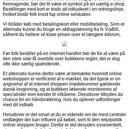
fremragende, bør det tit være et symbol på en uærlig e-shop.
Bestillinger med kort er trods alt inkluderet i en retningslinje,
hvilket bistår folk imod fup online selskaber.
Vi tilråder køb med betalingskort eller mobilbetaling. Som et
alternativ kunne du bruge en afdragsløsning fra fx ViaBill,
såfremt du hellere vil klare prisen over et længere tidsrum.
Før folk bestiller på en internet handler bør de for at være på
den sikre side få overblik over butikkens regler, det er dog
ofte ikke særlig spændende.
Et alternativ kunne derfor være at bemærke hvorvidt online
webshoppen er verificeret af e-mærket, da det typisk er en
angivelse af at internet shoppen imødekommer gældende
dansk lovgivning, og at butikken løbende monitoreres af
specialister som kender til vilkårene. Derudover tilbydes du
chance for en håndsrækning, hvis du oplever udfordringer
med dit indkøb.
Herudover er det smart at du er vidende om de mest centrale
vedtægter der kan influere på købet, som fx den returpolitik
online shoppen bruger. Derfor er det desuden essesentielt,