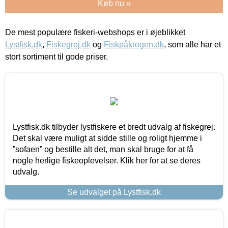
Køb nu »
De mest populære fiskeri-webshops er i øjeblikket
Lystfisk.dk
,
Fiskegrej.dk
og
Fiskpåkrogen.dk
, som alle har et
stort sortiment til gode priser.
Lystfisk.dk tilbyder lystfiskere et bredt udvalg af fiskegrej.
Det skal være muligt at sidde stille og roligt hjemme i
”sofaen” og bestille alt det, man skal bruge for at få
nogle herlige fiskeoplevelser. Klik her for at se deres
udvalg.
Se udvalget på Lystfisk.dk