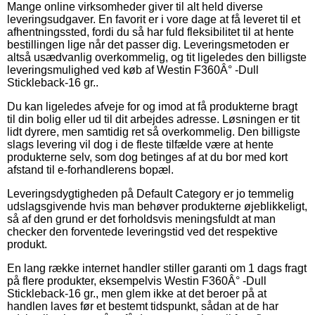
Mange online virksomheder giver til alt held diverse
leveringsudgaver. En favorit er i vore dage at få leveret til et
afhentningssted, fordi du så har fuld fleksibilitet til at hente
bestillingen lige når det passer dig. Leveringsmetoden er
altså usædvanlig overkommelig, og tit ligeledes den billigste
leveringsmulighed ved køb af Westin F360Â° -Dull
Stickleback-16 gr..
Du kan ligeledes afveje for og imod at få produkterne bragt
til din bolig eller ud til dit arbejdes adresse. Løsningen er tit
lidt dyrere, men samtidig ret så overkommelig. Den billigste
slags levering vil dog i de fleste tilfælde være at hente
produkterne selv, som dog betinges af at du bor med kort
afstand til e-forhandlerens bopæl.
Leveringsdygtigheden på Default Category er jo temmelig
udslagsgivende hvis man behøver produkterne øjeblikkeligt,
så af den grund er det forholdsvis meningsfuldt at man
checker den forventede leveringstid ved det respektive
produkt.
En lang række internet handler stiller garanti om 1 dags fragt
på flere produkter, eksempelvis Westin F360Â° -Dull
Stickleback-16 gr., men glem ikke at det beroer på at
handlen laves før et bestemt tidspunkt, sådan at de har