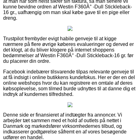
at man når som helst sikrer sin faktura, så man senere vil
kunne bevidne ordren af Westin F360Â° -Dull Stickleback-
16 gr., uafhængig om man skal købe gave til en pige eller
dreng.
Trustpilot frembyder evigt habile genveje til at kigge
nærmere på flere øvrige køberes evalueringer og derved er
det klogt, at du bliver klogere på internet shoppens
bedømmelser af Westin F360Â° -Dull Stickleback-16 gr. før
du placerer din ordre.
Facebook indebærer tilsvarende tilpas relevante genveje til
at få indsigt i online butikkens kundefokus. Her er der en del
online webshops hvor du kan registrere en omtale af deres
købsoplevelse, som tilmed burde udnyttes til at danne dig et
indtryk af kundernes tilfredshed.
Denne side er finansieret af indtægter fra annoncer. Vi
arbejder tæt sammen med et hold af outlets på nettet i
Danmark og markedsfører virksomhedernes tilbud, og
indkasserer godtgørelse såfremt en af vores besøgende
udfører en handel.