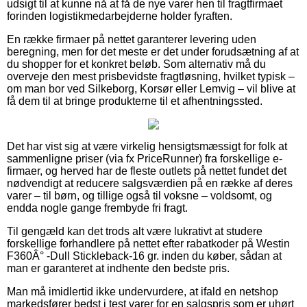
udsigt til at kunne nå at få de nye varer hen til fragtfirmaet
forinden logistikmedarbejderne holder fyraften.
En række firmaer på nettet garanterer levering uden
beregning, men for det meste er det under forudsætning af at
du shopper for et konkret beløb. Som alternativ må du
overveje den mest prisbevidste fragtløsning, hvilket typisk –
om man bor ved Silkeborg, Korsør eller Lemvig – vil blive at
få dem til at bringe produkterne til et afhentningssted.
Det har vist sig at være virkelig hensigtsmæssigt for folk at
sammenligne priser (via fx PriceRunner) fra forskellige e-
firmaer, og herved har de fleste outlets på nettet fundet det
nødvendigt at reducere salgsværdien på en række af deres
varer – til børn, og tillige også til voksne – voldsomt, og
endda nogle gange frembyde fri fragt.
Til gengæld kan det trods alt være lukrativt at studere
forskellige forhandlere på nettet efter rabatkoder på Westin
F360Â° -Dull Stickleback-16 gr. inden du køber, sådan at
man er garanteret at indhente den bedste pris.
Man må imidlertid ikke undervurdere, at ifald en netshop
markedsfører bedst i test varer for en salgspris som er uhørt