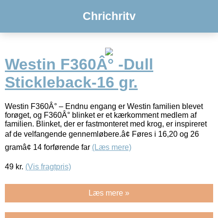
Chrichritv
Westin F360Â° -Dull
Stickleback-16 gr.
Westin F360Â° – Endnu engang er Westin familien blevet
forøget, og F360Â° blinket er et kærkomment medlem af
familien. Blinket, der er fastmonteret med krog, er inspireret
af de velfangende gennemløbere.â¢ Føres i 16,20 og 26
gramâ¢ 14 forførende far
(Læs mere)
49
kr.
(Vis fragtpris)
Læs mere »