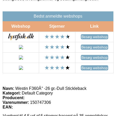
Bedst anmeldte webshops
Webshop
Stjerner
Link
Besøg webshop
Besøg webshop
Besøg webshop
Besøg webshop
Navn:
Westin F360Â° -26 gr.-Dull Stickleback
Kategori:
Default Category
Producent:
Varenummer:
150747306
EAN:
Vurderet til
4.5
ud af 5 stjerner baseret på
35
anmeldelser