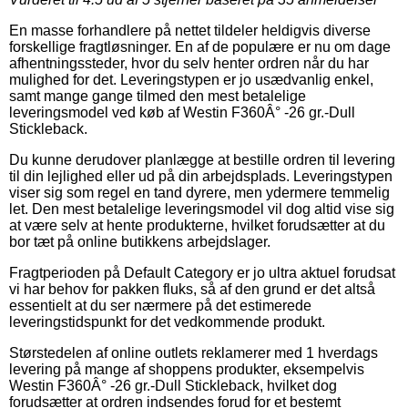
En masse forhandlere på nettet tildeler heldigvis diverse
forskellige fragtløsninger. En af de populære er nu om dage
afhentningssteder, hvor du selv henter ordren når du har
mulighed for det. Leveringstypen er jo usædvanlig enkel,
samt mange gange tilmed den mest betalelige
leveringsmodel ved køb af Westin F360Â° -26 gr.-Dull
Stickleback.
Du kunne derudover planlægge at bestille ordren til levering
til din lejlighed eller ud på din arbejdsplads. Leveringstypen
viser sig som regel en tand dyrere, men ydermere temmelig
let. Den mest betalelige leveringsmodel vil dog altid vise sig
at være selv at hente produkterne, hvilket forudsætter at du
bor tæt på online butikkens arbejdslager.
Fragtperioden på Default Category er jo ultra aktuel forudsat
vi har behov for pakken fluks, så af den grund er det altså
essentielt at du ser nærmere på det estimerede
leveringstidspunkt for det vedkommende produkt.
Størstedelen af online outlets reklamerer med 1 hverdags
levering på mange af shoppens produkter, eksempelvis
Westin F360Â° -26 gr.-Dull Stickleback, hvilket dog
forudsætter at ordren indsendes forud for et bestemt