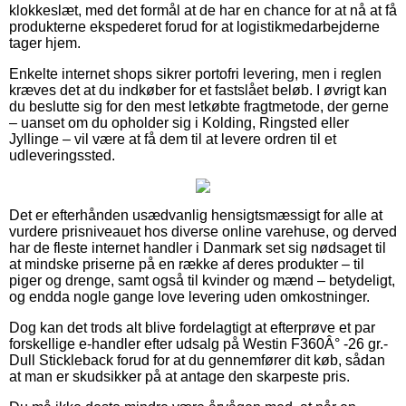
klokkeslæt, med det formål at de har en chance for at nå at få
produkterne ekspederet forud for at logistikmedarbejderne
tager hjem.
Enkelte internet shops sikrer portofri levering, men i reglen
kræves det at du indkøber for et fastslået beløb. I øvrigt kan
du beslutte sig for den mest letkøbte fragtmetode, der gerne
– uanset om du opholder sig i Kolding, Ringsted eller
Jyllinge – vil være at få dem til at levere ordren til et
udleveringssted.
Det er efterhånden usædvanlig hensigtsmæssigt for alle at
vurdere prisniveauet hos diverse online varehuse, og derved
har de fleste internet handler i Danmark set sig nødsaget til
at mindske priserne på en række af deres produkter – til
piger og drenge, samt også til kvinder og mænd – betydeligt,
og endda nogle gange love levering uden omkostninger.
Dog kan det trods alt blive fordelagtigt at efterprøve et par
forskellige e-handler efter udsalg på Westin F360Â° -26 gr.-
Dull Stickleback forud for at du gennemfører dit køb, sådan
at man er skudsikker på at antage den skarpeste pris.