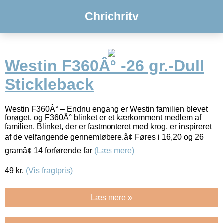
Chrichritv
Westin F360Â° -26 gr.-Dull
Stickleback
Westin F360Â° – Endnu engang er Westin familien blevet
forøget, og F360Â° blinket er et kærkomment medlem af
familien. Blinket, der er fastmonteret med krog, er inspireret
af de velfangende gennemløbere.â¢ Føres i 16,20 og 26
gramâ¢ 14 forførende far
(Læs mere)
49
kr.
(Vis fragtpris)
Læs mere »