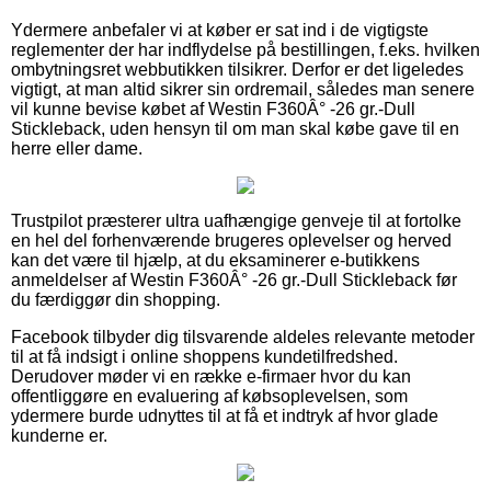
Ydermere anbefaler vi at køber er sat ind i de vigtigste
reglementer der har indflydelse på bestillingen, f.eks. hvilken
ombytningsret webbutikken tilsikrer. Derfor er det ligeledes
vigtigt, at man altid sikrer sin ordremail, således man senere
vil kunne bevise købet af Westin F360Â° -26 gr.-Dull
Stickleback, uden hensyn til om man skal købe gave til en
herre eller dame.
Trustpilot præsterer ultra uafhængige genveje til at fortolke
en hel del forhenværende brugeres oplevelser og herved
kan det være til hjælp, at du eksaminerer e-butikkens
anmeldelser af Westin F360Â° -26 gr.-Dull Stickleback før
du færdiggør din shopping.
Facebook tilbyder dig tilsvarende aldeles relevante metoder
til at få indsigt i online shoppens kundetilfredshed.
Derudover møder vi en række e-firmaer hvor du kan
offentliggøre en evaluering af købsoplevelsen, som
ydermere burde udnyttes til at få et indtryk af hvor glade
kunderne er.