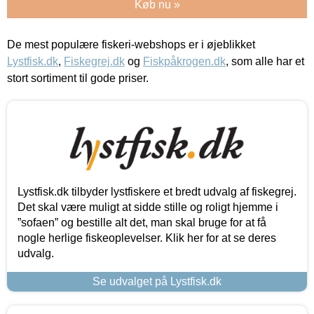
Køb nu »
De mest populære fiskeri-webshops er i øjeblikket
Lystfisk.dk
,
Fiskegrej.dk
og
Fiskpåkrogen.dk
, som alle har et
stort sortiment til gode priser.
Lystfisk.dk tilbyder lystfiskere et bredt udvalg af fiskegrej.
Det skal være muligt at sidde stille og roligt hjemme i
”sofaen” og bestille alt det, man skal bruge for at få
nogle herlige fiskeoplevelser. Klik her for at se deres
udvalg.
Se udvalget på Lystfisk.dk