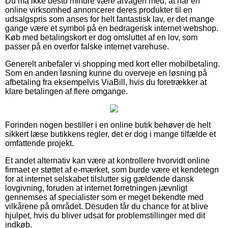
Du må ikke desto mindre være årvågen med, at når en
online virksomhed annoncerer deres produkter til en
udsalgspris som anses for helt fantastisk lav, er det mange
gange være et symbol på en bedragerisk internet webshop.
Køb med betalingskort er dog omsluttet af en lov, som
passer på en overfor falske internet varehuse.
Generelt anbefaler vi shopping med kort eller mobilbetaling.
Som en anden løsning kunne du overveje en løsning på
afbetaling fra eksempelvis ViaBill, hvis du foretrækker at
klare betalingen af flere omgange.
Forinden nogen bestiller i en online butik behøver de helt
sikkert læse butikkens regler, det er dog i mange tilfælde et
omfattende projekt.
Et andet alternativ kan være at kontrollere hvorvidt online
firmaet er støttet af e-mærket, som burde være et kendetegn
for at internet selskabet tilslutter sig gældende dansk
lovgivning, foruden at internet forretningen jævnligt
gennemses af specialister som er meget bekendte med
vilkårene på området. Desuden får du chance for at blive
hjulpet, hvis du bliver udsat for problemstillinger med dit
indkøb.