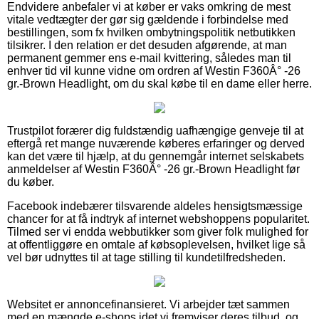
Endvidere anbefaler vi at køber er vaks omkring de mest
vitale vedtægter der gør sig gældende i forbindelse med
bestillingen, som fx hvilken ombytningspolitik netbutikken
tilsikrer. I den relation er det desuden afgørende, at man
permanent gemmer ens e-mail kvittering, således man til
enhver tid vil kunne vidne om ordren af Westin F360Â° -26
gr.-Brown Headlight, om du skal købe til en dame eller herre.
Trustpilot forærer dig fuldstændig uafhængige genveje til at
eftergå ret mange nuværende køberes erfaringer og derved
kan det være til hjælp, at du gennemgår internet selskabets
anmeldelser af Westin F360Â° -26 gr.-Brown Headlight før
du køber.
Facebook indebærer tilsvarende aldeles hensigtsmæssige
chancer for at få indtryk af internet webshoppens popularitet.
Tilmed ser vi endda webbutikker som giver folk mulighed for
at offentliggøre en omtale af købsoplevelsen, hvilket lige så
vel bør udnyttes til at tage stilling til kundetilfredsheden.
Websitet er annoncefinansieret. Vi arbejder tæt sammen
med en mængde e-shops idet vi fremviser deres tilbud, og