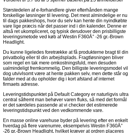
Størstedelen af e-forhandlere giver efterhånden mange
forskellige løsninger til levering. Det mest almindelige er nu
til dags pakkeshops, hvor du selv kan hente din nyindkøbte
vare lige præcis når det passer ind i din kalender. Denne er
altså ret ukompliceret, og typisk derudover den prisbilligste
leveringsmetode ved køb af Westin F360Â° -26 gr.-Brown
Headlight.
Du kunne ligeledes foretrække at få produkterne bragt til din
privatbolig eller til din arbejdsplads. Fragtløsningen bliver
som regel en tak mere omkostningsfuld, men desuden
ualmindeligt fremkommelig. Den billigste leveringsmodel vil
dog utvivlsomt være at hente pakken selv, men dette står og
falder med at du opholder dig i kort afstand af internet
firmaets adresse.
Leveringstidspunktet på Default Category er naturligvis ultra
central såfremt man behøver varen fluks, så med det formål
er det særdeles passende at vi checker det estimerede
leveringstidspunkt ved den vedkommende vare.
En masse online varehuse byder på levering efter en enkelt
hverdag på flere varenumre, eksempelvis Westin F360Â°
-26 gr.-Brown Headlight, hvilket kræver at ordren placeres