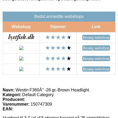
Bedst anmeldte webshops
Webshop
Stjerner
Link
Besøg webshop
Besøg webshop
Besøg webshop
Besøg webshop
Navn:
Westin F360Â° -26 gr.-Brown Headlight
Kategori:
Default Category
Producent:
Varenummer:
150747309
EAN:
Vurderet til
3.7
ud af 5 stjerner baseret på
25
anmeldelser