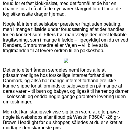
forud for et fast klokkeslæt, med det formål at de har en
chance for at nå at få de nye varer klargjort forud for at de
logistikansatte drager hjemad.
Nogle få internet selskaber præsterer fragt uden betaling,
men i mange tilfælde under forudsætning af at der handles
for en konkret sum. Ellers bør man vælge den mest letkøbte
fragtløsning, som i mange tilfælde – ligegyldigt om du er ved
Randers, Smørumnedre eller Vejen – vil blive at få
fragtmanden til at levere ordren til en pakkeshop.
Det er jo efterhånden særdeles nemt for os alle at
prissammenligne hos forskellige internet forhandlere i
Danmark, og altså har mange internet forhandlere ikke
kunne slippe for at formindske salgsværdien på mange af
deres varer – til børn og babyer, og ligeså til herrer og damer
– kolossalt, og endda nogle gange garantere levering uden
omkostninger.
Men det kan stadigvæk vise sig tiden værd at efterprøve
nogle få webshops efter tilbud på Westin F360Â° -26 gr.-
Brown Headlight før du shopper, således at du er sikret at
modtage den skarpeste pris.