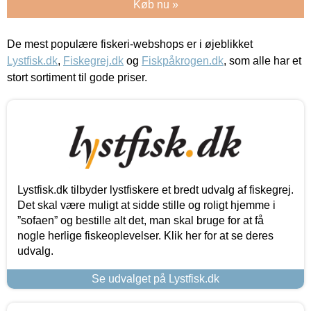
Køb nu »
De mest populære fiskeri-webshops er i øjeblikket
Lystfisk.dk
,
Fiskegrej.dk
og
Fiskpåkrogen.dk
, som alle har et
stort sortiment til gode priser.
Lystfisk.dk tilbyder lystfiskere et bredt udvalg af fiskegrej.
Det skal være muligt at sidde stille og roligt hjemme i
”sofaen” og bestille alt det, man skal bruge for at få
nogle herlige fiskeoplevelser. Klik her for at se deres
udvalg.
Se udvalget på Lystfisk.dk