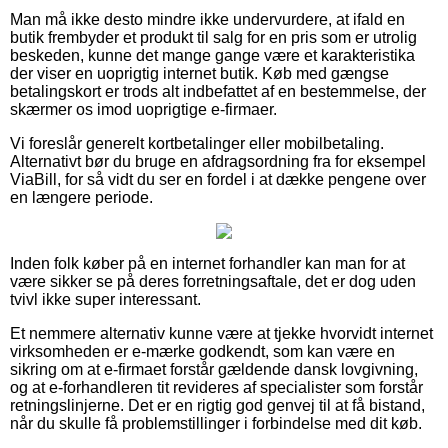
Man må ikke desto mindre ikke undervurdere, at ifald en
butik frembyder et produkt til salg for en pris som er utrolig
beskeden, kunne det mange gange være et karakteristika
der viser en uoprigtig internet butik. Køb med gængse
betalingskort er trods alt indbefattet af en bestemmelse, der
skærmer os imod uoprigtige e-firmaer.
Vi foreslår generelt kortbetalinger eller mobilbetaling.
Alternativt bør du bruge en afdragsordning fra for eksempel
ViaBill, for så vidt du ser en fordel i at dække pengene over
en længere periode.
Inden folk køber på en internet forhandler kan man for at
være sikker se på deres forretningsaftale, det er dog uden
tvivl ikke super interessant.
Et nemmere alternativ kunne være at tjekke hvorvidt internet
virksomheden er e-mærke godkendt, som kan være en
sikring om at e-firmaet forstår gældende dansk lovgivning,
og at e-forhandleren tit revideres af specialister som forstår
retningslinjerne. Det er en rigtig god genvej til at få bistand,
når du skulle få problemstillinger i forbindelse med dit køb.