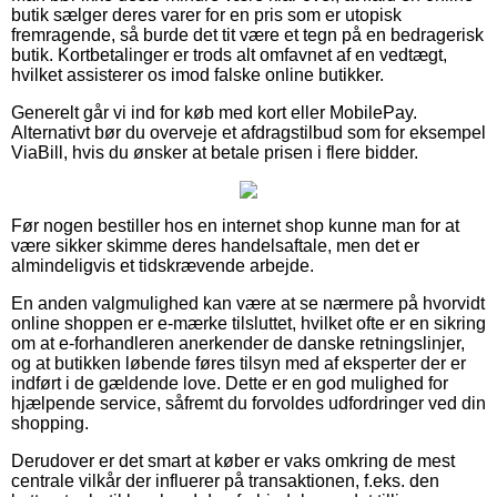
butik sælger deres varer for en pris som er utopisk
fremragende, så burde det tit være et tegn på en bedragerisk
butik. Kortbetalinger er trods alt omfavnet af en vedtægt,
hvilket assisterer os imod falske online butikker.
Generelt går vi ind for køb med kort eller MobilePay.
Alternativt bør du overveje et afdragstilbud som for eksempel
ViaBill, hvis du ønsker at betale prisen i flere bidder.
Før nogen bestiller hos en internet shop kunne man for at
være sikker skimme deres handelsaftale, men det er
almindeligvis et tidskrævende arbejde.
En anden valgmulighed kan være at se nærmere på hvorvidt
online shoppen er e-mærke tilsluttet, hvilket ofte er en sikring
om at e-forhandleren anerkender de danske retningslinjer,
og at butikken løbende føres tilsyn med af eksperter der er
indført i de gældende love. Dette er en god mulighed for
hjælpende service, såfremt du forvoldes udfordringer ved din
shopping.
Derudover er det smart at køber er vaks omkring de mest
centrale vilkår der influerer på transaktionen, f.eks. den