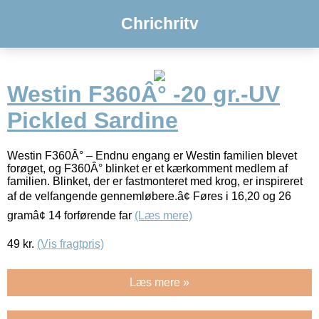
Chrichritv
Westin F360Â° -20 gr.-UV
Pickled Sardine
Westin F360Â° – Endnu engang er Westin familien blevet
forøget, og F360Â° blinket er et kærkomment medlem af
familien. Blinket, der er fastmonteret med krog, er inspireret
af de velfangende gennemløbere.â¢ Føres i 16,20 og 26
gramâ¢ 14 forførende far
(Læs mere)
49
kr.
(Vis fragtpris)
Læs mere »