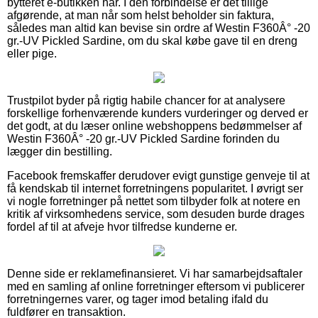
bytteret e-butikken har. I den forbindelse er det tillige
afgørende, at man når som helst beholder sin faktura,
således man altid kan bevise sin ordre af Westin F360Â° -20
gr.-UV Pickled Sardine, om du skal købe gave til en dreng
eller pige.
Trustpilot byder på rigtig habile chancer for at analysere
forskellige forhenværende kunders vurderinger og derved er
det godt, at du læser online webshoppens bedømmelser af
Westin F360Â° -20 gr.-UV Pickled Sardine forinden du
lægger din bestilling.
Facebook fremskaffer derudover evigt gunstige genveje til at
få kendskab til internet forretningens popularitet. I øvrigt ser
vi nogle forretninger på nettet som tilbyder folk at notere en
kritik af virksomhedens service, som desuden burde drages
fordel af til at afveje hvor tilfredse kunderne er.
Denne side er reklamefinansieret. Vi har samarbejdsaftaler
med en samling af online forretninger eftersom vi publicerer
forretningernes varer, og tager imod betaling ifald du
fuldfører en transaktion.