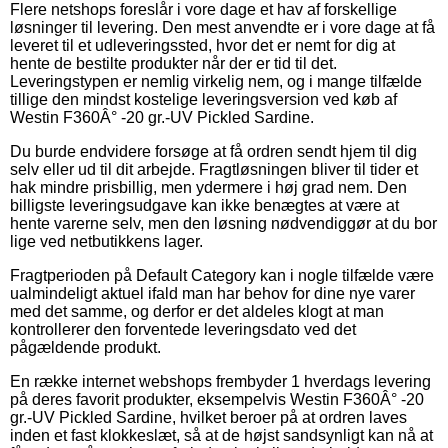
Flere netshops foreslår i vore dage et hav af forskellige
løsninger til levering. Den mest anvendte er i vore dage at få
leveret til et udleveringssted, hvor det er nemt for dig at
hente de bestilte produkter når der er tid til det.
Leveringstypen er nemlig virkelig nem, og i mange tilfælde
tillige den mindst kostelige leveringsversion ved køb af
Westin F360Â° -20 gr.-UV Pickled Sardine.
Du burde endvidere forsøge at få ordren sendt hjem til dig
selv eller ud til dit arbejde. Fragtløsningen bliver til tider et
hak mindre prisbillig, men ydermere i høj grad nem. Den
billigste leveringsudgave kan ikke benægtes at være at
hente varerne selv, men den løsning nødvendiggør at du bor
lige ved netbutikkens lager.
Fragtperioden på Default Category kan i nogle tilfælde være
ualmindeligt aktuel ifald man har behov for dine nye varer
med det samme, og derfor er det aldeles klogt at man
kontrollerer den forventede leveringsdato ved det
pågældende produkt.
En række internet webshops frembyder 1 hverdags levering
på deres favorit produkter, eksempelvis Westin F360Â° -20
gr.-UV Pickled Sardine, hvilket beroer på at ordren laves
inden et fast klokkeslæt, så at de højst sandsynligt kan nå at