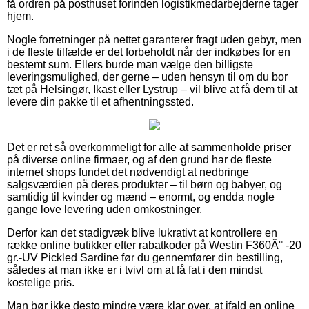
få ordren på posthuset forinden logistikmedarbejderne tager
hjem.
Nogle forretninger på nettet garanterer fragt uden gebyr, men
i de fleste tilfælde er det forbeholdt når der indkøbes for en
bestemt sum. Ellers burde man vælge den billigste
leveringsmulighed, der gerne – uden hensyn til om du bor
tæt på Helsingør, Ikast eller Lystrup – vil blive at få dem til at
levere din pakke til et afhentningssted.
Det er ret så overkommeligt for alle at sammenholde priser
på diverse online firmaer, og af den grund har de fleste
internet shops fundet det nødvendigt at nedbringe
salgsværdien på deres produkter – til børn og babyer, og
samtidig til kvinder og mænd – enormt, og endda nogle
gange love levering uden omkostninger.
Derfor kan det stadigvæk blive lukrativt at kontrollere en
række online butikker efter rabatkoder på Westin F360Â° -20
gr.-UV Pickled Sardine før du gennemfører din bestilling,
således at man ikke er i tvivl om at få fat i den mindst
kostelige pris.
Man bør ikke desto mindre være klar over, at ifald en online