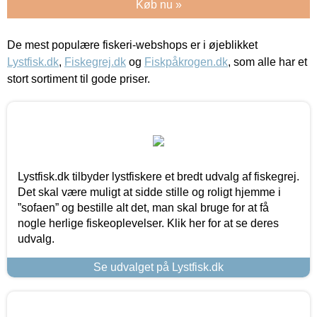
Køb nu »
De mest populære fiskeri-webshops er i øjeblikket
Lystfisk.dk
,
Fiskegrej.dk
og
Fiskpåkrogen.dk
, som alle har et
stort sortiment til gode priser.
Lystfisk.dk tilbyder lystfiskere et bredt udvalg af fiskegrej.
Det skal være muligt at sidde stille og roligt hjemme i
”sofaen” og bestille alt det, man skal bruge for at få
nogle herlige fiskeoplevelser. Klik her for at se deres
udvalg.
Se udvalget på Lystfisk.dk