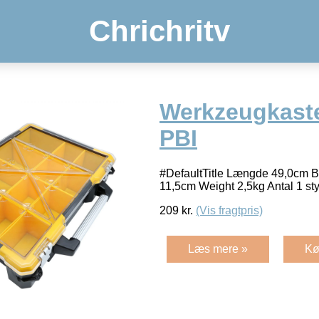
Chrichritv
Werkzeugkast
PBI
#DefaultTitle Længde 49,0cm 
11,5cm Weight 2,5kg Antal 1 s
209
kr.
(Vis fragtpris)
Læs mere »
Kø