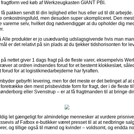
ste fragtform ved køb af Werkzeugkasten GIANT PBI.
få pakken sendt til din lejlighed eller hus eller ud til dit arbejd
 omkostningsfuld, men desuden super ukompliceret. Den mest be
te varerne selv, hvilket dog nødvendiggør at du opholder dig med 
r.
 Alle produkter er jo usædvanlig udslagsgivende hvis man man
l er det relativt på sin plads at du tjekker tidshorisonten for le
å nettet giver 1 dags fragt på de fleste varer, eksempelvis W
ræver at ordren indsendes forud for et bestemt klokkeslæt, såle
 forud for at logistikmedarbejderne har fyraften.
byder gebyrfri levering, men for det meste er det betinget af at
retrække den mest prisbevidste form for fragt, der i de fleste 
ønderborg eller Svenstrup – er at få fragtmanden til at bringe din
dig let gængeligt for almindelige mennesker at vurdere prisnivea
assevis af Fatbox e-butikker været presset til at at nedbringe s
iorer, og tillige også til mænd og kvinder – voldsomt, og endda n