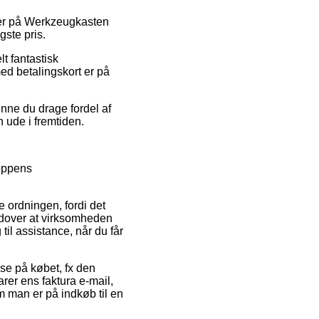
oder på Werkzeugkasten
gste pris.
lt fantastisk
ed betalingskort er på
unne du drage fordel af
n ude i fremtiden.
hoppens
 ordningen, fordi det
 udover at virksomheden
il assistance, når du får
lse på købet, fx den
varer ens faktura e-mail,
 man er på indkøb til en