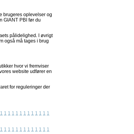
de brugeres oplevelser og
ten GIANT PBI før du
ets pålidelighed. I øvrigt
som også må tages i brug
tikker hvor vi fremviser
 vores website udfører en
ret for reguleringer der
1
1
1
1
1
1
1
1
1
1
1
1
1
1
1
1
1
1
1
1
1
1
1
1
1
1