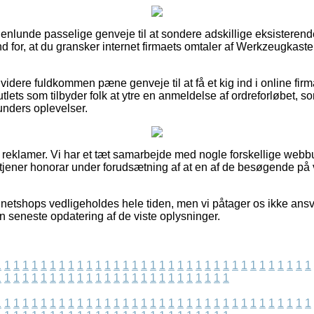
ogenlunde passelige genveje til at sondere adskillige eksisteren
ind for, at du gransker internet firmaets omtaler af Werkzeugkas
ere fuldkommen pæne genveje til at få et kig ind i online firma
utlets som tilbyder folk at ytre en anmeldelse af ordreforløbet, 
 kunders oplevelser.
f reklamer. Vi har et tæt samarbejde med nogle forskellige webbu
 tjener honorar under forudsætning af at en af de besøgende på
netshops vedligeholdes hele tiden, men vi påtager os ikke ansva
n seneste opdatering af de viste oplysninger.
1
1
1
1
1
1
1
1
1
1
1
1
1
1
1
1
1
1
1
1
1
1
1
1
1
1
1
1
1
1
1
1
1
1
1
1
1
1
1
1
1
1
1
1
1
1
1
1
1
1
1
1
1
1
1
1
1
1
1
1
1
1
1
1
1
1
1
1
1
1
1
1
1
1
1
1
1
1
1
1
1
1
1
1
1
1
1
1
1
1
1
1
1
1
1
1