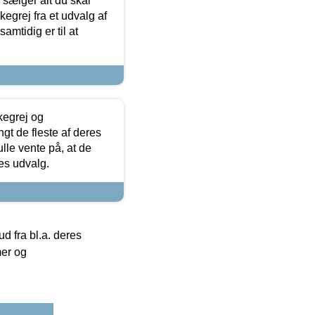
sælger alt du skal
skegrej fra et udvalg af
samtidig er til at
kegrej og
angt de fleste af deres
ulle vente på, at de
res udvalg.
 fra bl.a. deres
mer og