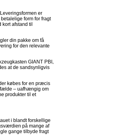
e. Leveringsformen er
talelige form for fragt
kort afstand til
gler din pakke om få
vering for den relevante
erkzeugkasten GIANT PBI,
des at de sandsynligvis
 der købes for en præcis
tilfælde – uafhængig om
e produkter til et
uet i blandt forskellige
algsværdien på mange af
ogle gange tilbyde fragt