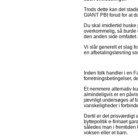
Trods dette kan det stad
GIANT PBI forud for at du 
Du skal imidlertid huske p
overkommelig, så burde d
den anden side omfattet a
Vi slår generelt et slag 
en afbetalingsløsning som
Inden folk handler i en
forretningsbetingelser, d
Et nemmere alternativ k
almindeligvis er en påvi
jævnligt undersøges af f
vanskeligheder i forbind
Dertil er det prisværdigt
byttepolitik e-firmaet gar
således man i fremtiden 
voksen eller et barn.