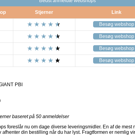
Bedst anmeldte webshops
op
Stjerner
Link
Besøg webshop
Besøg webshop
Besøg webshop
Besøg webshop
GIANT PBI
0
jerner baseret på
50
anmeldelser
s foreslår nu om dage diverse leveringsmidler. En af de mest
afhenter din bestilling når du har lyst. Fragtformen er nemlig vir