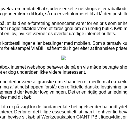
igvæk være rentabelt at studere enkelte netshops efter rabatk
gennemfører dit køb, så du er velinformeret til at få den prisbilli
å, at ifald en e-forretning annoncerer varer for en pris som er he
et i nogle tilfælde være et faresignal om en uærlig butik. Køb m
f en lov, hvilket værner os overfor uærlige internet outlets.
for kortbestillinger eller betalinger med mobilen. Som alternativ k
 for eksempel ViaBill, såfremt du higer efter at finansiere prise
 Fatbox internet webshop behøver de på en vis måde betragte s
et er dog undertiden ikke videre interessant.
unne derfor være at granske om e-handlen er medlem af e-mærke
sning af at netshoppen forstår den officielle danske lovgivning,
agmænd der kender lovgivningen. Det er en rigtig god anledning t
else med dit køb.
 at du er på vagt for de fundamentale betingelser der har indflyde
anterer. Derfor er det tillige essesentielt, at man til enhver tid be
kan bevise sit køb af Werkzeugkasten GIANT PBI, ligegyldigt om