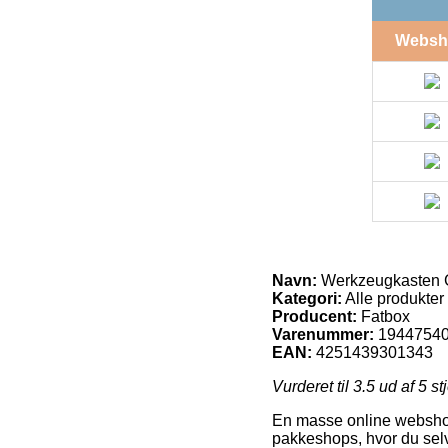
Websh
Navn:
Werkzeugkasten 
Kategori:
Alle produkter
Producent:
Fatbox
Varenummer:
1944754
EAN:
4251439301343
Vurderet til
3.5
ud af 5 st
En masse online webshop
pakkeshops, hvor du selv 