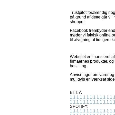
Trustpilot forærer dig n
på grund af dette går vi 
shopper.
Facebook frembyder endvid
møder vi faktisk online o
til afvejning af tidligere
Websitet er finansieret a
firmaernes produkter, og
bestilling.
Anvisninger om varer og 
muligvis er iværksat side
BITLY:
1
1
1
1
1
1
1
1
1
1
1
1
1
1
1
1
1
1
1
1
1
1
1
1
1
1
SPOTIFY:
1
1
1
1
1
1
1
1
1
1
1
1
1