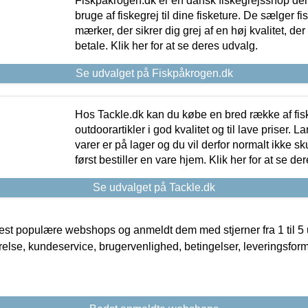
Fiskpåkrogen.dk er en dansk fiskegrejsshop der 
bruge af fiskegrej til dine fisketure. De sælger fi
mærker, der sikrer dig grej af en høj kvalitet, der 
betale. Klik her for at se deres udvalg.
Se udvalget på Fiskpåkrogen.dk
Hos Tackle.dk kan du købe en bred række af fis
outdoorartikler i god kvalitet og til lave priser. L
varer er på lager og du vil derfor normalt ikke sk
først bestiller en vare hjem. Klik her for at se de
Se udvalget på Tackle.dk
t populære webshops og anmeldt dem med stjerner fra 1 til 5 ud
rrelse, kundeservice, brugervenlighed, betingelser, leveringsfor