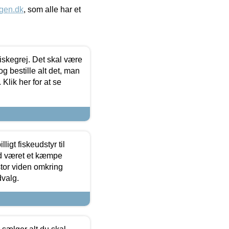
gen.dk
, som alle har et
 fiskegrej. Det skal være
og bestille alt det, man
 Klik her for at se
ligt fiskeudstyr til
tid været et kæmpe
stor viden omkring
dvalg.