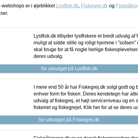
-webshops er i øjeblikket
Lystfisk.dk
,
Fiskegrej.dk
og
Fiskpåkro
iser.
Lystfisk.dk tilbyder lystfiskere et bredt udvalg af
muligt at sidde stille og roligt hjemme i ”sofaen” 
skal bruge for at få nogle herlige fiskeoplevelser.
deres udvalg.
Se udvalget på Lystfisk.dk
I mere end 50 år har Fiskegrej.dk solgt godt og bil
enhver form for fiskeri. Deres kendetegn har al
udvalg af fiskegrej, et højt serviceniveau og en 
fiskeriet og fiskegrejet. Klik her for at se deres u
Se udvalget på Fiskegrej.dk