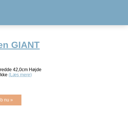
en GIANT
Bredde 42,0cm Højde
tykke
(Læs mere)
b nu »