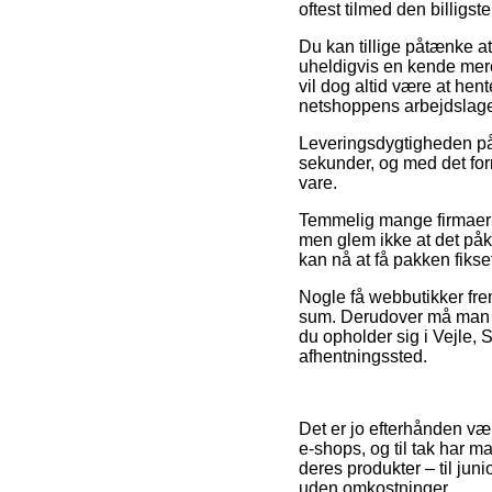
oftest tilmed den billig
Du kan tillige påtænke at 
uheldigvis en kende mere
vil dog altid være at hen
netshoppens arbejdslage
Leveringsdygtigheden på
sekunder, og med det formå
vare.
Temmelig mange firmaer p
men glem ikke at det påk
kan nå at få pakken fikset
Nogle få webbutikker frem
sum. Derudover må man fo
du opholder sig i Vejle, S
afhentningssted.
Det er jo efterhånden væl
e-shops, og til tak har m
deres produkter – til jun
uden omkostninger.