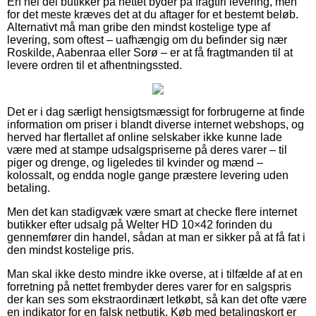
En hel del butikker på nettet byder på fragtfri levering, men
for det meste kræves det at du aftager for et bestemt beløb.
Alternativt må man gribe den mindst kostelige type af
levering, som oftest – uafhængig om du befinder sig nær
Roskilde, Aabenraa eller Sorø – er at få fragtmanden til at
levere ordren til et afhentningssted.
Det er i dag særligt hensigtsmæssigt for forbrugerne at finde
information om priser i blandt diverse internet webshops, og
herved har flertallet af online selskaber ikke kunne lade
være med at stampe udsalgspriserne på deres varer – til
piger og drenge, og ligeledes til kvinder og mænd –
kolossalt, og endda nogle gange præstere levering uden
betaling.
Men det kan stadigvæk være smart at checke flere internet
butikker efter udsalg på Welter HD 10×42 forinden du
gennemfører din handel, sådan at man er sikker på at få fat i
den mindst kostelige pris.
Man skal ikke desto mindre ikke overse, at i tilfælde af at en
forretning på nettet frembyder deres varer for en salgspris
der kan ses som ekstraordinært letkøbt, så kan det ofte være
en indikator for en falsk netbutik. Køb med betalingskort er