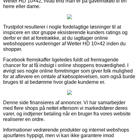
Welter HD 10×42, hvad end man er på gaveindkøb til en
herre eller dame.
Trustpilot resulterer i nogle fordelagtige løsninger til at
inspicere en stor gruppe eksisterende kunders ratings og
derfor er det at foretrække, at du iagttager online
webshoppens vurderinger af Welter HD 10×42 inden du
shopper.
Facebook fremskaffer ligeledes fuldt ud fremragende
chancer for at få indsigt i online shoppens troværdighed. I
øvrigt ses nogle online forretninger som giver folk mulighed
for at aflevere en omtale af købsoplevelsen, som også burde
bruges til at bedømme hvor glade kunderne er.
Denne side finansieres af annoncer. Vi har samarbejder
med flere shops på nettet eftersom vi markedsfører deres
varer, og indtjener betaling når en bruger fra vores website
realiserer en ordre.
Informationer vedrørende produkter og internet webshops
ajourføres hyppigt, men vi kan ikke garantere imod