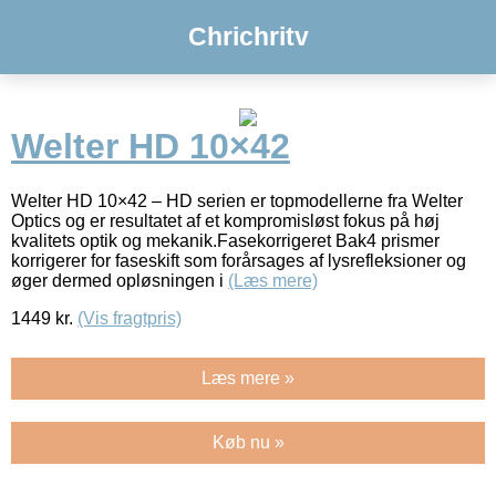
Chrichritv
Welter HD 10×42
Welter HD 10×42 – HD serien er topmodellerne fra Welter
Optics og er resultatet af et kompromisløst fokus på høj
kvalitets optik og mekanik.Fasekorrigeret Bak4 prismer
korrigerer for faseskift som forårsages af lysrefleksioner og
øger dermed opløsningen i
(Læs mere)
1449
kr.
(Vis fragtpris)
Læs mere »
Køb nu »