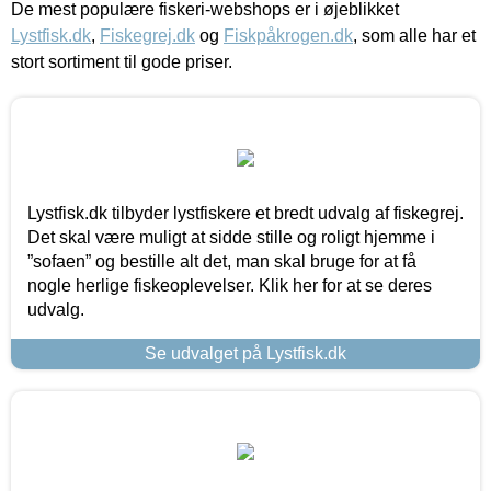
De mest populære fiskeri-webshops er i øjeblikket
Lystfisk.dk
,
Fiskegrej.dk
og
Fiskpåkrogen.dk
, som alle har et
stort sortiment til gode priser.
Lystfisk.dk tilbyder lystfiskere et bredt udvalg af fiskegrej.
Det skal være muligt at sidde stille og roligt hjemme i
”sofaen” og bestille alt det, man skal bruge for at få
nogle herlige fiskeoplevelser. Klik her for at se deres
udvalg.
Se udvalget på Lystfisk.dk