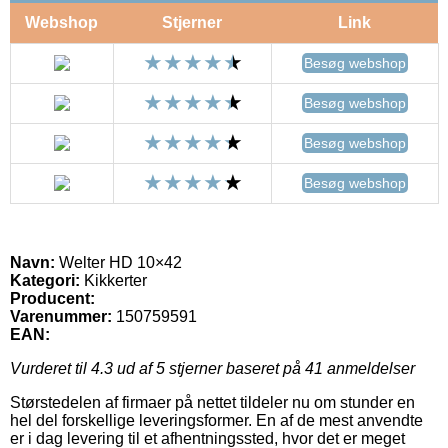
Webshop
Stjerner
Link
Besøg webshop
Besøg webshop
Besøg webshop
Besøg webshop
Navn:
Welter HD 10×42
Kategori:
Kikkerter
Producent:
Varenummer:
150759591
EAN:
Vurderet til
4.3
ud af 5 stjerner baseret på
41
anmeldelser
Størstedelen af firmaer på nettet tildeler nu om stunder en
hel del forskellige leveringsformer. En af de mest anvendte
er i dag levering til et afhentningssted, hvor det er meget