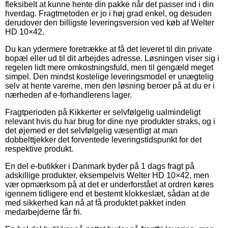
fleksibelt at kunne hente din pakke når det passer ind i din
hverdag. Fragtmetoden er jo i høj grad enkel, og desuden
derudover den billigste leveringsversion ved køb af Welter
HD 10×42.
Du kan ydermere foretrække at få det leveret til din private
bopæl eller ud til dit arbejdes adresse. Løsningen viser sig i
regelen lidt mere omkostningsfuld, men til gengæld meget
simpel. Den mindst kostelige leveringsmodel er unægtelig
selv at hente varerne, men den løsning beroer på at du er i
nærheden af e-forhandlerens lager.
Fragtperioden på Kikkerter er selvfølgelig ualmindeligt
relevant hvis du har brug for dine nye produkter straks, og i
det øjemed er det selvfølgelig væsentligt at man
dobbelttjekker det forventede leveringstidspunkt for det
respektive produkt.
En del e-butikker i Danmark byder på 1 dags fragt på
adskillige produkter, eksempelvis Welter HD 10×42, men
vær opmærksom på at det er underforstået at ordren køres
igennem tidligere end et bestemt klokkeslæt, sådan at de
med sikkerhed kan nå at få produktet pakket inden
medarbejderne får fri.