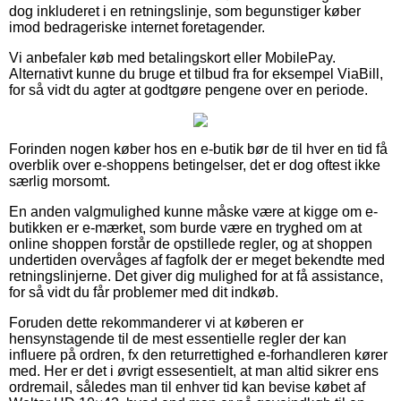
dog inkluderet i en retningslinje, som begunstiger køber
imod bedrageriske internet foretagender.
Vi anbefaler køb med betalingskort eller MobilePay.
Alternativt kunne du bruge et tilbud fra for eksempel ViaBill,
for så vidt du agter at godtgøre pengene over en periode.
Forinden nogen køber hos en e-butik bør de til hver en tid få
overblik over e-shoppens betingelser, det er dog oftest ikke
særlig morsomt.
En anden valgmulighed kunne måske være at kigge om e-
butikken er e-mærket, som burde være en tryghed om at
online shoppen forstår de opstillede regler, og at shoppen
undertiden overvåges af fagfolk der er meget bekendte med
retningslinjerne. Det giver dig mulighed for at få assistance,
for så vidt du får problemer med dit indkøb.
Foruden dette rekommanderer vi at køberen er
hensynstagende til de mest essentielle regler der kan
influere på ordren, fx den returrettighed e-forhandleren kører
med. Her er det i øvrigt essesentielt, at man altid sikrer ens
ordremail, således man til enhver tid kan bevise købet af