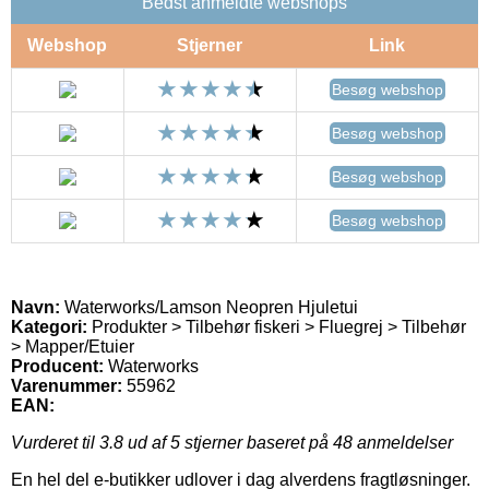
Bedst anmeldte webshops
Webshop
Stjerner
Link
Besøg webshop
Besøg webshop
Besøg webshop
Besøg webshop
Navn:
Waterworks/Lamson Neopren Hjuletui
Kategori:
Produkter > Tilbehør fiskeri > Fluegrej > Tilbehør
> Mapper/Etuier
Producent:
Waterworks
Varenummer:
55962
EAN:
Vurderet til
3.8
ud af 5 stjerner baseret på
48
anmeldelser
En hel del e-butikker udlover i dag alverdens fragtløsninger.