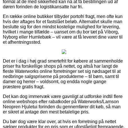
formål at de med sikkerhed kan nå at få bestillingen ud af
døren forinden de logistikansatte har fri.
En række online butikker tilbyder portofri fragt, men ofte kun
hvis der aftages for et fastslået beløb. Alternativt skulle man
beslutte sig for den mindst kostelige mulighed for levering,
hvilket i mange tilfælde – uanset om du bor tæt på Viborg,
Nyborg eller Humlebæk – vil være at få leveret dine varer til
et afhentningssted.
Det er i dag i høj grad smertefrit for købere at sammenholde
priser fra forskellige shops på nettet, og altså har langt de
fleste Waterworks online forretninger set sig nødsaget til at
nedbringe salgspriserne på produkterne – til børn, samt til
damer og herrer – voldsomt, og endda nogle gange
præstere gratis fragt.
Det kan dog immervæk være gavnligt at udforske indtil flere
online webshops efter rabatkoder på Waterworks/Lamson
Neopren Hjuletui forinden du gennemfører dit køb, så man
er sikret at antage den mest betalelige pris.
Du bør dog være klar over, at hvis en forretning på nettet
sælger produkter for en pris som er uforståeligt fremragende,