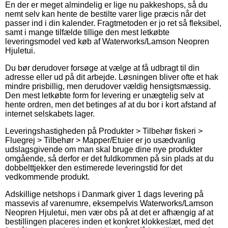
En der er meget almindelig er lige nu pakkeshops, så du
nemt selv kan hente de bestilte varer lige præcis når det
passer ind i din kalender. Fragtmetoden er jo ret så fleksibel,
samt i mange tilfælde tillige den mest letkøbte
leveringsmodel ved køb af Waterworks/Lamson Neopren
Hjuletui.
Du bør derudover forsøge at vælge at få udbragt til din
adresse eller ud på dit arbejde. Løsningen bliver ofte et hak
mindre prisbillig, men derudover vældig hensigtsmæssig.
Den mest letkøbte form for levering er unægtelig selv at
hente ordren, men det betinges af at du bor i kort afstand af
internet selskabets lager.
Leveringshastigheden på Produkter > Tilbehør fiskeri >
Fluegrej > Tilbehør > Mapper/Etuier er jo usædvanlig
udslagsgivende om man skal bruge dine nye produkter
omgående, så derfor er det fuldkommen på sin plads at du
dobbelttjekker den estimerede leveringstid for det
vedkommende produkt.
Adskillige netshops i Danmark giver 1 dags levering på
massevis af varenumre, eksempelvis Waterworks/Lamson
Neopren Hjuletui, men vær obs på at det er afhængig af at
bestillingen placeres inden et konkret klokkeslæt, med det