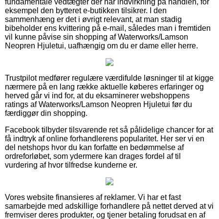
fundamentale vedtægter der har indvirkning på handlen, for
eksempel den bytteret e-butikken tilsikrer. I den
sammenhæng er det i øvrigt relevant, at man stadig
bibeholder ens kvittering på e-mail, således man i fremtiden
vil kunne påvise sin shopping af Waterworks/Lamson
Neopren Hjuletui, uafhængig om du er dame eller herre.
Trustpilot medfører regulære værdifulde løsninger til at kigge
nærmere på en lang række aktuelle køberes erfaringer og
herved går vi ind for, at du eksaminerer webshoppens
ratings af Waterworks/Lamson Neopren Hjuletui før du
færdiggør din shopping.
Facebook tilbyder tilsvarende ret så pålidelige chancer for at
få indtryk af online forhandlerens popularitet. Her ser vi en
del netshops hvor du kan forfatte en bedømmelse af
ordreforløbet, som ydermere kan drages fordel af til
vurdering af hvor tilfredse kunderne er.
Vores website finansieres af reklamer. Vi har et fast
samarbejde med adskillige forhandlere på nettet derved at vi
fremviser deres produkter, og tjener betaling forudsat en af