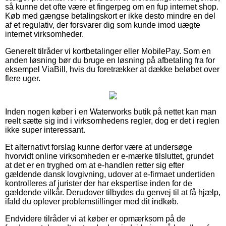
så kunne det ofte være et fingerpeg om en fup internet shop.
Køb med gængse betalingskort er ikke desto mindre en del
af et regulativ, der forsvarer dig som kunde imod uægte
internet virksomheder.
Generelt tilråder vi kortbetalinger eller MobilePay. Som en
anden løsning bør du bruge en løsning på afbetaling fra for
eksempel ViaBill, hvis du foretrækker at dække beløbet over
flere uger.
Inden nogen køber i en Waterworks butik på nettet kan man
reelt sætte sig ind i virksomhedens regler, dog er det i reglen
ikke super interessant.
Et alternativt forslag kunne derfor være at undersøge
hvorvidt online virksomheden er e-mærke tilsluttet, grundet
at det er en tryghed om at e-handlen retter sig efter
gældende dansk lovgivning, udover at e-firmaet undertiden
kontrolleres af jurister der har ekspertise inden for de
gældende vilkår. Derudover tilbydes du genvej til at få hjælp,
ifald du oplever problemstillinger med dit indkøb.
Endvidere tilråder vi at køber er opmærksom på de