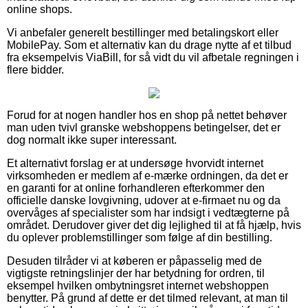
online shops.
Vi anbefaler generelt bestillinger med betalingskort eller
MobilePay. Som et alternativ kan du drage nytte af et tilbud
fra eksempelvis ViaBill, for så vidt du vil afbetale regningen i
flere bidder.
Forud for at nogen handler hos en shop på nettet behøver
man uden tvivl granske webshoppens betingelser, det er
dog normalt ikke super interessant.
Et alternativt forslag er at undersøge hvorvidt internet
virksomheden er medlem af e-mærke ordningen, da det er
en garanti for at online forhandleren efterkommer den
officielle danske lovgivning, udover at e-firmaet nu og da
overvåges af specialister som har indsigt i vedtægterne på
området. Derudover giver det dig lejlighed til at få hjælp, hvis
du oplever problemstillinger som følge af din bestilling.
Desuden tilråder vi at køberen er påpasselig med de
vigtigste retningslinjer der har betydning for ordren, til
eksempel hvilken ombytningsret internet webshoppen
benytter. På grund af dette er det tilmed relevant, at man til