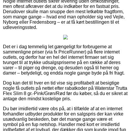
Nogle internet outlets sikrer levering uden omkostninger,
men oftest afkræver det at du indkøber for en fastsat pris.
Derudover skulle man snuppe den mest letkøbte fragtform,
som mange gange – hvad end man opholder sig ved Vejle,
Nyborg eller Fredensborg – er at få kørt bestillingen til et
udleveringssted.
Det er i dag temmelig let gængeligt for forbrugerne at
sammenligne priser (via fx PriceRunner) på flere internet
outlets, og derfor har en hel del internet firmaer set sig
tvunget til at trykke udsalgspriserne på en række af deres
varer – til piger og drenge, og desuden også til herrer og
damer – betydeligt, og endda nogle gange byde på fri fragt.
Dog kan det til hver en tid vise sig profitabelt at besigtige
nogle få outlets på nettet efter rabatkoder på Waterstar Trutta
Flex Slim 8 gr.-Pink/Grøn/Rød før du køber, så du er sikret at
antage den mindst kostelige pris.
Du bør imidlertid være obs på, at i tilfælde af at en internet
forhandler udbyder produkter for en salgspris der kan virke
usædvanlig beskeden, bør det mange gange være et
symbol på en fup netshop. Handler med kort er imidlertid
indbefattet af et lovbud, der dækker dig som kunde imod fup