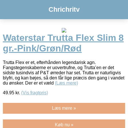
Chrichritv
Waterstar Trutta Flex Slim 8
gr.-Pink/Grøn/Rød
Trutta Flex er et, efterhånden legendarisk agn.
Fangstegenskaberne er uovertrufne, og Trutta’en er det
sidste tusindvis af P&T ørreder har set. Trutta er naturligvis
blyfri, og kan bøjes, så den får lige præcis den gang i vandet
du ønsker. Der er et væld
(Læs mere)
49.95
kr.
(Vis fragtpris)
Læs mere »
Køb nu »