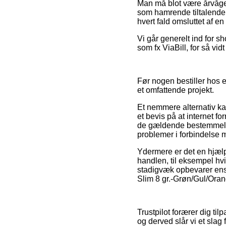
Man må blot være årvågen
som hamrende tiltalende,
hvert fald omsluttet af e
Vi går generelt ind for s
som fx ViaBill, for så vi
Før nogen bestiller hos e
et omfattende projekt.
Et nemmere alternativ k
et bevis på at internet f
de gældende bestemmelser
problemer i forbindelse 
Ydermere er det en hjæl
handlen, til eksempel hvil
stadigvæk opbevarer ens 
Slim 8 gr.-Grøn/Gul/Ora
Trustpilot forærer dig t
og derved slår vi et slag 