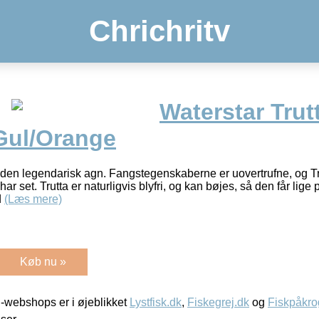
Chrichritv
Waterstar Trut
/Gul/Orange
ånden legendarisk agn. Fangstegenskaberne er uovertrufne, og Tru
ar set. Trutta er naturligvis blyfri, og kan bøjes, så den får lig
d
(Læs mere)
Køb nu »
-webshops er i øjeblikket
Lystfisk.dk
,
Fiskegrej.dk
og
Fiskpåkro