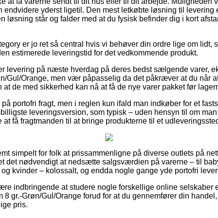
t få varerne sendt til dit hus eller til dit arbejde. Muligheden v
n endvidere yderst ligetil. Den mest letkøbte løsning til levering 
 løsning står og falder med at du fysisk befinder dig i kort afsta
gory er jo ret så central hvis vi behøver din ordre lige om lidt, så
r den estimerede leveringstid for det vedkommende produkt.
er levering på næste hverdag på deres bedst sælgende varer, e
øn/Gul/Orange, men vær påpasselig da det påkræver at du når at b
n at de med sikkerhed kan nå at få de nye varer pakket før lager
å portofri fragt, men i reglen kun ifald man indkøber for et fasts
illigste leveringsversion, som typisk – uden hensyn til om man e
e at få fragtmanden til at bringe produkterne til et udleveringsste
mt simpelt for folk at prissammenligne på diverse outlets på nett
det det nødvendigt at nedsætte salgsværdien på varerne – til bab
 og kvinder – kolossalt, og endda nogle gange yde portofri lever
være indbringende at studere nogle forskellige online selskaber 
m 8 gr.-Grøn/Gul/Orange forud for at du gennemfører din handel,
ige pris.