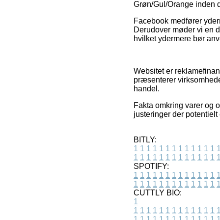
Grøn/Gul/Orange inden d
Facebook medfører yderme
Derudover møder vi en de
hvilket ydermere bør anven
Websitet er reklamefinans
præsenterer virksomheder
handel.
Fakta omkring varer og 
justeringer der potentiel
BITLY:
1
1
1
1
1
1
1
1
1
1
1
1
1
1
1
1
1
1
1
1
1
1
1
1
1
1
SPOTIFY:
1
1
1
1
1
1
1
1
1
1
1
1
1
1
1
1
1
1
1
1
1
1
1
1
1
1
CUTTLY BIO:
1
1
1
1
1
1
1
1
1
1
1
1
1
1
1
1
1
1
1
1
1
1
1
1
1
1
1