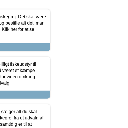
 fiskegrej. Det skal være
og bestille alt det, man
 Klik her for at se
ligt fiskeudstyr til
tid været et kæmpe
stor viden omkring
dvalg.
sælger alt du skal
skegrej fra et udvalg af
samtidig er til at