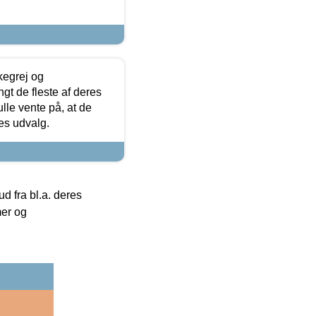
kegrej og
angt de fleste af deres
ulle vente på, at de
res udvalg.
 fra bl.a. deres
mer og