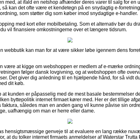
 med, at ifald en netshop afhænder deres varer til salg for en 
 så kan det ofte være et kendetegn på en snydagtig e-forretning
n ordning, som støtter dig som køber imod snydagtige e-handler.
hopping med kort eller mobilbetaling. Som et alternativ bør du dr
dt du vil finansiere omkostningerne over et længere tidsrum.
n webbutik kan man for at være sikker løbe igennem dens forretni
an være at kigge om webshoppen er medlem af e-mærke ordning
orretningen følger dansk lovgivning, og at webshoppen ofte overvå
. Det giver dig anledning til en hjælpende hånd, for så vidt du 
med dit køb.
p at kunden er påpasselig med de mest basale bestemmelser de
ken byttepolitik internet firmaet kører med. Her er det tillige af
faktura, således man en anden gang vil kunne påvise sin ordre 
nge, uafhængig om man er herre eller dame.
ilpas hensigtsmæssige genveje til at evaluere en lang række n
for, at du tolker internet firmaets anmeldelser af Waterstar Trutta 