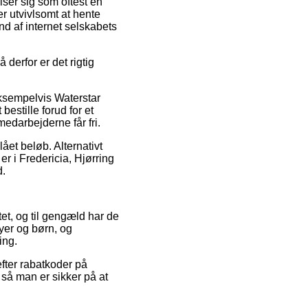
iser sig som oftest en
er utvivlsomt at hente
nd af internet selskabets
 derfor er det rigtig
ksempelvis Waterstar
estille forud for et
medarbejderne får fri.
lået beløb. Alternativt
r i Fredericia, Hjørring
d.
et, og til gengæld har de
yer og børn, og
ing.
efter rabatkoder på
 så man er sikker på at