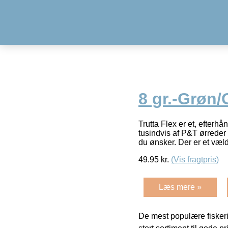
8 gr.-Grøn
Trutta Flex er et, efterh
tusindvis af P&T ørreder h
du ønsker. Der er et væl
49.95
kr.
(Vis fragtpris)
Læs mere »
De mest populære fiskeri