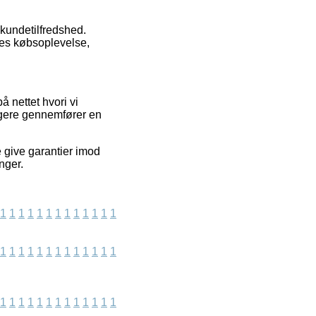
 kundetilfredshed.
res købsoplevelse,
å nettet hvori vi
ugere gennemfører en
 give garantier imod
nger.
1
1
1
1
1
1
1
1
1
1
1
1
1
1
1
1
1
1
1
1
1
1
1
1
1
1
1
1
1
1
1
1
1
1
1
1
1
1
1