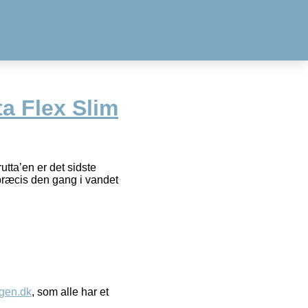
ta Flex Slim
tta’en er det sidste
e præcis den gang i vandet
gen.dk
, som alle har et