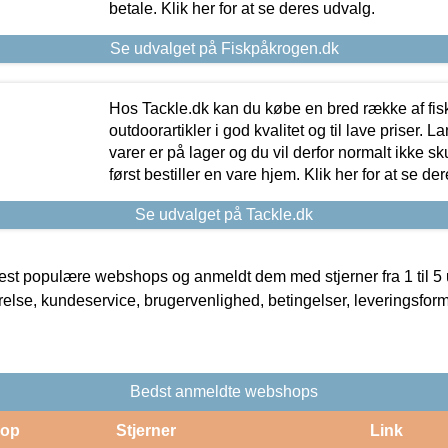
betale. Klik her for at se deres udvalg.
Se udvalget på Fiskpåkrogen.dk
Hos Tackle.dk kan du købe en bred række af fis
outdoorartikler i god kvalitet og til lave priser. L
varer er på lager og du vil derfor normalt ikke sk
først bestiller en vare hjem. Klik her for at se de
Se udvalget på Tackle.dk
t populære webshops og anmeldt dem med stjerner fra 1 til 5 ud
rrelse, kundeservice, brugervenlighed, betingelser, leveringsfor
Bedst anmeldte webshops
op
Stjerner
Link