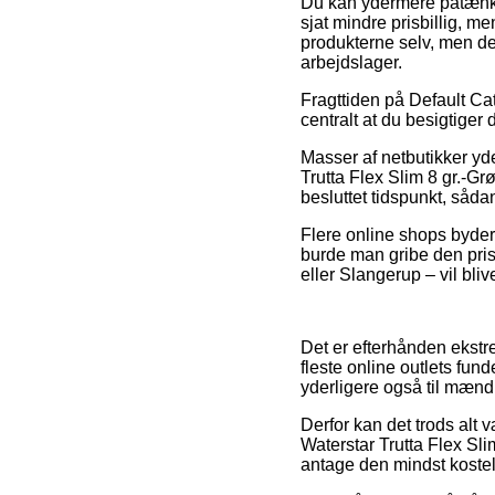
Du kan ydermere påtænke a
sjat mindre prisbillig, me
produkterne selv, men den
arbejdslager.
Fragttiden på Default Cate
centralt at du besigtige
Masser af netbutikker yd
Trutta Flex Slim 8 gr.-Gr
besluttet tidspunkt, såda
Flere online shops byder p
burde man gribe den prisb
eller Slangerup – vil bliv
Det er efterhånden ekstre
fleste online outlets fun
yderligere også til mænd
Derfor kan det trods alt 
Waterstar Trutta Flex Sli
antage den mindst kostel