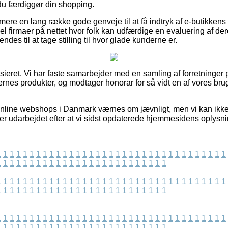
u færdiggør din shopping.
re en lang række gode genveje til at få indtryk af e-butikkens
l firmaer på nettet hvor folk kan udfærdige en evaluering af de
des til at tage stilling til hvor glade kunderne er.
ieret. Vi har faste samarbejder med en samling af forretninger p
nes produkter, og modtager honorar for så vidt en af vores br
online webshops i Danmark værnes om jævnligt, men vi kan ikke
t er udarbejdet efter at vi sidst opdaterede hjemmesidens oplysni
1
1
1
1
1
1
1
1
1
1
1
1
1
1
1
1
1
1
1
1
1
1
1
1
1
1
1
1
1
1
1
1
1
1
1
1
1
1
1
1
1
1
1
1
1
1
1
1
1
1
1
1
1
1
1
1
1
1
1
1
1
1
1
1
1
1
1
1
1
1
1
1
1
1
1
1
1
1
1
1
1
1
1
1
1
1
1
1
1
1
1
1
1
1
1
1
1
1
1
1
1
1
1
1
1
1
1
1
1
1
1
1
1
1
1
1
1
1
1
1
1
1
1
1
1
1
1
1
1
1
1
1
1
1
1
1
1
1
1
1
1
1
1
1
1
1
1
1
1
1
1
1
1
1
1
1
1
1
1
1
1
1
1
1
1
1
1
1
1
1
1
1
1
1
1
1
1
1
1
1
1
1
1