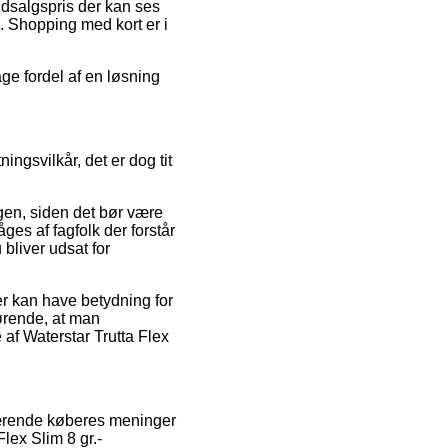
udsalgspris der kan ses
. Shopping med kort er i
age fordel af en løsning
ngsvilkår, det er dog tit
en, siden det bør være
ges af fagfolk der forstår
bliver udsat for
r kan have betydning for
gørende, at man
af Waterstar Trutta Flex
uværende køberes meninger
Flex Slim 8 gr.-