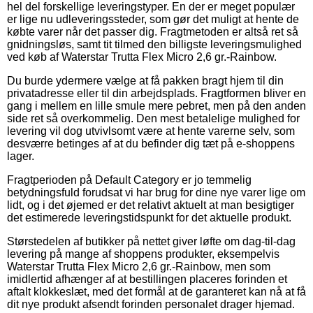
hel del forskellige leveringstyper. En der er meget populær
er lige nu udleveringssteder, som gør det muligt at hente de
købte varer når det passer dig. Fragtmetoden er altså ret så
gnidningsløs, samt tit tilmed den billigste leveringsmulighed
ved køb af Waterstar Trutta Flex Micro 2,6 gr.-Rainbow.
Du burde ydermere vælge at få pakken bragt hjem til din
privatadresse eller til din arbejdsplads. Fragtformen bliver en
gang i mellem en lille smule mere pebret, men på den anden
side ret så overkommelig. Den mest betalelige mulighed for
levering vil dog utvivlsomt være at hente varerne selv, som
desværre betinges af at du befinder dig tæt på e-shoppens
lager.
Fragtperioden på Default Category er jo temmelig
betydningsfuld forudsat vi har brug for dine nye varer lige om
lidt, og i det øjemed er det relativt aktuelt at man besigtiger
det estimerede leveringstidspunkt for det aktuelle produkt.
Størstedelen af butikker på nettet giver løfte om dag-til-dag
levering på mange af shoppens produkter, eksempelvis
Waterstar Trutta Flex Micro 2,6 gr.-Rainbow, men som
imidlertid afhænger af at bestillingen placeres forinden et
aftalt klokkeslæt, med det formål at de garanteret kan nå at få
dit nye produkt afsendt forinden personalet drager hjemad.