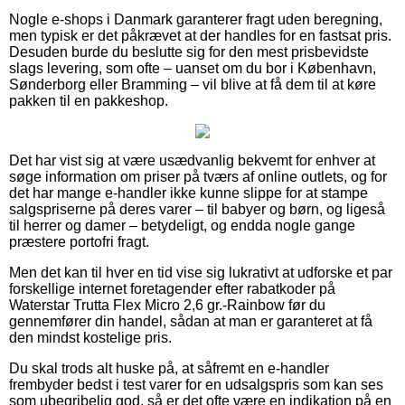
Nogle e-shops i Danmark garanterer fragt uden beregning,
men typisk er det påkrævet at der handles for en fastsat pris.
Desuden burde du beslutte sig for den mest prisbevidste
slags levering, som ofte – uanset om du bor i København,
Sønderborg eller Bramming – vil blive at få dem til at køre
pakken til en pakkeshop.
Det har vist sig at være usædvanlig bekvemt for enhver at
søge information om priser på tværs af online outlets, og for
det har mange e-handler ikke kunne slippe for at stampe
salgspriserne på deres varer – til babyer og børn, og ligeså
til herrer og damer – betydeligt, og endda nogle gange
præstere portofri fragt.
Men det kan til hver en tid vise sig lukrativt at udforske et par
forskellige internet foretagender efter rabatkoder på
Waterstar Trutta Flex Micro 2,6 gr.-Rainbow før du
gennemfører din handel, sådan at man er garanteret at få
den mindst kostelige pris.
Du skal trods alt huske på, at såfremt en e-handler
frembyder bedst i test varer for en udsalgspris som kan ses
som ubegribelig god, så er det ofte være en indikation på en