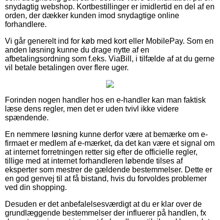
snydagtig webshop. Kortbestillinger er imidlertid en del af en
orden, der dækker kunden imod snydagtige online
forhandlere.
Vi går generelt ind for køb med kort eller MobilePay. Som en
anden løsning kunne du drage nytte af en
afbetalingsordning som f.eks. ViaBill, i tilfælde af at du gerne
vil betale betalingen over flere uger.
Forinden nogen handler hos en e-handler kan man faktisk
læse dens regler, men det er uden tvivl ikke videre
spændende.
En nemmere løsning kunne derfor være at bemærke om e-
firmaet er medlem af e-mærket, da det kan være et signal om
at internet forretningen retter sig efter de officielle regler,
tillige med at internet forhandleren løbende tilses af
eksperter som mestrer de gældende bestemmelser. Dette er
en god genvej til at få bistand, hvis du forvoldes problemer
ved din shopping.
Desuden er det anbefalelsesværdigt at du er klar over de
grundlæggende bestemmelser der influerer på handlen, fx