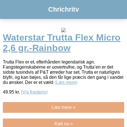
Chrichritv
Waterstar Trutta Flex Micro
2,6 gr.-Rainbow
Trutta Flex er et, efterhånden legendarisk agn.
Fangstegenskaberne er uovertrufne, og Trutta’en er det
sidste tusindvis af P&T ørreder har set. Trutta er naturligvis
blyfri, og kan bøjes, så den får lige præcis den gang i vandet
du ønsker. Der er et væld
(Læs mere)
49.95
kr.
(Vis fragtpris)
Læs mere »
Køb nu »