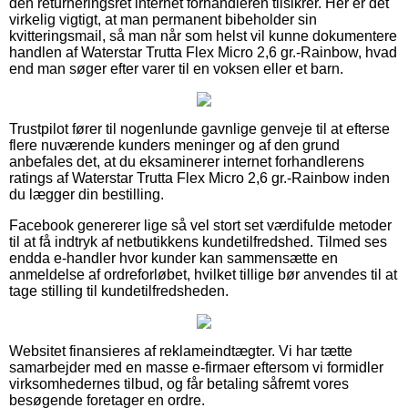
den returneringsret internet forhandleren tilsikrer. Her er det
virkelig vigtigt, at man permanent bibeholder sin
kvitteringsmail, så man når som helst vil kunne dokumentere
handlen af Waterstar Trutta Flex Micro 2,6 gr.-Rainbow, hvad
end man søger efter varer til en voksen eller et barn.
Trustpilot fører til nogenlunde gavnlige genveje til at efterse
flere nuværende kunders meninger og af den grund
anbefales det, at du eksaminerer internet forhandlerens
ratings af Waterstar Trutta Flex Micro 2,6 gr.-Rainbow inden
du lægger din bestilling.
Facebook genererer lige så vel stort set værdifulde metoder
til at få indtryk af netbutikkens kundetilfredshed. Tilmed ses
endda e-handler hvor kunder kan sammensætte en
anmeldelse af ordreforløbet, hvilket tillige bør anvendes til at
tage stilling til kundetilfredsheden.
Websitet finansieres af reklameindtægter. Vi har tætte
samarbejder med en masse e-firmaer eftersom vi formidler
virksomhedernes tilbud, og får betaling såfremt vores
besøgende foretager en ordre.