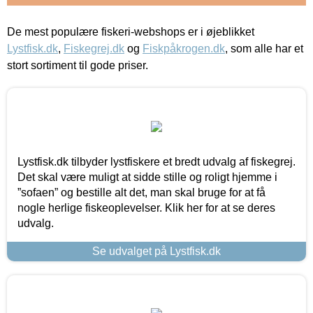
De mest populære fiskeri-webshops er i øjeblikket
Lystfisk.dk
,
Fiskegrej.dk
og
Fiskpåkrogen.dk
, som alle har et
stort sortiment til gode priser.
Lystfisk.dk tilbyder lystfiskere et bredt udvalg af fiskegrej.
Det skal være muligt at sidde stille og roligt hjemme i
”sofaen” og bestille alt det, man skal bruge for at få
nogle herlige fiskeoplevelser. Klik her for at se deres
udvalg.
Se udvalget på Lystfisk.dk