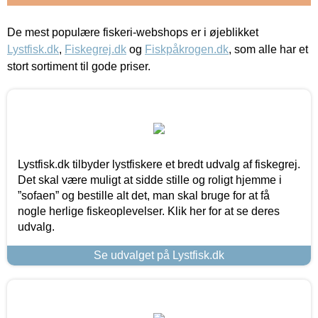
De mest populære fiskeri-webshops er i øjeblikket
Lystfisk.dk
,
Fiskegrej.dk
og
Fiskpåkrogen.dk
, som alle har et
stort sortiment til gode priser.
Lystfisk.dk tilbyder lystfiskere et bredt udvalg af fiskegrej.
Det skal være muligt at sidde stille og roligt hjemme i
”sofaen” og bestille alt det, man skal bruge for at få
nogle herlige fiskeoplevelser. Klik her for at se deres
udvalg.
Se udvalget på Lystfisk.dk