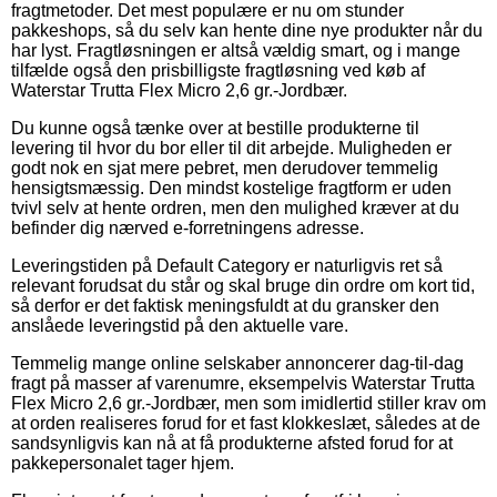
fragtmetoder. Det mest populære er nu om stunder
pakkeshops, så du selv kan hente dine nye produkter når du
har lyst. Fragtløsningen er altså vældig smart, og i mange
tilfælde også den prisbilligste fragtløsning ved køb af
Waterstar Trutta Flex Micro 2,6 gr.-Jordbær.
Du kunne også tænke over at bestille produkterne til
levering til hvor du bor eller til dit arbejde. Muligheden er
godt nok en sjat mere pebret, men derudover temmelig
hensigtsmæssig. Den mindst kostelige fragtform er uden
tvivl selv at hente ordren, men den mulighed kræver at du
befinder dig nærved e-forretningens adresse.
Leveringstiden på Default Category er naturligvis ret så
relevant forudsat du står og skal bruge din ordre om kort tid,
så derfor er det faktisk meningsfuldt at du gransker den
anslåede leveringstid på den aktuelle vare.
Temmelig mange online selskaber annoncerer dag-til-dag
fragt på masser af varenumre, eksempelvis Waterstar Trutta
Flex Micro 2,6 gr.-Jordbær, men som imidlertid stiller krav om
at orden realiseres forud for et fast klokkeslæt, således at de
sandsynligvis kan nå at få produkterne afsted forud for at
pakkepersonalet tager hjem.