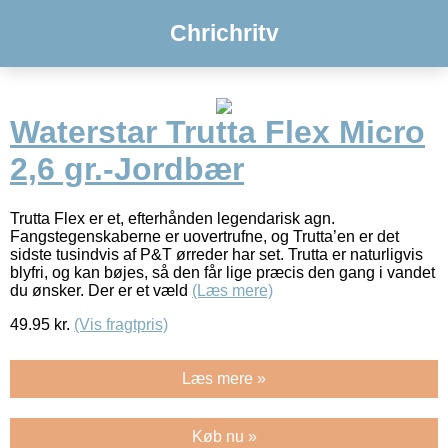
Chrichritv
Waterstar Trutta Flex Micro
2,6 gr.-Jordbær
Trutta Flex er et, efterhånden legendarisk agn.
Fangstegenskaberne er uovertrufne, og Trutta’en er det
sidste tusindvis af P&T ørreder har set. Trutta er naturligvis
blyfri, og kan bøjes, så den får lige præcis den gang i vandet
du ønsker. Der er et væld
(Læs mere)
49.95
kr.
(Vis fragtpris)
Læs mere »
Køb nu »