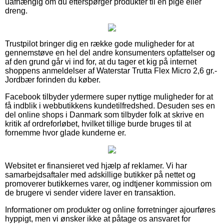
uafhængig om du efterspørger produkter til en pige eller
dreng.
Trustpilot bringer dig en række gode muligheder for at
gennemstøve en hel del andre konsumenters opfattelser og
af den grund går vi ind for, at du tager et kig på internet
shoppens anmeldelser af Waterstar Trutta Flex Micro 2,6 gr.-
Jordbær forinden du køber.
Facebook tilbyder ydermere super nyttige muligheder for at
få indblik i webbutikkens kundetilfredshed. Desuden ses en
del online shops i Danmark som tilbyder folk at skrive en
kritik af ordreforløbet, hvilket tillige burde bruges til at
fornemme hvor glade kunderne er.
Websitet er finansieret ved hjælp af reklamer. Vi har
samarbejdsaftaler med adskillige butikker på nettet og
promoverer butikkernes varer, og indtjener kommission om
de brugere vi sender videre laver en transaktion.
Informationer om produkter og online forretninger ajourføres
hyppigt, men vi ønsker ikke at påtage os ansvaret for