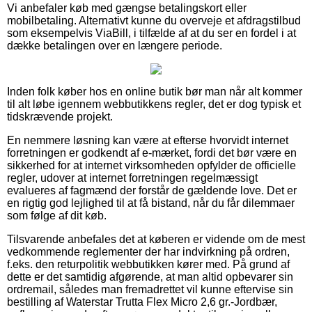
Vi anbefaler køb med gængse betalingskort eller
mobilbetaling. Alternativt kunne du overveje et afdragstilbud
som eksempelvis ViaBill, i tilfælde af at du ser en fordel i at
dække betalingen over en længere periode.
Inden folk køber hos en online butik bør man når alt kommer
til alt løbe igennem webbutikkens regler, det er dog typisk et
tidskrævende projekt.
En nemmere løsning kan være at efterse hvorvidt internet
forretningen er godkendt af e-mærket, fordi det bør være en
sikkerhed for at internet virksomheden opfylder de officielle
regler, udover at internet forretningen regelmæssigt
evalueres af fagmænd der forstår de gældende love. Det er
en rigtig god lejlighed til at få bistand, når du får dilemmaer
som følge af dit køb.
Tilsvarende anbefales det at køberen er vidende om de mest
vedkommende reglementer der har indvirkning på ordren,
f.eks. den returpolitik webbutikken kører med. På grund af
dette er det samtidig afgørende, at man altid opbevarer sin
ordremail, således man fremadrettet vil kunne eftervise sin
bestilling af Waterstar Trutta Flex Micro 2,6 gr.-Jordbær,