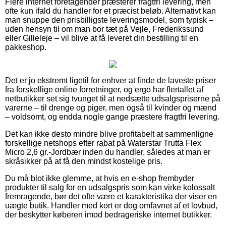
Flere internet foretagender præsterer fragtfri levering, men
ofte kun ifald du handler for et præcist beløb. Alternativt kan
man snuppe den prisbilligste leveringsmodel, som typisk –
uden hensyn til om man bor tæt på Vejle, Frederikssund
eller Gilleleje – vil blive at få leveret din bestilling til en
pakkeshop.
Det er jo ekstremt ligetil for enhver at finde de laveste priser
fra forskellige online forretninger, og ergo har flertallet af
netbutikker set sig tvunget til at nedsætte udsalgspriserne på
varerne – til drenge og piger, men også til kvinder og mænd
– voldsomt, og endda nogle gange præstere fragtfri levering.
Det kan ikke desto mindre blive profitabelt at sammenligne
forskellige netshops efter rabat på Waterstar Trutta Flex
Micro 2,6 gr.-Jordbær inden du handler, således at man er
skråsikker på at få den mindst kostelige pris.
Du må blot ikke glemme, at hvis en e-shop frembyder
produkter til salg for en udsalgspris som kan virke kolossalt
fremragende, bør det ofte være et karakteristika der viser en
uægte butik. Handler med kort er dog omfavnet af et lovbud,
der beskytter køberen imod bedrageriske internet butikker.