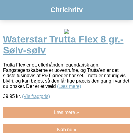
Chrichritv
Waterstar Trutta Flex 8 gr.-
Sølv-sølv
Trutta Flex er et, efterhånden legendarisk agn.
Fangstegenskaberne er uovertrufne, og Trutta’en er det
sidste tusindvis af P&T ørreder har set. Trutta er naturligvis
blyfri, og kan bøjes, så den får lige præcis den gang i vandet
du ønsker. Der er et væld
(Læs mere)
39.95
kr.
(Vis fragtpris)
Læs mere »
Køb nu »