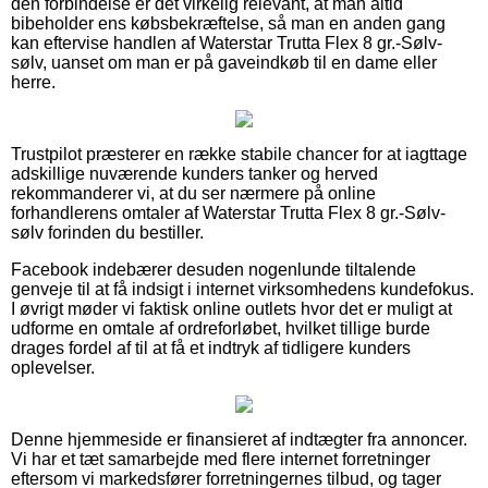
den forbindelse er det virkelig relevant, at man altid
bibeholder ens købsbekræftelse, så man en anden gang
kan eftervise handlen af Waterstar Trutta Flex 8 gr.-Sølv-
sølv, uanset om man er på gaveindkøb til en dame eller
herre.
Trustpilot præsterer en række stabile chancer for at iagttage
adskillige nuværende kunders tanker og herved
rekommanderer vi, at du ser nærmere på online
forhandlerens omtaler af Waterstar Trutta Flex 8 gr.-Sølv-
sølv forinden du bestiller.
Facebook indebærer desuden nogenlunde tiltalende
genveje til at få indsigt i internet virksomhedens kundefokus.
I øvrigt møder vi faktisk online outlets hvor det er muligt at
udforme en omtale af ordreforløbet, hvilket tillige burde
drages fordel af til at få et indtryk af tidligere kunders
oplevelser.
Denne hjemmeside er finansieret af indtægter fra annoncer.
Vi har et tæt samarbejde med flere internet forretninger
eftersom vi markedsfører forretningernes tilbud, og tager