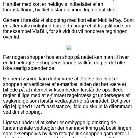
Handler med kort er heldigvis indbefattet af en
foranstaltning, hvilket bistår dig imod fup netbutikker.
Generelt foreslår vi shopping med kort eller MobilePay. Som
en alternativ mulighed burde du bruge et afdragstilbud som
for eksempel ViaBill, for så vidt du vil honorere regningen
over tid.
Før nogen shopper hos en shop på nettet kan man til hver
en tid betragte e-shoppens handelsvilkår, dog er det ofte
ikke særlig spændende.
En nem løsning kan derfor være at efterse hvorvidt e-
shoppen er verificeret af e-mærket, siden det bør være et
billede på at internet virksomheden forstår de opstillede
regler, tillige med at e-firmaet regelmæssigt undersøges af
sagkyndige som forstår vedtægterne på området. Det giver
dig lejlighed til at få assistance, ifald du skulle få dilemmaer
ved din shopping.
Ligeså tilråder vi at køber er omhyggelig omkring de
fundamentale vedtægter der har indvirkning på bestillingen,
som eksempelvis hvilken returpolitik shoppen garanterer. I