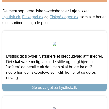
De mest populære fiskeri-webshops er i øjeblikket
Lystfisk.dk
,
Fiskegrej.dk
og
Fiskpåkrogen.dk
, som alle har et
stort sortiment til gode priser.
Lystfisk.dk tilbyder lystfiskere et bredt udvalg af fiskegrej.
Det skal være muligt at sidde stille og roligt hjemme i
”sofaen” og bestille alt det, man skal bruge for at få
nogle herlige fiskeoplevelser. Klik her for at se deres
udvalg.
Se udvalget på Lystfisk.dk