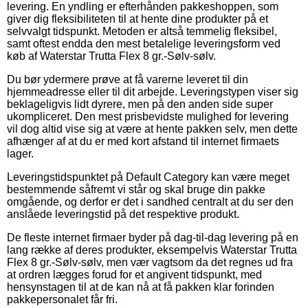
levering. En yndling er efterhånden pakkeshoppen, som
giver dig fleksibiliteten til at hente dine produkter på et
selvvalgt tidspunkt. Metoden er altså temmelig fleksibel,
samt oftest endda den mest betalelige leveringsform ved
køb af Waterstar Trutta Flex 8 gr.-Sølv-sølv.
Du bør ydermere prøve at få varerne leveret til din
hjemmeadresse eller til dit arbejde. Leveringstypen viser sig
beklageligvis lidt dyrere, men på den anden side super
ukompliceret. Den mest prisbevidste mulighed for levering
vil dog altid vise sig at være at hente pakken selv, men dette
afhænger af at du er med kort afstand til internet firmaets
lager.
Leveringstidspunktet på Default Category kan være meget
bestemmende såfremt vi står og skal bruge din pakke
omgående, og derfor er det i sandhed centralt at du ser den
anslåede leveringstid på det respektive produkt.
De fleste internet firmaer byder på dag-til-dag levering på en
lang række af deres produkter, eksempelvis Waterstar Trutta
Flex 8 gr.-Sølv-sølv, men vær vagtsom da det regnes ud fra
at ordren lægges forud for et angivent tidspunkt, med
hensynstagen til at de kan nå at få pakken klar forinden
pakkepersonalet får fri.