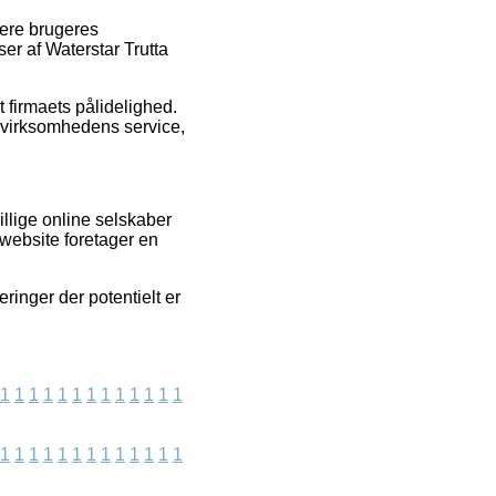
gere brugeres
ser af Waterstar Trutta
t firmaets pålidelighed.
f virksomhedens service,
llige online selskaber
website foretager en
eringer der potentielt er
1
1
1
1
1
1
1
1
1
1
1
1
1
1
1
1
1
1
1
1
1
1
1
1
1
1