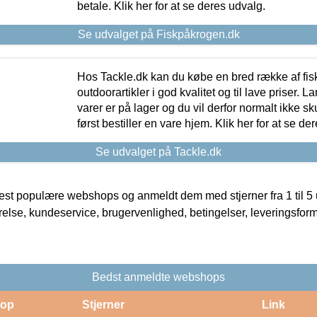
betale. Klik her for at se deres udvalg.
Se udvalget på Fiskpåkrogen.dk
Hos Tackle.dk kan du købe en bred række af fis
outdoorartikler i god kvalitet og til lave priser. L
varer er på lager og du vil derfor normalt ikke sk
først bestiller en vare hjem. Klik her for at se de
Se udvalget på Tackle.dk
t populære webshops og anmeldt dem med stjerner fra 1 til 5 ud
rrelse, kundeservice, brugervenlighed, betingelser, leveringsfor
Bedst anmeldte webshops
op
Stjerner
Link