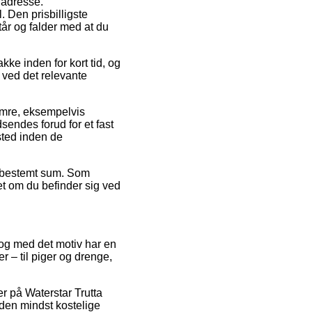
s adresse.
 Den prisbilligste
tår og falder med at du
ke inden for kort tid, og
 ved det relevante
umre, eksempelvis
sendes forud for et fast
sted inden de
en bestemt sum. Som
et om du befinder sig ved
, og med det motiv har en
r – til piger og drenge,
r på Waterstar Trutta
 den mindst kostelige