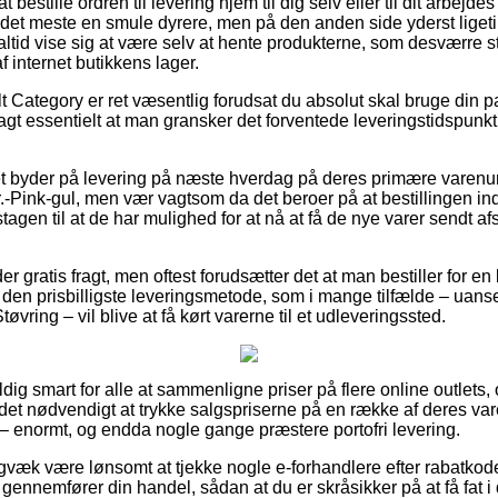
estille ordren til levering hjem til dig selv eller til dit arbejde
det meste en smule dyrere, men på den anden side yderst ligetil.
altid vise sig at være selv at hente produkterne, som desværre s
f internet butikkens lager.
 Category er ret væsentlig forudsat du absolut skal bruge din pak
agt essentielt at man gransker det forventede leveringstidspunkt
et byder på levering på næste hverdag på deres primære varen
r.-Pink-gul, men vær vagtsom da det beroer på at bestillingen ind
gen til at de har mulighed for at nå at få de nye varer sendt af
r gratis fragt, men oftest forudsætter det at man bestiller for 
 den prisbilligste leveringsmetode, som i mange tilfælde – uans
øvring – vil blive at få kørt varerne til et udleveringssted.
dig smart for alle at sammenligne priser på flere online outlets
 det nødvendigt at trykke salgspriserne på en række af deres vare
 – enormt, og endda nogle gange præstere portofri levering.
igvæk være lønsomt at tjekke nogle e-forhandlere efter rabatkode
u gennemfører din handel, sådan at du er skråsikker på at få fat i