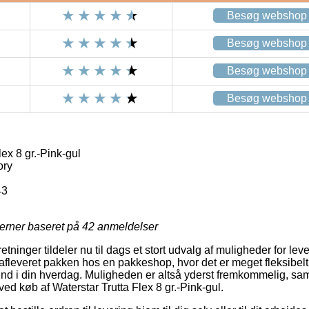
Besøg webshop
Besøg webshop
Besøg webshop
Besøg webshop
ex 8 gr.-Pink-gul
ory
43
jerner baseret på
42
anmeldelser
retninger tildeler nu til dags et stort udvalg af muligheder for le
 afleveret pakken hos en pakkeshop, hvor det er meget fleksibel
 ind i din hverdag. Muligheden er altså yderst fremkommelig, sam
ed køb af Waterstar Trutta Flex 8 gr.-Pink-gul.