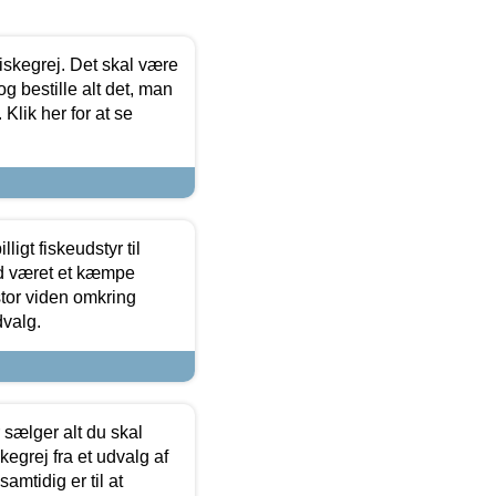
 fiskegrej. Det skal være
og bestille alt det, man
 Klik her for at se
ligt fiskeudstyr til
tid været et kæmpe
stor viden omkring
dvalg.
sælger alt du skal
skegrej fra et udvalg af
samtidig er til at