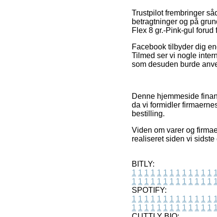
Trustpilot frembringer så
betragtninger og på grund
Flex 8 gr.-Pink-gul forud 
Facebook tilbyder dig endv
Tilmed ser vi nogle inter
som desuden burde anvend
Denne hjemmeside finans
da vi formidler firmaern
bestilling.
Viden om varer og firmaer 
realiseret siden vi sidst
BITLY:
1
1
1
1
1
1
1
1
1
1
1
1
1
1
1
1
1
1
1
1
1
1
1
1
1
1
SPOTIFY:
1
1
1
1
1
1
1
1
1
1
1
1
1
1
1
1
1
1
1
1
1
1
1
1
1
1
CUTTLY BIO: