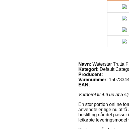
Navn:
Waterstar Trutta Fl
Kategori:
Default Categ
Producent:
Varenummer:
1507334
EAN:
Vurderet til
4.6
ud af 5 st
En stor portion online for
anvendte er lige nu at få
bestilling når det passer
letkøbte leveringsmodel v