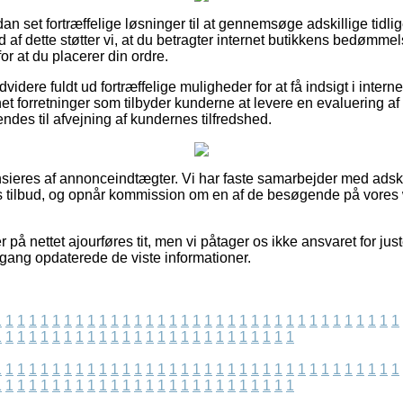
dan set fortræffelige løsninger til at gennemsøge adskillige tidli
 af dette støtter vi, at du betragter internet butikkens bedømmel
for at du placerer din ordre.
idere fuldt ud fortræffelige muligheder for at få indsigt i interne
net forretninger som tilbyder kunderne at levere en evaluering a
es til afvejning af kundernes tilfredshed.
ieres af annonceindtægter. Vi har faste samarbejder med adski
es tilbud, og opnår kommission om en af de besøgende på vores 
på nettet ajourføres tit, men vi påtager os ikke ansvaret for just
e gang opdaterede de viste informationer.
1
1
1
1
1
1
1
1
1
1
1
1
1
1
1
1
1
1
1
1
1
1
1
1
1
1
1
1
1
1
1
1
1
1
1
1
1
1
1
1
1
1
1
1
1
1
1
1
1
1
1
1
1
1
1
1
1
1
1
1
1
1
1
1
1
1
1
1
1
1
1
1
1
1
1
1
1
1
1
1
1
1
1
1
1
1
1
1
1
1
1
1
1
1
1
1
1
1
1
1
1
1
1
1
1
1
1
1
1
1
1
1
1
1
1
1
1
1
1
1
1
1