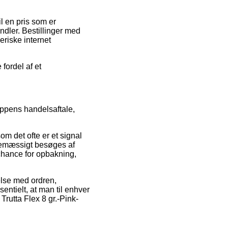
l en pris som er
ndler. Bestillinger med
eriske internet
fordel af et
oppens handelsaftale,
om det ofte er et signal
tinemæssigt besøges af
chance for opbakning,
delse med ordren,
ntielt, at man til enhver
Trutta Flex 8 gr.-Pink-