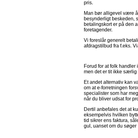
pris.
Man bør alligevel være år
besynderligt beskeden, så
betalingskort er på den a
foretagender.
Vi foreslår generelt beta
afdragstilbud fra f.eks. V
Forud for at folk handle
men det er tit ikke særlig 
Et andet alternativ kan væ
om at e-forretningen fors
specialister som har me
når du bliver udsat for pr
Dertil anbefales det at k
eksempelvis hvilken bytt
tid sikrer ens faktura, s
gul, uanset om du søger p