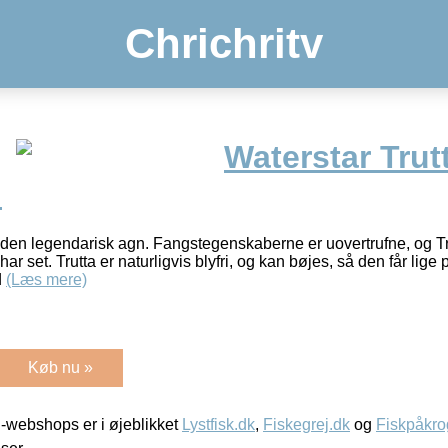
Chrichritv
Waterstar Trut
l
ånden legendarisk agn. Fangstegenskaberne er uovertrufne, og Tru
ar set. Trutta er naturligvis blyfri, og kan bøjes, så den får lig
d
(Læs mere)
Køb nu »
-webshops er i øjeblikket
Lystfisk.dk
,
Fiskegrej.dk
og
Fiskpåkro