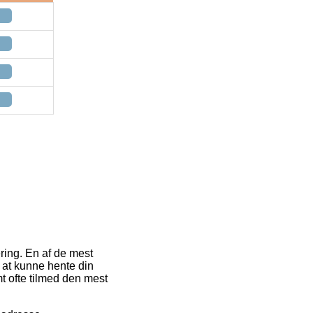
vering. En af de mest
t at kunne hente din
t ofte tilmed den mest