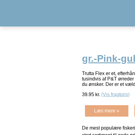
gr.-Pink-gu
Trutta Flex er et, efterh
tusindvis af P&T ørreder h
du ønsker. Der er et væl
39.95
kr.
(Vis fragtpris)
Læs mere »
De mest populære fiskeri