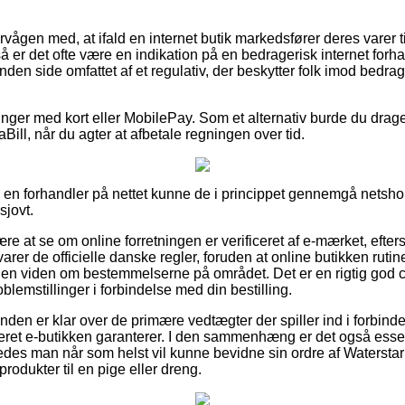
vågen med, at ifald en internet butik markedsfører deres varer ti
 er det ofte være en indikation på en bedragerisk internet forha
nden side omfattet af et regulativ, der beskytter folk imod bedrag
linger med kort eller MobilePay. Som et alternativ burde du drage 
iaBill, når du agter at afbetale regningen over tid.
r i en forhandler på nettet kunne de i princippet gennemgå netsh
sjovt.
re at se om online forretningen er verificeret af e-mærket, efters
varer de officielle danske regler, foruden at online butikken ru
gen viden om bestemmelserne på området. Det er en rigtig god 
oblemstillinger i forbindelse med din bestilling.
unden er klar over de primære vedtægter der spiller ind i forbin
eret e-butikken garanterer. I den sammenhæng er det også essese
åledes man når som helst vil kunne bevidne sin ordre af Waterstar 
rodukter til en pige eller dreng.