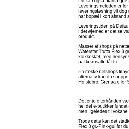
Du kan også planlægge at b
Leveringsmetoden er for 
leveringsløsning vil dog 
har bopæl i kort afstand a
Leveringstiden på Default
i det øjemed er det selvs
produkt.
Masser af shops på nett
Waterstar Trutta Flex 8 g
klokkeslæt, med hensynsta
pakkeansatte får fri.
En række netshops tilbyde
alternativ kan du snuppe
Holstebro, Grenaa eller St
Det er jo efterhånden væl
hel del e-butikker fundet
men ligeledes til voksne
Trods dette kan det stad
Flex 8 gr.-Pink-gul før d