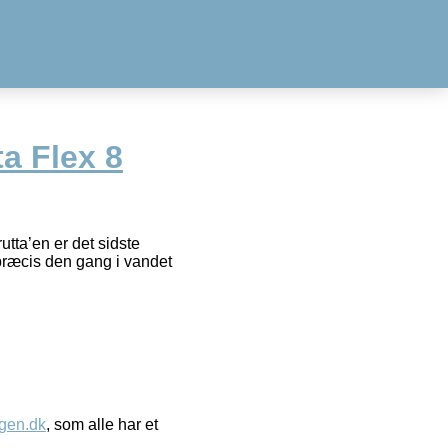
ta Flex 8
tta’en er det sidste
e præcis den gang i vandet
gen.dk
, som alle har et