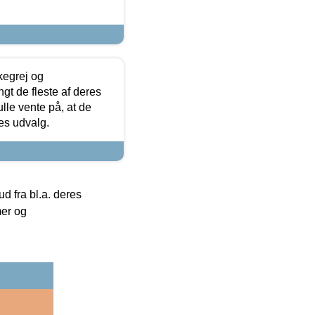
kegrej og
angt de fleste af deres
ulle vente på, at de
res udvalg.
 fra bl.a. deres
mer og