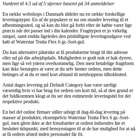
Vurderet til
4.5
ud af 5 stjerner baseret på
34
anmeldelser
En række webshops i Danmark tildeler nu en række forskellige
leveringstyper. En af de populære er nu om stunder levering til et
afhentningssted, og så kan du blot gå forbi efter de købte varer lige
præcis når det passer ind i din kalender. Fragttypen er jo virkelig
simpel, samt endda ligeledes den prisbilligste leveringsudgave ved
køb af Waterstar Trutta Flex 6 gr.-Sort-gul.
Du kan alternativt påtænke at få produkterne bragt til din adresse
eller ud på din arbejdsplads. Muligheden er godt nok et hak dyrere,
men lige så vel yderst overkommelig. Den mest betalelige fragtform
kan ikke benægtes at være at du selv henter ordren, men dette
betinges af at du er med kort afstand til netshoppens tilholdssted.
Antal dages levering på Default Category kan være særligt
væsentlig hvis vi har brug for ordren om kort tid, så af den grund er
det fuldkommen klogt at du ser den estimerede leveringstid for det
respektive produkt.
En hel del online firmaer stiller udsigt til dag-til-dag levering på
masser af produkter, eksempelvis Waterstar Trutta Flex 6 gr.-Sort-
gul, men glem ikke at det forudsætter at ordren indsendes før et
besluttet tidspunkt, med hensynstagen til at de har mulighed for at nå
at få ordren afsted inden personalet får fri.