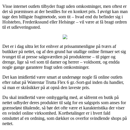
Visse internet outlets tilbyder fragt uden omkostninger, men oftest er
det så præmissen at der bestilles for en konkret pris. I øvrigt kan man
tage den billigste fragtmetode, som tit – hvad end du befinder sig i
Holstebro, Frederikssund eller Helsinge – vil være at få bragt ordren
til et udleveringssted.
Det er i dag ultra let for enhver at prissammenligne på tværs af
butikker på nettet, og af den grund har utallige online firmaer set sig
tvunget til at presse salgsværdien på produkterne – til piger og
drenge, lige så vel som til damer og herrer – voldsomt, og endda
nogle gange garantere fragt uden omkostninger.
Det kan imidlertid være smart at undersøge nogle få online outlets
efter rabat på Waterstar Trutta Flex 6 gr.-Sort-gul inden du handler,
så man er skråsikker på at opnå den laveste pris.
Du skal imidlertid være omhyggelig med, at såfremt en butik på
nettet udbyder deres produkter til salg for en salgspris som anses for
grænseløst tiltalende, så bør det ofte være et karakteristika der viser
en svindel online virksomhed. Kortbetalinger er i hvert fald
omsluttet af en ordning, som dækker os overfor svindlende shops på
nettet.