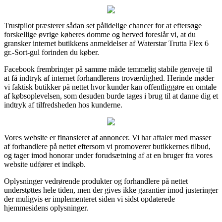
Trustpilot præsterer sådan set pålidelige chancer for at eftersøge
forskellige øvrige køberes domme og herved foreslår vi, at du
gransker internet butikkens anmeldelser af Waterstar Trutta Flex 6
gr.-Sort-gul forinden du køber.
Facebook frembringer på samme måde temmelig stabile genveje til
at få indtryk af internet forhandlerens troværdighed. Herinde møder
vi faktisk butikker på nettet hvor kunder kan offentliggøre en omtale
af købsoplevelsen, som desuden burde tages i brug til at danne dig et
indtryk af tilfredsheden hos kunderne.
Vores website er finansieret af annoncer. Vi har aftaler med masser
af forhandlere på nettet eftersom vi promoverer butikkernes tilbud,
og tager imod honorar under forudsætning af at en bruger fra vores
website udfører et indkøb.
Oplysninger vedrørende produkter og forhandlere på nettet
understøttes hele tiden, men der gives ikke garantier imod justeringer
der muligvis er implementeret siden vi sidst opdaterede
hjemmesidens oplysninger.