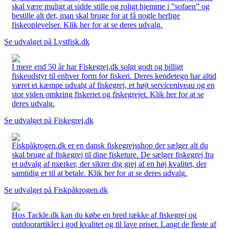
skal være muligt at sidde stille og roligt hjemme i ”sofaen” og
bestille alt det, man skal bruge for at få nogle herlige
fiskeoplevelser. Klik her for at se deres udvalg.
Se udvalget på Lystfisk.dk
I mere end 50 år har Fiskegrej.dk solgt godt og billigt
fiskeudstyr til enhver form for fiskeri. Deres kendetegn har altid
været et kæmpe udvalg af fiskegrej, et højt serviceniveau og en
stor viden omkring fiskeriet og fiskegrejet. Klik her for at se
deres udvalg.
Se udvalget på Fiskegrej.dk
Fiskpåkrogen.dk er en dansk fiskegrejsshop der sælger alt du
skal bruge af fiskegrej til dine fisketure. De sælger fiskegrej fra
et udvalg af mærker, der sikrer dig grej af en høj kvalitet, der
samtidig er til at betale. Klik her for at se deres udvalg.
Se udvalget på Fiskpåkrogen.dk
Hos Tackle.dk kan du købe en bred række af fiskegrej og
outdoorartikler i god kvalitet og til lave priser. Langt de fleste af