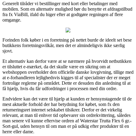
Generelt tilråder vi bestillinger med kort eller betalinger med
mobilen. Som en alternativ mulighed bør du benytte et afdragstilbud
fra fx ViaBill, ifald du higer efter at godtgøre regningen af flere
omgange.
Forinden folk køber i en forretning på nettet burde de ideelt set bese
butikkens forretningsvilkår, men det er almindeligvis ikke særlig
sjovt.
Et alternativ kan derfor være at se nærmere på hvorvidt netbutikken
er tilsluttet e-mærket, da det skulle være en sikring om at
webshoppen overholder den officielle danske lovgivning, tillige med
at e-forhandleren lejlighedsvis kigges til af specialister der er meget
fortrolige reglerne på området. Dette er desuden din anledning til at
få hjælp, hvis du får udfordringer i processen med din ordre.
Endvidere kan det være til hjælp at kunden er hensynstagende til de
mest aktuelle forhold der har betydning for købet, som fx den
returneringsret internet selskabet tilsikrer. Derfor er det virkelig
relevant, at man til enhver tid opbevarer sin ordrekvittering, således
man senere vil kunne eftervise ordren af Waterstar Trutta Flex 6 gr.-
Sort-gul, uden hensyn til om man er på udkig efter produkter til en
herre eller dame.