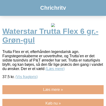
Chrichritv
Waterstar Trutta Flex 6 gr.-
Grøn-gul
Trutta Flex er et, efterhånden legendarisk agn.
Fangstegenskaberne er uovertrufne, og Trutta’en er det
sidste tusindvis af P&T ørreder har set. Trutta er naturligvis
blyfri, og kan bøjes, så den får lige præcis den gang i vandet
du ønsker. Der er et væld
(Læs mere)
37.5
kr.
(Vis fragtpris)
Læs mere »
Køb nu »