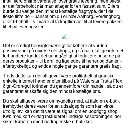
Indtil flere online varehuse lover gratis levering, men oftest
er det forbeholdt når man aftager for en fastsat sum. Ellers
burde du vælge den mindst kostelige fragttype, der i de
fleste tilfælde – uanset om du er nær Aalborg, Vordingborg
eller Ebeltoft – vil være at få fragtfirmaet til at levere pakken
til et udleveringssted.
Det er særligt hensigtsmæssigt for købere at vurdere
prisniveauet på diverse netshops, og så har utallige internet
forhandlere fundet det uundgåeligt at reducere priserne på
deres produkter – til børn, og ligeledes til herrer og damer –
eftertrykkeligt, og endda nogle gange garantere gratis fragt.
Trods dette kan det alligevel være profitabelt at granske
enkelte internet handler efter tilbud på Waterstar Trutta Flex
6 gr.-Grøn-gul forinden du gennemfører din handel, så du er
garanteret at skaffe sig den mindst kostelige pris.
Du skal alligevel være omhyggelig med, at ifald en e-butik
frembyder deres varer for en udsalgspris som kan virke
utrolig lav, kan det tit være et signal om en uoprigtig shop.
Køb med kort er dog inkluderet i Indsigelsesordningen, der
sikrer køberen imod bedrageriske e-butikker.