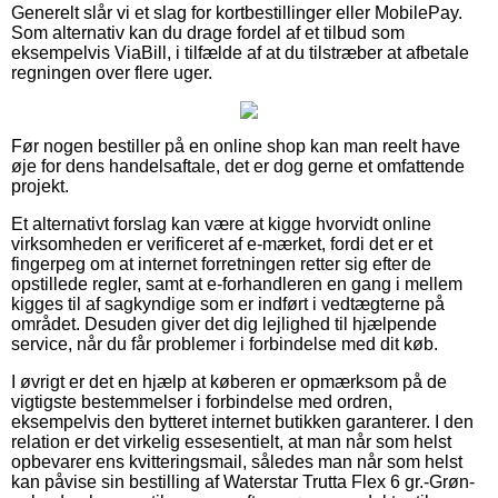
Generelt slår vi et slag for kortbestillinger eller MobilePay.
Som alternativ kan du drage fordel af et tilbud som
eksempelvis ViaBill, i tilfælde af at du tilstræber at afbetale
regningen over flere uger.
Før nogen bestiller på en online shop kan man reelt have
øje for dens handelsaftale, det er dog gerne et omfattende
projekt.
Et alternativt forslag kan være at kigge hvorvidt online
virksomheden er verificeret af e-mærket, fordi det er et
fingerpeg om at internet forretningen retter sig efter de
opstillede regler, samt at e-forhandleren en gang i mellem
kigges til af sagkyndige som er indført i vedtægterne på
området. Desuden giver det dig lejlighed til hjælpende
service, når du får problemer i forbindelse med dit køb.
I øvrigt er det en hjælp at køberen er opmærksom på de
vigtigste bestemmelser i forbindelse med ordren,
eksempelvis den bytteret internet butikken garanterer. I den
relation er det virkelig essesentielt, at man når som helst
opbevarer ens kvitteringsmail, således man når som helst
kan påvise sin bestilling af Waterstar Trutta Flex 6 gr.-Grøn-