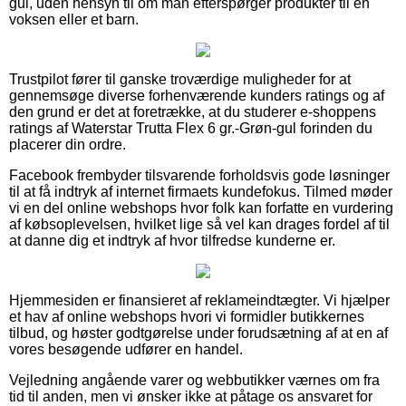
gul, uden hensyn til om man efterspørger produkter til en
voksen eller et barn.
Trustpilot fører til ganske troværdige muligheder for at
gennemsøge diverse forhenværende kunders ratings og af
den grund er det at foretrække, at du studerer e-shoppens
ratings af Waterstar Trutta Flex 6 gr.-Grøn-gul forinden du
placerer din ordre.
Facebook frembyder tilsvarende forholdsvis gode løsninger
til at få indtryk af internet firmaets kundefokus. Tilmed møder
vi en del online webshops hvor folk kan forfatte en vurdering
af købsoplevelsen, hvilket lige så vel kan drages fordel af til
at danne dig et indtryk af hvor tilfredse kunderne er.
Hjemmesiden er finansieret af reklameindtægter. Vi hjælper
et hav af online webshops hvori vi formidler butikkernes
tilbud, og høster godtgørelse under forudsætning af at en af
vores besøgende udfører en handel.
Vejledning angående varer og webbutikker værnes om fra
tid til anden, men vi ønsker ikke at påtage os ansvaret for