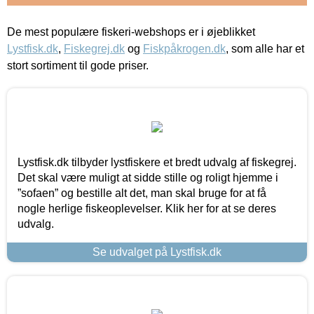
De mest populære fiskeri-webshops er i øjeblikket
Lystfisk.dk
,
Fiskegrej.dk
og
Fiskpåkrogen.dk
, som alle har et
stort sortiment til gode priser.
Lystfisk.dk tilbyder lystfiskere et bredt udvalg af fiskegrej.
Det skal være muligt at sidde stille og roligt hjemme i
”sofaen” og bestille alt det, man skal bruge for at få
nogle herlige fiskeoplevelser. Klik her for at se deres
udvalg.
Se udvalget på Lystfisk.dk