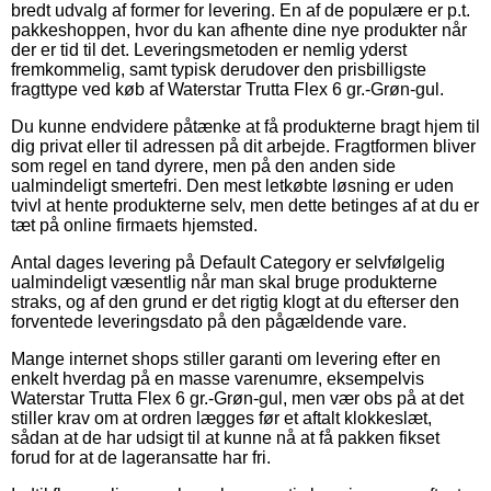
bredt udvalg af former for levering. En af de populære er p.t.
pakkeshoppen, hvor du kan afhente dine nye produkter når
der er tid til det. Leveringsmetoden er nemlig yderst
fremkommelig, samt typisk derudover den prisbilligste
fragttype ved køb af Waterstar Trutta Flex 6 gr.-Grøn-gul.
Du kunne endvidere påtænke at få produkterne bragt hjem til
dig privat eller til adressen på dit arbejde. Fragtformen bliver
som regel en tand dyrere, men på den anden side
ualmindeligt smertefri. Den mest letkøbte løsning er uden
tvivl at hente produkterne selv, men dette betinges af at du er
tæt på online firmaets hjemsted.
Antal dages levering på Default Category er selvfølgelig
ualmindeligt væsentlig når man skal bruge produkterne
straks, og af den grund er det rigtig klogt at du efterser den
forventede leveringsdato på den pågældende vare.
Mange internet shops stiller garanti om levering efter en
enkelt hverdag på en masse varenumre, eksempelvis
Waterstar Trutta Flex 6 gr.-Grøn-gul, men vær obs på at det
stiller krav om at ordren lægges før et aftalt klokkeslæt,
sådan at de har udsigt til at kunne nå at få pakken fikset
forud for at de lageransatte har fri.