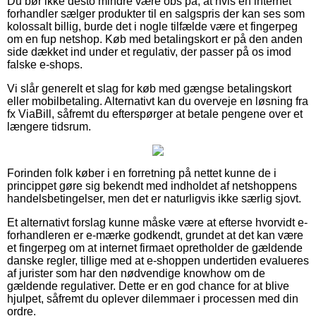
Du bør ikke desto mindre være obs på, at hvis en internet
forhandler sælger produkter til en salgspris der kan ses som
kolossalt billig, burde det i nogle tilfælde være et fingerpeg
om en fup netshop. Køb med betalingskort er på den anden
side dækket ind under et regulativ, der passer på os imod
falske e-shops.
Vi slår generelt et slag for køb med gængse betalingskort
eller mobilbetaling. Alternativt kan du overveje en løsning fra
fx ViaBill, såfremt du efterspørger at betale pengene over et
længere tidsrum.
Forinden folk køber i en forretning på nettet kunne de i
princippet gøre sig bekendt med indholdet af netshoppens
handelsbetingelser, men det er naturligvis ikke særlig sjovt.
Et alternativt forslag kunne måske være at efterse hvorvidt e-
forhandleren er e-mærke godkendt, grundet at det kan være
et fingerpeg om at internet firmaet opretholder de gældende
danske regler, tillige med at e-shoppen undertiden evalueres
af jurister som har den nødvendige knowhow om de
gældende regulativer. Dette er en god chance for at blive
hjulpet, såfremt du oplever dilemmaer i processen med din
ordre.