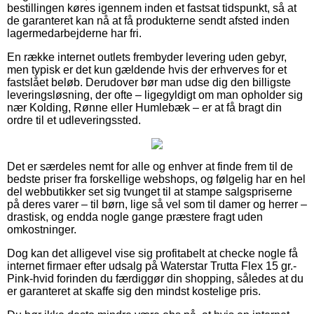
bestillingen køres igennem inden et fastsat tidspunkt, så at
de garanteret kan nå at få produkterne sendt afsted inden
lagermedarbejderne har fri.
En række internet outlets frembyder levering uden gebyr,
men typisk er det kun gældende hvis der erhverves for et
fastslået beløb. Derudover bør man udse dig den billigste
leveringsløsning, der ofte – ligegyldigt om man opholder sig
nær Kolding, Rønne eller Humlebæk – er at få bragt din
ordre til et udleveringssted.
Det er særdeles nemt for alle og enhver at finde frem til de
bedste priser fra forskellige webshops, og følgelig har en hel
del webbutikker set sig tvunget til at stampe salgspriserne
på deres varer – til børn, lige så vel som til damer og herrer –
drastisk, og endda nogle gange præstere fragt uden
omkostninger.
Dog kan det alligevel vise sig profitabelt at checke nogle få
internet firmaer efter udsalg på Waterstar Trutta Flex 15 gr.-
Pink-hvid forinden du færdiggør din shopping, således at du
er garanteret at skaffe sig den mindst kostelige pris.