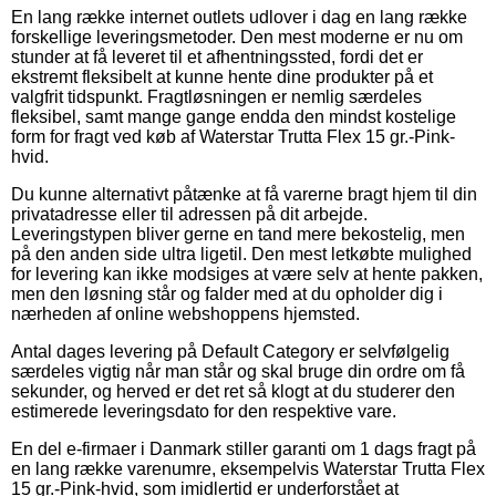
En lang række internet outlets udlover i dag en lang række
forskellige leveringsmetoder. Den mest moderne er nu om
stunder at få leveret til et afhentningssted, fordi det er
ekstremt fleksibelt at kunne hente dine produkter på et
valgfrit tidspunkt. Fragtløsningen er nemlig særdeles
fleksibel, samt mange gange endda den mindst kostelige
form for fragt ved køb af Waterstar Trutta Flex 15 gr.-Pink-
hvid.
Du kunne alternativt påtænke at få varerne bragt hjem til din
privatadresse eller til adressen på dit arbejde.
Leveringstypen bliver gerne en tand mere bekostelig, men
på den anden side ultra ligetil. Den mest letkøbte mulighed
for levering kan ikke modsiges at være selv at hente pakken,
men den løsning står og falder med at du opholder dig i
nærheden af online webshoppens hjemsted.
Antal dages levering på Default Category er selvfølgelig
særdeles vigtig når man står og skal bruge din ordre om få
sekunder, og herved er det ret så klogt at du studerer den
estimerede leveringsdato for den respektive vare.
En del e-firmaer i Danmark stiller garanti om 1 dags fragt på
en lang række varenumre, eksempelvis Waterstar Trutta Flex
15 gr.-Pink-hvid, som imidlertid er underforstået at