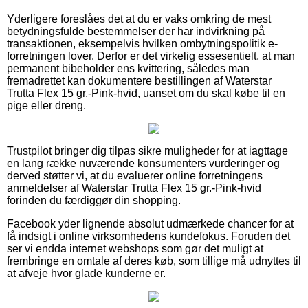
Yderligere foreslåes det at du er vaks omkring de mest
betydningsfulde bestemmelser der har indvirkning på
transaktionen, eksempelvis hvilken ombytningspolitik e-
forretningen lover. Derfor er det virkelig essesentielt, at man
permanent bibeholder ens kvittering, således man
fremadrettet kan dokumentere bestillingen af Waterstar
Trutta Flex 15 gr.-Pink-hvid, uanset om du skal købe til en
pige eller dreng.
Trustpilot bringer dig tilpas sikre muligheder for at iagttage
en lang række nuværende konsumenters vurderinger og
derved støtter vi, at du evaluerer online forretningens
anmeldelser af Waterstar Trutta Flex 15 gr.-Pink-hvid
forinden du færdiggør din shopping.
Facebook yder lignende absolut udmærkede chancer for at
få indsigt i online virksomhedens kundefokus. Foruden det
ser vi endda internet webshops som gør det muligt at
frembringe en omtale af deres køb, som tillige må udnyttes til
at afveje hvor glade kunderne er.