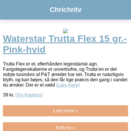
Chrichritv
Waterstar Trutta Flex 15 gr.-
Pink-hvid
Trutta Flex er et, efterhånden legendarisk agn.
Fangstegenskaberne er uovertrufne, og Trutta’en er det
sidste tusindvis af P&T ørreder har set. Trutta er naturligvis
blyfri, og kan bøjes, så den får lige præcis den gang i vandet
du ønsker. Der er et væld
(Læs mere)
39
kr.
(Vis fragtpris)
Læs mere »
Køb nu »