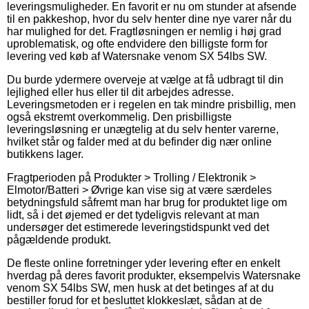
leveringsmuligheder. En favorit er nu om stunder at afsende
til en pakkeshop, hvor du selv henter dine nye varer når du
har mulighed for det. Fragtløsningen er nemlig i høj grad
uproblematisk, og ofte endvidere den billigste form for
levering ved køb af Watersnake venom SX 54lbs SW.
Du burde ydermere overveje at vælge at få udbragt til din
lejlighed eller hus eller til dit arbejdes adresse.
Leveringsmetoden er i regelen en tak mindre prisbillig, men
også ekstremt overkommelig. Den prisbilligste
leveringsløsning er unægtelig at du selv henter varerne,
hvilket står og falder med at du befinder dig nær online
butikkens lager.
Fragtperioden på Produkter > Trolling / Elektronik >
Elmotor/Batteri > Øvrige kan vise sig at være særdeles
betydningsfuld såfremt man har brug for produktet lige om
lidt, så i det øjemed er det tydeligvis relevant at man
undersøger det estimerede leveringstidspunkt ved det
pågældende produkt.
De fleste online forretninger yder levering efter en enkelt
hverdag på deres favorit produkter, eksempelvis Watersnake
venom SX 54lbs SW, men husk at det betinges af at du
bestiller forud for et besluttet klokkeslæt, sådan at de