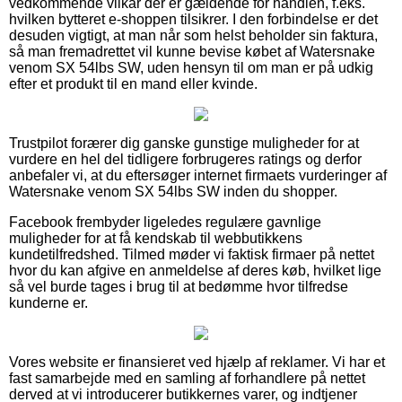
vedkommende vilkår der er gældende for handlen, f.eks.
hvilken bytteret e-shoppen tilsikrer. I den forbindelse er det
desuden vigtigt, at man når som helst beholder sin faktura,
så man fremadrettet vil kunne bevise købet af Watersnake
venom SX 54lbs SW, uden hensyn til om man er på udkig
efter et produkt til en mand eller kvinde.
Trustpilot forærer dig ganske gunstige muligheder for at
vurdere en hel del tidligere forbrugeres ratings og derfor
anbefaler vi, at du eftersøger internet firmaets vurderinger af
Watersnake venom SX 54lbs SW inden du shopper.
Facebook frembyder ligeledes regulære gavnlige
muligheder for at få kendskab til webbutikkens
kundetilfredshed. Tilmed møder vi faktisk firmaer på nettet
hvor du kan afgive en anmeldelse af deres køb, hvilket lige
så vel burde tages i brug til at bedømme hvor tilfredse
kunderne er.
Vores website er finansieret ved hjælp af reklamer. Vi har et
fast samarbejde med en samling af forhandlere på nettet
derved at vi introducerer butikkernes varer, og indtjener