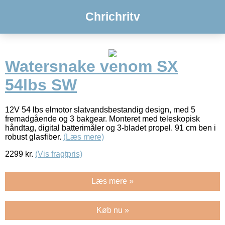
Chrichritv
Watersnake venom SX
54lbs SW
12V 54 lbs elmotor slatvandsbestandig design, med 5
fremadgående og 3 bakgear. Monteret med teleskopisk
håndtag, digital batterimåler og 3-bladet propel. 91 cm ben i
robust glasfiber.
(Læs mere)
2299
kr.
(Vis fragtpris)
Læs mere »
Køb nu »