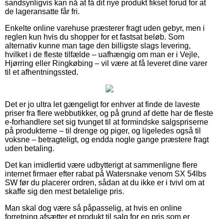
sandsynligvis kan nå at få dit nye produkt fikset forud for at
de lageransatte får fri.
Enkelte online varehuse præsterer fragt uden gebyr, men i
reglen kun hvis du shopper for et fastsat beløb. Som
alternativ kunne man tage den billigste slags levering,
hvilket i de fleste tilfælde – uafhængig om man er i Vejle,
Hjørring eller Ringkøbing – vil være at få leveret dine varer
til et afhentningssted.
Det er jo ultra let gængeligt for enhver at finde de laveste
priser fra flere webbutikker, og på grund af dette har de fleste
e-forhandlere set sig tvunget til at formindske salgspriserne
på produkterne – til drenge og piger, og ligeledes også til
voksne – betragteligt, og endda nogle gange præstere fragt
uden betaling.
Det kan imidlertid være udbytterigt at sammenligne flere
internet firmaer efter rabat på Watersnake venom SX 54lbs
SW før du placerer ordren, sådan at du ikke er i tvivl om at
skaffe sig den mest betalelige pris.
Man skal dog være så påpasselig, at hvis en online
forretning afsætter et produkt til salg for en pris som er