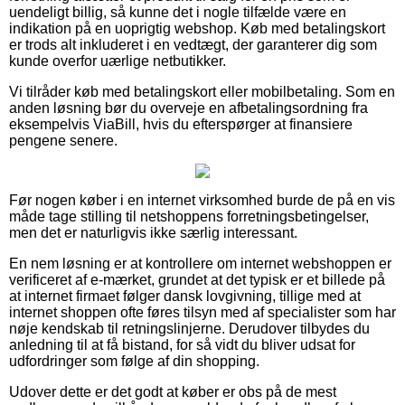
uendeligt billig, så kunne det i nogle tilfælde være en
indikation på en uoprigtig webshop. Køb med betalingskort
er trods alt inkluderet i en vedtægt, der garanterer dig som
kunde overfor uærlige netbutikker.
Vi tilråder køb med betalingskort eller mobilbetaling. Som en
anden løsning bør du overveje en afbetalingsordning fra
eksempelvis ViaBill, hvis du efterspørger at finansiere
pengene senere.
Før nogen køber i en internet virksomhed burde de på en vis
måde tage stilling til netshoppens forretningsbetingelser,
men det er naturligvis ikke særlig interessant.
En nem løsning er at kontrollere om internet webshoppen er
verificeret af e-mærket, grundet at det typisk er et billede på
at internet firmaet følger dansk lovgivning, tillige med at
internet shoppen ofte føres tilsyn med af specialister som har
nøje kendskab til retningslinjerne. Derudover tilbydes du
anledning til at få bistand, for så vidt du bliver udsat for
udfordringer som følge af din shopping.
Udover dette er det godt at køber er obs på de mest