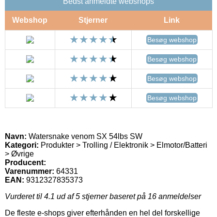
Bedst anmeldte webshops
Webshop
Stjerner
Link
Besøg webshop
Besøg webshop
Besøg webshop
Besøg webshop
Navn:
Watersnake venom SX 54lbs SW
Kategori:
Produkter > Trolling / Elektronik > Elmotor/Batteri
> Øvrige
Producent:
Varenummer:
64331
EAN:
9312327835373
Vurderet til
4.1
ud af 5 stjerner baseret på
16
anmeldelser
De fleste e-shops giver efterhånden en hel del forskellige