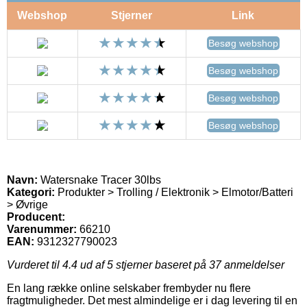
Webshop
Stjerner
Link
Besøg webshop
Besøg webshop
Besøg webshop
Besøg webshop
Navn:
Watersnake Tracer 30lbs
Kategori:
Produkter > Trolling / Elektronik > Elmotor/Batteri
> Øvrige
Producent:
Varenummer:
66210
EAN:
9312327790023
Vurderet til
4.4
ud af 5 stjerner baseret på
37
anmeldelser
En lang række online selskaber frembyder nu flere
fragtmuligheder. Det mest almindelige er i dag levering til en