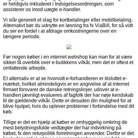
er heldigvis inkluderet i Indsigelsesordningen, som
assisterer os imod uægte e-handler.
Vi slår generelt et slag for kortbetalinger eller mobilbetaling.
Alternativt bør du udnytte en løsning fra fx ViaBill, for så vidt
du ser en fordel i at afdrage omkostningerne over en
længere periode.
Før nogen køber i en internet webshop kan man for at være
sikker få overblik over e-butikkens vilkår, men det er oftest et
omfattende arbejde.
Et alternativ er at se hvorvidt e-forhandleren er tilsluttet e-
mærket, hvilket almindeligvis er en angivelse af at internet
firmaet forsvarer de danske retningslinjer, udover at e-
handlen jævnligt evalueres af fagfolk der har nøje kendskab
til de gældende vilkår. Dette er desuden din mulighed for at
blive hjulpet, hvis du oplever problemer i forbindelse med dit
køb.
Tillige er det en hjælp at køber er omhyggelig omkring de
mest betydningsfulde vedtægter der har indvirkning på
købet, fx den returpolitik forretningen anvender. Derfor er det