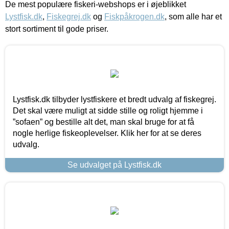
De mest populære fiskeri-webshops er i øjeblikket
Lystfisk.dk
,
Fiskegrej.dk
og
Fiskpåkrogen.dk
, som alle har et
stort sortiment til gode priser.
Lystfisk.dk tilbyder lystfiskere et bredt udvalg af fiskegrej.
Det skal være muligt at sidde stille og roligt hjemme i
”sofaen” og bestille alt det, man skal bruge for at få
nogle herlige fiskeoplevelser. Klik her for at se deres
udvalg.
Se udvalget på Lystfisk.dk