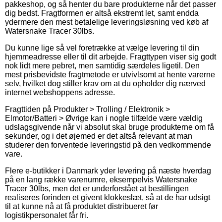
pakkeshop, og så henter du bare produkterne når det passer
dig bedst. Fragtformen er altså ekstremt let, samt endda
ydermere den mest betalelige leveringsløsning ved køb af
Watersnake Tracer 30lbs.
Du kunne lige så vel foretrække at vælge levering til din
hjemmeadresse eller til dit arbejde. Fragttypen viser sig godt
nok lidt mere pebret, men samtidig særdeles ligetil. Den
mest prisbevidste fragtmetode er utvivlsomt at hente varerne
selv, hvilket dog stiller krav om at du opholder dig nærved
internet webshoppens adresse.
Fragttiden på Produkter > Trolling / Elektronik >
Elmotor/Batteri > Øvrige kan i nogle tilfælde være vældig
udslagsgivende når vi absolut skal bruge produkterne om få
sekunder, og i det øjemed er det altså relevant at man
studerer den forventede leveringstid på den vedkommende
vare.
Flere e-butikker i Danmark yder levering på næste hverdag
på en lang række varenumre, eksempelvis Watersnake
Tracer 30lbs, men det er underforstået at bestillingen
realiseres forinden et givent klokkeslæt, så at de har udsigt
til at kunne nå at få produktet distribueret før
logistikpersonalet får fri.