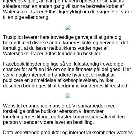
ligeledes vigtigt, at man permanent opbevarer sin faktura,
således man en anden gang vil kunne bekræfte købet af
Watersnake Tracer 30lbs, ligegyldigt om du søger efter varer
til en pige eller dreng.
Trustpilot leverer flere troværdige genveje til at gøre dig
bekendt med diverse andre køberes kritik og herved er det
fornuftigt, at du læser netbutikkens vurderinger af
Watersnake Tracer 30lbs forinden du bestiller.
Facebook tilbyder dig lige så vel fuldstændig troværdige
chancer for at få en idé om online firmaets pålidelighed. Her
ser vi nogle internet forhandlere hvor det er muligt at
publicere en anmeldelse af købsoplevelsen, hvilket
desuden bør bruges til at bedømme kundernes tilfredshed.
Websitet er annoncefinansieret. Vi samarbejder med
forskellige online butikker eftersom vi fremviser
forretningernes tilbud, og høster kommission såfremt den
person vi sender videre laver en bestilling.
Data vedrørende produkter og internet virksomheder værnes