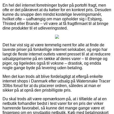
En hel del internet forretninger byder på portofri fragt, men
ofte er det påkrævet at du køber for en konkret pris. Desuden
kunne du snuppe den mindst kostelige leveringsmanér,
hvilket ofte – uafhængig om man opholder sig i Esbjerg,
Thisted eller Brande – vil være at få fragtfirmaet til at bringe
dine produkter til et udleveringssted.
Det har vist sig at være temmelig nemt for alle at finde de
laveste priser på forskellige internet selskaber, og ergo har
langt de fleste internet outlets været presset til at at reducere
udsalgspriserne på en række af deres varer – til drenge og
piger, og ligeledes også til voksne – drastisk, og endda
nogle gange byde på levering uden betaling.
Men det kan trods alt blive fordelagtigt at eftergå enkelte
internet shops i Danmark efter udsalg på Watersnake Tracer
30lbs forud for at du placerer ordren, således at man er
sikker på at opnå den prisbilligste pris.
Du skal trods alt være opmærksom på, at i tilfælde af at en
netbutik forhandler bedst i test varer for en pris der virker
hamrende favorabel, så kunne det mange gange være et
fingerpeg om en snydagtig netbutik. Køb med betalingskort