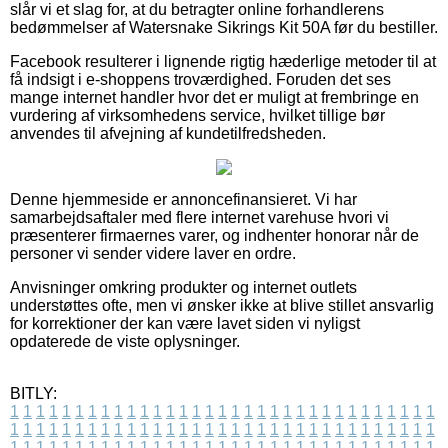
slår vi et slag for, at du betragter online forhandlerens
bedømmelser af Watersnake Sikrings Kit 50A før du bestiller.
Facebook resulterer i lignende rigtig hæderlige metoder til at
få indsigt i e-shoppens troværdighed. Foruden det ses
mange internet handler hvor det er muligt at frembringe en
vurdering af virksomhedens service, hvilket tillige bør
anvendes til afvejning af kundetilfredsheden.
Denne hjemmeside er annoncefinansieret. Vi har
samarbejdsaftaler med flere internet varehuse hvori vi
præsenterer firmaernes varer, og indhenter honorar når de
personer vi sender videre laver en ordre.
Anvisninger omkring produkter og internet outlets
understøttes ofte, men vi ønsker ikke at blive stillet ansvarlig
for korrektioner der kan være lavet siden vi nyligst
opdaterede de viste oplysninger.
BITLY:
1
1
1
1
1
1
1
1
1
1
1
1
1
1
1
1
1
1
1
1
1
1
1
1
1
1
1
1
1
1
1
1
1
1
1
1
1
1
1
1
1
1
1
1
1
1
1
1
1
1
1
1
1
1
1
1
1
1
1
1
1
1
1
1
1
1
1
1
1
1
1
1
1
1
1
1
1
1
1
1
1
1
1
1
1
1
1
1
1
1
1
1
1
1
1
1
1
1
1