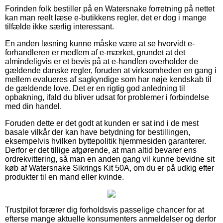
Forinden folk bestiller på en Watersnake forretning på nettet
kan man reelt læse e-butikkens regler, det er dog i mange
tilfælde ikke særlig interessant.
En anden løsning kunne måske være at se hvorvidt e-
forhandleren er medlem af e-mærket, grundet at det
almindeligvis er et bevis på at e-handlen overholder de
gældende danske regler, foruden at virksomheden en gang i
mellem evalueres af sagkyndige som har nøje kendskab til
de gældende love. Det er en rigtig god anledning til
opbakning, ifald du bliver udsat for problemer i forbindelse
med din handel.
Foruden dette er det godt at kunden er sat ind i de mest
basale vilkår der kan have betydning for bestillingen,
eksempelvis hvilken byttepolitik hjemmesiden garanterer.
Derfor er det tillige afgørende, at man altid bevarer ens
ordrekvittering, så man en anden gang vil kunne bevidne sit
køb af Watersnake Sikrings Kit 50A, om du er på udkig efter
produkter til en mand eller kvinde.
Trustpilot forærer dig forholdsvis passelige chancer for at
efterse mange aktuelle konsumenters anmeldelser og derfor