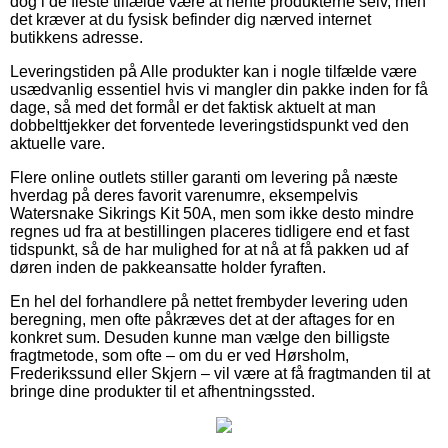
dog i de fleste tilfælde være at hente produkterne selv, men
det kræver at du fysisk befinder dig nærved internet
butikkens adresse.
Leveringstiden på Alle produkter kan i nogle tilfælde være
usædvanlig essentiel hvis vi mangler din pakke inden for få
dage, så med det formål er det faktisk aktuelt at man
dobbelttjekker det forventede leveringstidspunkt ved den
aktuelle vare.
Flere online outlets stiller garanti om levering på næste
hverdag på deres favorit varenumre, eksempelvis
Watersnake Sikrings Kit 50A, men som ikke desto mindre
regnes ud fra at bestillingen placeres tidligere end et fast
tidspunkt, så de har mulighed for at nå at få pakken ud af
døren inden de pakkeansatte holder fyraften.
En hel del forhandlere på nettet frembyder levering uden
beregning, men ofte påkræves det at der aftages for en
konkret sum. Desuden kunne man vælge den billigste
fragtmetode, som ofte – om du er ved Hørsholm,
Frederikssund eller Skjern – vil være at få fragtmanden til at
bringe dine produkter til et afhentningssted.