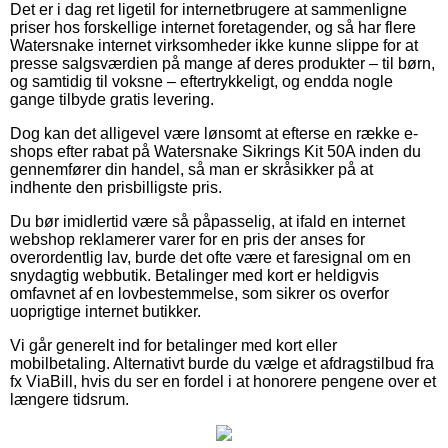
Det er i dag ret ligetil for internetbrugere at sammenligne
priser hos forskellige internet foretagender, og så har flere
Watersnake internet virksomheder ikke kunne slippe for at
presse salgsværdien på mange af deres produkter – til børn,
og samtidig til voksne – eftertrykkeligt, og endda nogle
gange tilbyde gratis levering.
Dog kan det alligevel være lønsomt at efterse en række e-
shops efter rabat på Watersnake Sikrings Kit 50A inden du
gennemfører din handel, så man er skråsikker på at
indhente den prisbilligste pris.
Du bør imidlertid være så påpasselig, at ifald en internet
webshop reklamerer varer for en pris der anses for
overordentlig lav, burde det ofte være et faresignal om en
snydagtig webbutik. Betalinger med kort er heldigvis
omfavnet af en lovbestemmelse, som sikrer os overfor
uoprigtige internet butikker.
Vi går generelt ind for betalinger med kort eller
mobilbetaling. Alternativt burde du vælge et afdragstilbud fra
fx ViaBill, hvis du ser en fordel i at honorere pengene over et
længere tidsrum.