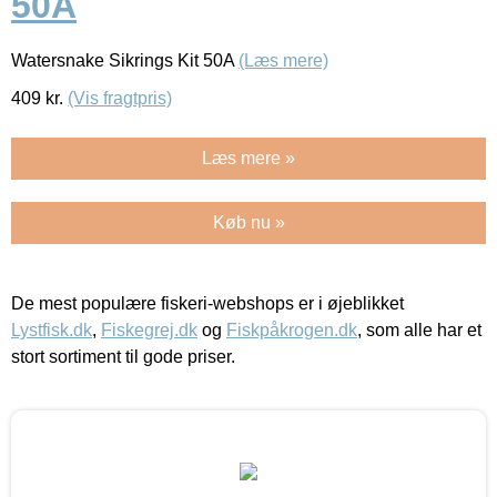
50A
Watersnake Sikrings Kit 50A
(Læs mere)
409
kr.
(Vis fragtpris)
Læs mere »
Køb nu »
De mest populære fiskeri-webshops er i øjeblikket
Lystfisk.dk
,
Fiskegrej.dk
og
Fiskpåkrogen.dk
, som alle har et
stort sortiment til gode priser.