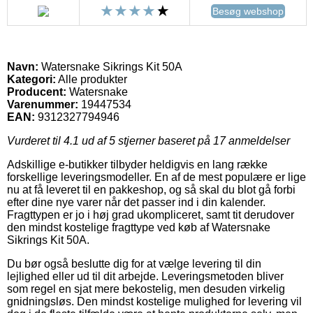
Besøg webshop
Navn:
Watersnake Sikrings Kit 50A
Kategori:
Alle produkter
Producent:
Watersnake
Varenummer:
19447534
EAN:
9312327794946
Vurderet til
4.1
ud af 5 stjerner baseret på
17
anmeldelser
Adskillige e-butikker tilbyder heldigvis en lang række
forskellige leveringsmodeller. En af de mest populære er lige
nu at få leveret til en pakkeshop, og så skal du blot gå forbi
efter dine nye varer når det passer ind i din kalender.
Fragttypen er jo i høj grad ukompliceret, samt tit derudover
den mindst kostelige fragttype ved køb af Watersnake
Sikrings Kit 50A.
Du bør også beslutte dig for at vælge levering til din
lejlighed eller ud til dit arbejde. Leveringsmetoden bliver
som regel en sjat mere bekostelig, men desuden virkelig
gnidningsløs. Den mindst kostelige mulighed for levering vil