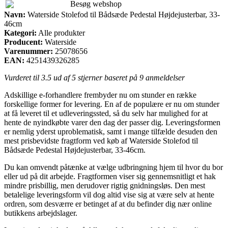
Besøg webshop
Navn:
Waterside Stolefod til Bådsæde Pedestal Højdejusterbar, 33-
46cm
Kategori:
Alle produkter
Producent:
Waterside
Varenummer:
25078656
EAN:
4251439326285
Vurderet til
3.5
ud af 5 stjerner baseret på
9
anmeldelser
Adskillige e-forhandlere frembyder nu om stunder en række
forskellige former for levering. En af de populære er nu om stunder
at få leveret til et udleveringssted, så du selv har mulighed for at
hente de nyindkøbte varer den dag der passer dig. Leveringsformen
er nemlig yderst uproblematisk, samt i mange tilfælde desuden den
mest prisbevidste fragtform ved køb af Waterside Stolefod til
Bådsæde Pedestal Højdejusterbar, 33-46cm.
Du kan omvendt påtænke at vælge udbringning hjem til hvor du bor
eller ud på dit arbejde. Fragtformen viser sig gennemsnitligt et hak
mindre prisbillig, men derudover rigtig gnidningsløs. Den mest
betalelige leveringsform vil dog altid vise sig at være selv at hente
ordren, som desværre er betinget af at du befinder dig nær online
butikkens arbejdslager.