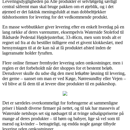
Leveringsdygtigheden på Alle produkter er selvfølgelig særligt
central såfremt man skal bruge pakken om et øjeblik, og i det
øjemed er det faktisk meningsfuldt at man dobbelttjekker
tidshorisonten for levering for det vedkommende produkt.
En masse webbutikker giver levering efter en enkelt hverdag på en
lang række af deres varenumre, eksempelvis Waterside Stolefod til
Bådsæde Pedestal Højdejusterbar, 33-46cm, men som trods alt er
regnet ud fra at du bestiller tidligere end et givent klokkeslæt, med
hensynstagen til at de kan nå at få produktet afsted inden de
lageransatte holder fyraften.
Flere online firmaer frembyder levering uden omkostninger, men i
reglen er det forbeholdt når der shoppes for et bestemt beløb.
Derudover skulle du udse dig den mest letkøbte løsning til levering,
der gerne – uanset om man er ved Køge, Nørresundby eller Vejen –
vil blive at få dem til at levere dine produkter til en pakkeshop.
Det er særdeles overkommeligt for forbrugerne at sammenligne
priser i blandt diverse firmaer på nettet, og til tak har massevis af
Waterside netshops set sig nødsaget til at tvinge udsalgspriserne på
mange af deres produkter – til børn og babyer, lige så vel som til
mænd og kvinder – betragteligt, og endda nogle gange tilbyde
levering uden omkostninger.