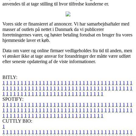
anvendes til at tage stilling til hvor tilfredse kunderne er.
Vores side er finansieret af annoncer. Vi har samarbejdsaftaler med
masser af outlets på nettet i Danmark da vi publicerer
forretningernes varer, og høster betaling forudsat en bruger fra vores
hjemmeside laver et køb.
Data om varer og online firmaer vedligeholdes fra tid til anden, men
vi ønsker ikke at tage ansvar for forandringer der måtte være udført
efter seneste opdatering af de viste informationer.
BITLY:
1
1
1
1
1
1
1
1
1
1
1
1
1
1
1
1
1
1
1
1
1
1
1
1
1
1
1
1
1
1
1
1
1
1
1
1
1
1
1
1
1
1
1
1
1
1
1
1
1
1
1
1
1
1
1
1
1
1
1
1
1
1
1
1
1
1
1
1
1
1
1
1
1
1
1
1
1
1
1
1
1
1
1
1
1
1
1
1
1
1
1
1
1
1
1
1
1
1
1
1
SPOTIFY:
1
1
1
1
1
1
1
1
1
1
1
1
1
1
1
1
1
1
1
1
1
1
1
1
1
1
1
1
1
1
1
1
1
1
1
1
1
1
1
1
1
1
1
1
1
1
1
1
1
1
1
1
1
1
1
1
1
1
1
1
1
1
1
1
1
1
1
1
1
1
1
1
1
1
1
1
1
1
1
1
1
1
1
1
1
1
1
1
1
1
1
1
1
1
1
1
1
1
1
1
CUTTLY BIO:
1
1
1
1
1
1
1
1
1
1
1
1
1
1
1
1
1
1
1
1
1
1
1
1
1
1
1
1
1
1
1
1
1
1
1
1
1