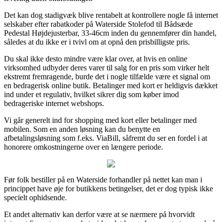
Det kan dog stadigvæk blive rentabelt at kontrollere nogle få internet
selskaber efter rabatkoder på Waterside Stolefod til Bådsæde
Pedestal Højdejusterbar, 33-46cm inden du gennemfører din handel,
således at du ikke er i tvivl om at opnå den prisbilligste pris.
Du skal ikke desto mindre være klar over, at hvis en online
virksomhed udbyder deres varer til salg for en pris som virker helt
ekstremt fremragende, burde det i nogle tilfælde være et signal om
en bedragerisk online butik. Betalinger med kort er heldigvis dækket
ind under et regulativ, hvilket sikrer dig som køber imod
bedrageriske internet webshops.
Vi går generelt ind for shopping med kort eller betalinger med
mobilen. Som en anden løsning kan du benytte en
afbetalingsløsning som f.eks. ViaBill, såfremt du ser en fordel i at
honorere omkostningerne over en længere periode.
Før folk bestiller på en Waterside forhandler på nettet kan man i
princippet have øje for butikkens betingelser, det er dog typisk ikke
specielt ophidsende.
Et andet alternativ kan derfor være at se nærmere på hvorvidt