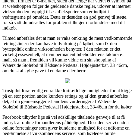
internet firmaet er e-mærket, siden det længe har været et sympol på
at webshoppen følger de gældende danske regler, udover at internet
virksomheden hyppigt tilses af eksperter som er indført i
vedtægterne på området. Dette er desuden en god genvej til støtte,
for så vidt du udsættes for problemstillinger i forbindelse med dit
indkøb.
Tilmed anbefales det at man er vaks omkring de mest vedkommende
retningslinjer der kan have indvirkning på købet, som fx den
byttepolitik online virksomheden benytter. I den relation er det
virkelig essesentielt, at man permanent bibeholder ens faktura e-
mail, så man i fremtiden vil kunne vidne om sin shopping af
Waterside Stolefod til Bådsæde Pedestal Højdejusterbar, 33-46cm,
om du skal købe gave til en dame eller herre.
Trustpilot forærer dig en række fortræffelige muligheder for at kigge
på en stor portion andre kunders ratings og af den grund anbefales
det, at du gennemsøger e-handlens vurderinger af Waterside
Stolefod til Bådsæde Pedestal Højdejusterbar, 33-46cm før du køber.
Facebook tilbyder lige så vel adskillige tiltalende genveje til at få
indtryk af online forhandlerens pålidelighed. Desuden ser vi endda
online forretninger som giver kunderne mulighed for at udforme en
bedømmelse af virksomhedens service, som ligeledes burde