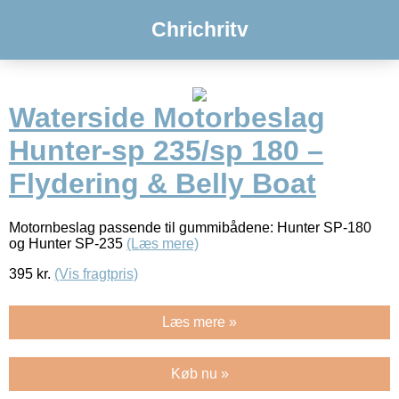
Chrichritv
Waterside Motorbeslag
Hunter-sp 235/sp 180 –
Flydering & Belly Boat
Motornbeslag passende til gummibådene: Hunter SP-180
og Hunter SP-235
(Læs mere)
395
kr.
(Vis fragtpris)
Læs mere »
Køb nu »