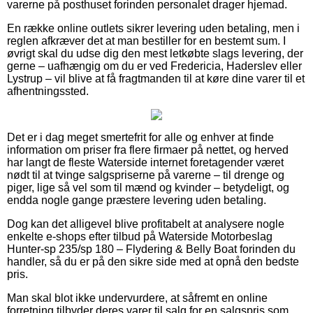
varerne på posthuset forinden personalet drager hjemad.
En række online outlets sikrer levering uden betaling, men i
reglen afkræver det at man bestiller for en bestemt sum. I
øvrigt skal du udse dig den mest letkøbte slags levering, der
gerne – uafhængig om du er ved Fredericia, Haderslev eller
Lystrup – vil blive at få fragtmanden til at køre dine varer til et
afhentningssted.
Det er i dag meget smertefrit for alle og enhver at finde
information om priser fra flere firmaer på nettet, og herved
har langt de fleste Waterside internet foretagender været
nødt til at tvinge salgspriserne på varerne – til drenge og
piger, lige så vel som til mænd og kvinder – betydeligt, og
endda nogle gange præstere levering uden betaling.
Dog kan det alligevel blive profitabelt at analysere nogle
enkelte e-shops efter tilbud på Waterside Motorbeslag
Hunter-sp 235/sp 180 – Flydering & Belly Boat forinden du
handler, så du er på den sikre side med at opnå den bedste
pris.
Man skal blot ikke undervurdere, at såfremt en online
forretning tilbyder deres varer til salg for en salgspris som