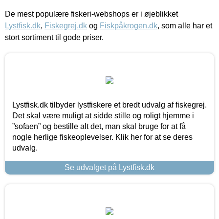
De mest populære fiskeri-webshops er i øjeblikket
Lystfisk.dk
,
Fiskegrej.dk
og
Fiskpåkrogen.dk
, som alle har et
stort sortiment til gode priser.
Lystfisk.dk tilbyder lystfiskere et bredt udvalg af fiskegrej.
Det skal være muligt at sidde stille og roligt hjemme i
”sofaen” og bestille alt det, man skal bruge for at få
nogle herlige fiskeoplevelser. Klik her for at se deres
udvalg.
Se udvalget på Lystfisk.dk