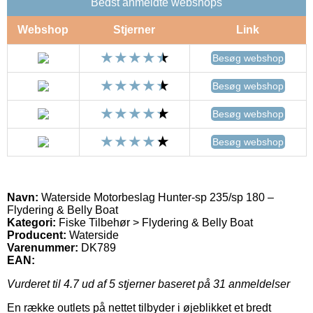
Bedst anmeldte webshops
Webshop
Stjerner
Link
Besøg webshop
Besøg webshop
Besøg webshop
Besøg webshop
Navn:
Waterside Motorbeslag Hunter-sp 235/sp 180 –
Flydering & Belly Boat
Kategori:
Fiske Tilbehør > Flydering & Belly Boat
Producent:
Waterside
Varenummer:
DK789
EAN:
Vurderet til
4.7
ud af 5 stjerner baseret på
31
anmeldelser
En række outlets på nettet tilbyder i øjeblikket et bredt