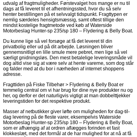
udvalg af fragtmuligheder. Førstevalget hos mange er nu til
dags at få leveret til et afhentningssted, hvor du så selv
henter bestillingen på et selvvalgt tidspunkt. Fragttypen er
nemlig særdeles hensigtsmæssig, samt oftest tillige den
mindst kostelige fragtmetode ved køb af Waterside
Motorbeslag Hunter-sp 235/sp 180 – Flydering & Belly Boat.
Du kunne lige så vel forsøge at få det leveret til din
privatbolig eller ud på dit arbejde. Løsningen bliver
gennemsnitligt en lille smule mere pebret, men lige så vel
særligt gnidningsløs. Den mest betalelige leveringsmåde vil
dog altid vise sig at være selv at hente varerne, som dog står
og falder med at du bor i nærheden af internet shoppens
adresse.
Fragttiden på Fiske Tilbehør > Flydering & Belly Boat er
temmelig central om vi har brug for dine nye produkter nu og
her, og derfor er det naturligvis vigtigt at man dobbelttjekker
leveringstiden for det respektive produkt.
Masser af netbutikker giver løfte om muligheden for dag-til-
dag levering på de fleste varer, eksempelvis Waterside
Motorbeslag Hunter-sp 235/sp 180 – Flydering & Belly Boat,
som er afhængig af at ordren aflægges forinden et fast
klokkeslæt, med det formål at de har mulighed for at nå at få