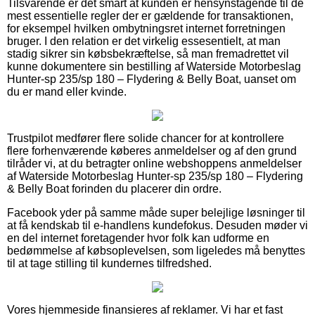
Tilsvarende er det smart at kunden er hensynstagende til de
mest essentielle regler der er gældende for transaktionen,
for eksempel hvilken ombytningsret internet forretningen
bruger. I den relation er det virkelig essesentielt, at man
stadig sikrer sin købsbekræftelse, så man fremadrettet vil
kunne dokumentere sin bestilling af Waterside Motorbeslag
Hunter-sp 235/sp 180 – Flydering & Belly Boat, uanset om
du er mand eller kvinde.
Trustpilot medfører flere solide chancer for at kontrollere
flere forhenværende køberes anmeldelser og af den grund
tilråder vi, at du betragter online webshoppens anmeldelser
af Waterside Motorbeslag Hunter-sp 235/sp 180 – Flydering
& Belly Boat forinden du placerer din ordre.
Facebook yder på samme måde super belejlige løsninger til
at få kendskab til e-handlens kundefokus. Desuden møder vi
en del internet foretagender hvor folk kan udforme en
bedømmelse af købsoplevelsen, som ligeledes må benyttes
til at tage stilling til kundernes tilfredshed.
Vores hjemmeside finansieres af reklamer. Vi har et fast