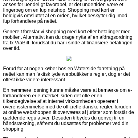
anses for uendeligt favorabel, er det undertiden være et
fingerpeg om en fup netshop. Shopping med kort er
heldigvis omsluttet af en orden, hvilket beskytter dig imod
fup forhandlere på nettet.
Generelt foreslår vi shopping med kort eller betalinger med
mobilen. Alternativt kan du drage nytte af en afdragsordning
fra fx ViaBill, forudsat du har i sinde at finansiere betalingen
over tid.
Forud for at nogen køber hos en Waterside forretning på
nettet kan man faktisk tyde webbutikkens regler, dog er det
oftest ikke videre interessant.
En nemmere løsning kunne måske være at bemærke om e-
forhandleren er e-mærket, siden det ofte er en
tilkendegivelse af at internet virksomheden opererer i
overensstemmelse med de officielle danske regler, foruden
at online webshoppen tit overværes af jurister som forstår de
gældende regulativer. Desuden tilbydes du genvej til en
håndsrækning, såfremt du udsættes for problemer ved din
shopping.