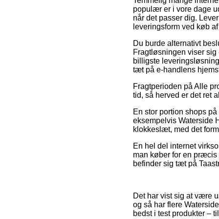
Temmelig mange internet
populær er i vore dage ud
når det passer dig. Leve
leveringsform ved køb a
Du burde alternativt beslu
Fragtløsningen viser sig 
billigste leveringsløsnin
tæt på e-handlens hjems
Fragtperioden på Alle pro
tid, så herved er det ret
En stor portion shops på
eksempelvis Waterside Ha
klokkeslæt, med det formå
En hel del internet virk
man køber for en præcis 
befinder sig tæt på Taastr
Det har vist sig at være u
og så har flere Watersid
bedst i test produkter – 