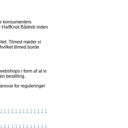
lle konsumenters
de HalfKnot Bådreb inden
itet. Tilmed møder vi
hvilket tilmed burde
ebshops i form af at vi
en bestilling.
ansvar for reguleringer
1
1
1
1
1
1
1
1
1
1
1
1
1
1
1
1
1
1
1
1
1
1
1
1
1
1