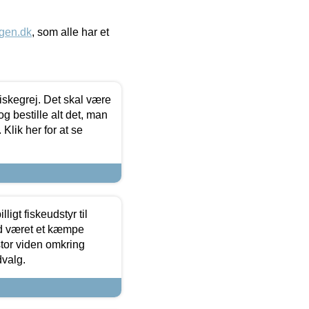
gen.dk
, som alle har et
 fiskegrej. Det skal være
og bestille alt det, man
 Klik her for at se
ligt fiskeudstyr til
tid været et kæmpe
stor viden omkring
dvalg.