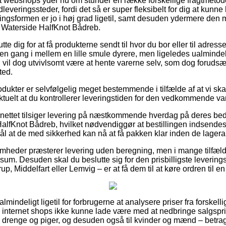
 webshops yder nu om stunder en række forskellige fragtmetode
leveringssteder, fordi det så er super fleksibelt for dig at kunn
ringsformen er jo i høj grad ligetil, samt desuden ydermere den 
f Waterside HalfKnot Bådreb.
tte dig for at få produkterne sendt til hvor du bor eller til adress
en gang i mellem en lille smule dyrere, men ligeledes ualmindel
g vil dog utvivlsomt være at hente varerne selv, som dog forudsæ
ted.
dukter er selvfølgelig meget bestemmende i tilfælde af at vi ska
 aktuelt at du kontrollerer leveringstiden for den vedkommende va
 nettet tilsiger levering på næstkommende hverdag på deres be
lfKnot Bådreb, hvilket nødvendiggør at bestillingen indsendes f
l at de med sikkerhed kan nå at få pakken klar inden de lageran
somheder præsterer levering uden beregning, men i mange tilfæl
sum. Desuden skal du beslutte sig for den prisbilligste leverin
up, Middelfart eller Lemvig – er at få dem til at køre ordren til 
almindeligt ligetil for forbrugerne at analysere priser fra forskel
e internet shops ikke kunne lade være med at nedbringe salgspr
til drenge og piger, og desuden også til kvinder og mænd – betra