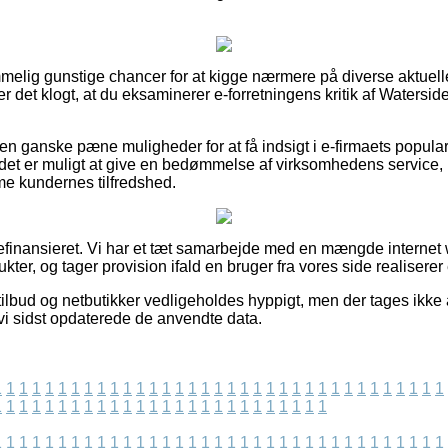
temmelig gunstige chancer for at kigge nærmere på diverse aktue
r det klogt, at du eksaminerer e-forretningens kritik af Watersi
n ganske pæne muligheder for at få indsigt i e-firmaets popular
 det er muligt at give en bedømmelse af virksomhedens service, 
mme kundernes tilfredshed.
finansieret. Vi har et tæt samarbejde med en mængde internet w
ter, og tager provision ifald en bruger fra vores side realiserer 
ilbud og netbutikker vedligeholdes hyppigt, men der tages ikke 
 vi sidst opdaterede de anvendte data.
1
1
1
1
1
1
1
1
1
1
1
1
1
1
1
1
1
1
1
1
1
1
1
1
1
1
1
1
1
1
1
1
1
1
1
1
1
1
1
1
1
1
1
1
1
1
1
1
1
1
1
1
1
1
1
1
1
1
1
1
1
1
1
1
1
1
1
1
1
1
1
1
1
1
1
1
1
1
1
1
1
1
1
1
1
1
1
1
1
1
1
1
1
1
1
1