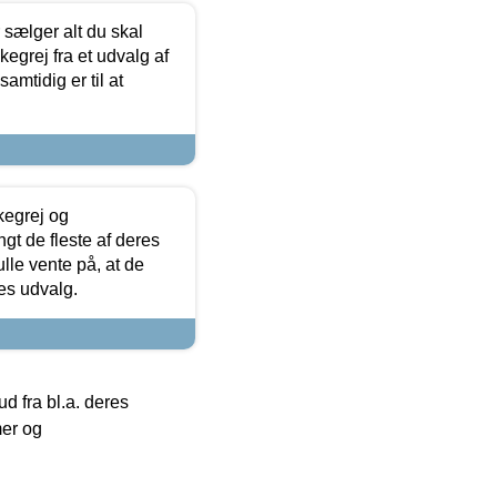
sælger alt du skal
skegrej fra et udvalg af
samtidig er til at
kegrej og
angt de fleste af deres
ulle vente på, at de
res udvalg.
 fra bl.a. deres
mer og