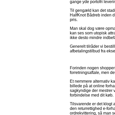
gange yde portofri leveri
Til gengæld kan det stad
HalfKnot Bådreb inden du 
pris.
Man skal dog være opmærk
kan ses som utopisk attr
ikke desto mindre indbefa
Generelt tilråder vi besti
afbetalingstilbud fra ekse
Forinden nogen shopper i
forretningsaftale, men de
Et nemmere alternativ k
billede på at online forh
sagkyndige der mestrer vi
forbindelse med dit køb.
Tilsvarende er det klogt
den returrettighed e-forh
ordrekvittering, så man 