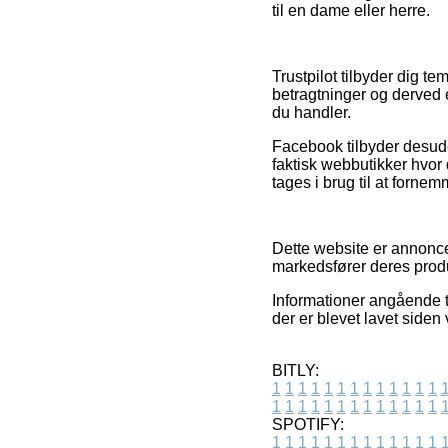
til en dame eller herre.
Trustpilot tilbyder dig 
betragtninger og derved e
du handler.
Facebook tilbyder desude
faktisk webbutikker hvor
tages i brug til at forne
Dette website er annonce
markedsfører deres produk
Informationer angående t
der er blevet lavet siden
BITLY:
1
1
1
1
1
1
1
1
1
1
1
1
1
1
1
1
1
1
1
1
1
1
1
1
1
1
SPOTIFY:
1
1
1
1
1
1
1
1
1
1
1
1
1