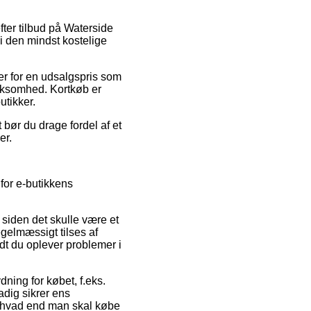
ter tilbud på Waterside
i den mindst kostelige
er for en udsalgspris som
irksomhed. Kortkøb er
utikker.
t bør du drage fordel af et
er.
for e-butikkens
siden det skulle være et
egelmæssigt tilses af
idt du oplever problemer i
ning for købet, f.eks.
adig sikrer ens
b, hvad end man skal købe