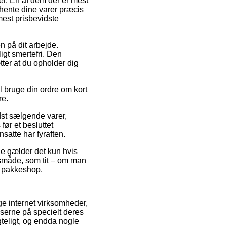
r. En af dem der er mest
e hente dine varer præcis
mest prisbevidste
en på dit arbejde.
igt smertefri. Den
tter at du opholder dig
l bruge din ordre om kort
re.
dst sælgende varer,
ør et besluttet
satte har fyraften.
de gælder det kun hvis
gsmåde, som tit – om man
en pakkeshop.
lige internet virksomheder,
iserne på specielt deres
gteligt, og endda nogle