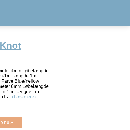
fKnot
meter 4mm Løbelængde
6mm-1m Længde 1m
Farve Blue/Yellow
meter 8mm Løbelængde
10mm-1m Længde 1m
m Far
(Læs mere)
b nu »