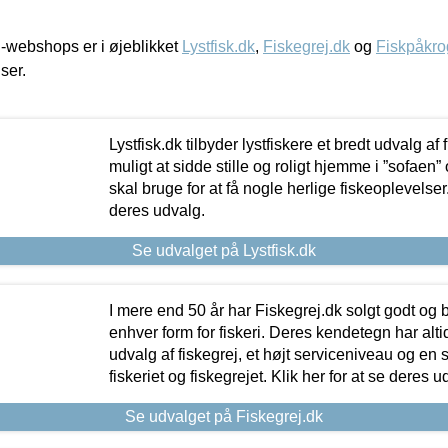
-webshops er i øjeblikket
Lystfisk.dk
,
Fiskegrej.dk
og
Fiskpåkro
iser.
Lystfisk.dk tilbyder lystfiskere et bredt udvalg af
muligt at sidde stille og roligt hjemme i ”sofaen” 
skal bruge for at få nogle herlige fiskeoplevelser.
deres udvalg.
Se udvalget på Lystfisk.dk
I mere end 50 år har Fiskegrej.dk solgt godt og bil
enhver form for fiskeri. Deres kendetegn har al
udvalg af fiskegrej, et højt serviceniveau og en 
fiskeriet og fiskegrejet. Klik her for at se deres u
Se udvalget på Fiskegrej.dk