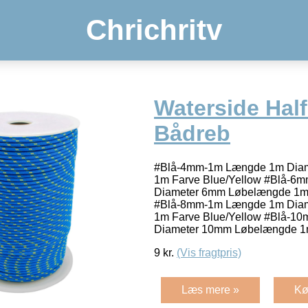
Chrichritv
Waterside Hal
Bådreb
#Blå-4mm-1m Længde 1m Dia
1m Farve Blue/Yellow #Blå-
Diameter 6mm Løbelængde 1m 
#Blå-8mm-1m Længde 1m Dia
1m Farve Blue/Yellow #Blå-
Diameter 10mm Løbelængde 1
9
kr.
(Vis fragtpris)
Læs mere »
Kø