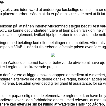
ng.
igvæk være tiden værd at undersøge forskellige online firmaer ef
placerer ordren, sådan at du er på den sikre side med at få fat 
som på, at når en internet virksomhed sælger bedst i test var
aktiv, så kunne det undertiden være et tegn på en falsk online v
ttet af et reglement, hvilket hjælper køber imod svindlende netb
llinger med betalingskort eller betalinger med mobilen. Alternativ
mpelvis ViaBill, når du tilstræber at afbetale prisen over flere ug
 en Waterside internet handler behøver de utvivlsomt have øje 
t er i reglen et tidskrævende projekt.
an derfor være at kigge om webshoppen er medlem af e-mærket, 
andleren efterlever de gældende danske regler, foruden at den r
lkårene. Desuden giver det dig lejlighed til assistance, for så v
 at du er påpasselig med de elementære regler der kan have betyd
andleren lover. I den forbindelse er det tilmed relevant, at man st
senere kan eftervise sin bestilling af Waterside HalfKnot Bådre