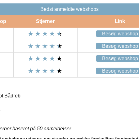
Bedst anmeldte webshops
op
Stjerner
Link
Besøg webshop
Besøg webshop
Besøg webshop
Besøg webshop
ot Bådreb
7
jerner baseret på
50
anmeldelser