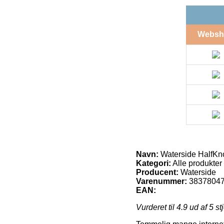
Websh
Navn:
Waterside HalfKn
Kategori:
Alle produkter
Producent:
Waterside
Varenummer:
3837804
EAN:
Vurderet til
4.9
ud af 5 st