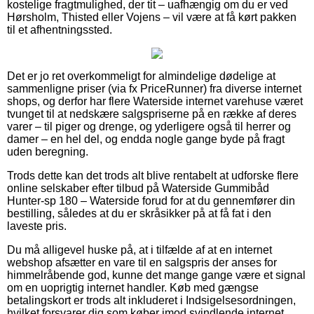
kostelige fragtmulighed, der tit – uafhængig om du er ved
Hørsholm, Thisted eller Vojens – vil være at få kørt pakken
til et afhentningssted.
Det er jo ret overkommeligt for almindelige dødelige at
sammenligne priser (via fx PriceRunner) fra diverse internet
shops, og derfor har flere Waterside internet varehuse været
tvunget til at nedskære salgspriserne på en række af deres
varer – til piger og drenge, og yderligere også til herrer og
damer – en hel del, og endda nogle gange byde på fragt
uden beregning.
Trods dette kan det trods alt blive rentabelt at udforske flere
online selskaber efter tilbud på Waterside Gummibåd
Hunter-sp 180 – Waterside forud for at du gennemfører din
bestilling, således at du er skråsikker på at få fat i den
laveste pris.
Du må alligevel huske på, at i tilfælde af at en internet
webshop afsætter en vare til en salgspris der anses for
himmelråbende god, kunne det mange gange være et signal
om en uoprigtig internet handler. Køb med gængse
betalingskort er trods alt inkluderet i Indsigelsesordningen,
hvilket forsvarer dig som køber imod svindlende internet