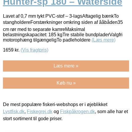
Hunter-sp 180 – Waterside
Lavet af 0,7 mm tykt PVC-stof – 3-lagsAftagelig bænkTo
stangholdereForstærkninger omkring siden af ââbåden35
cm rør med to separate kamreMaksimal
belastningskapacitet: 185 kgTre stabile bundpladerValgfri
motorophæng tilgængeligTo padleholdere
(Læs mere)
1659
kr.
(Vis fragtpris)
Læs mere »
Køb nu »
De mest populære fiskeri-webshops er i øjeblikket
Lystfisk.dk
,
Fiskegrej.dk
og
Fiskpåkrogen.dk
, som alle har et
stort sortiment til gode priser.