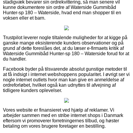
stadigvæk bevarer sin ordrekvittering, så man senere vil
kunne dokumentere sin ordre af Waterside Gummibåd
Hunter-sp 180 – Waterside, hvad end man shopper til en
voksen eller et barn.
Trustpilot leverer nogle tiltalende muligheder for at kigge på
ganske mange eksisterende kunders observationer og på
grund af dette foreslåes det, at du læser e-firmaets kritik af
Waterside Gummibåd Hunter-sp 180 – Waterside forud for at
du handler.
Facebook byder på tilsvarende absolut gunstige metoder til
at få indsigt i internet webshoppens popularitet. I øvrigt ser vi
nogle internet outlets hvor man kan give en anmeldelse af
ordreforløbet, hvilket også kan udnyttes til afvejning af
tidligere kunders oplevelser.
Vores website er finansieret ved hjælp af reklamer. Vi
arbejder sammen med en stribe internet shops i Danmark
eftersom vi promoverer forretningernes tilbud, og høster
betaling om vores brugere foretager en bestilling.