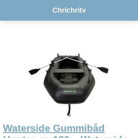
Chrichritv
Waterside Gummibåd