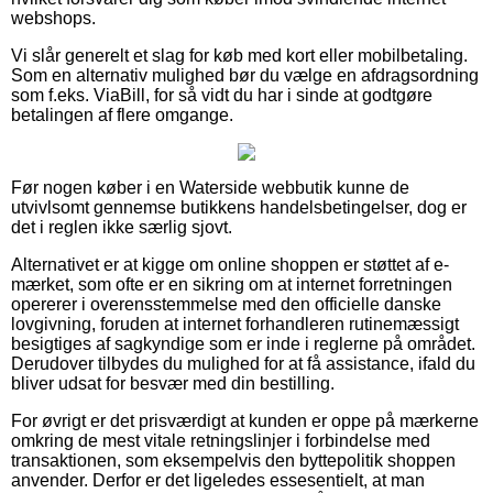
webshops.
Vi slår generelt et slag for køb med kort eller mobilbetaling.
Som en alternativ mulighed bør du vælge en afdragsordning
som f.eks. ViaBill, for så vidt du har i sinde at godtgøre
betalingen af flere omgange.
Før nogen køber i en Waterside webbutik kunne de
utvivlsomt gennemse butikkens handelsbetingelser, dog er
det i reglen ikke særlig sjovt.
Alternativet er at kigge om online shoppen er støttet af e-
mærket, som ofte er en sikring om at internet forretningen
opererer i overensstemmelse med den officielle danske
lovgivning, foruden at internet forhandleren rutinemæssigt
besigtiges af sagkyndige som er inde i reglerne på området.
Derudover tilbydes du mulighed for at få assistance, ifald du
bliver udsat for besvær med din bestilling.
For øvrigt er det prisværdigt at kunden er oppe på mærkerne
omkring de mest vitale retningslinjer i forbindelse med
transaktionen, som eksempelvis den byttepolitik shoppen
anvender. Derfor er det ligeledes essesentielt, at man