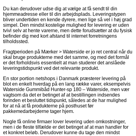
Du kan derudover udse dig at vælge at få sendt til din
hjemmeadresse eller til din arbejdsplads. Leveringstypen
bliver undertiden en kende dyrere, men lige så vel i høj grad
simpel. Den mindst kostelige mulighed for levering er uden
tvivl selv at hente varerne, men dette forudsætter at du fysisk
befinder dig med kort afstand til internet forretningens
tilholdssted.
Fragtperioden på Mærker > Waterside er jo ret central når du
skal bruge produkterne med det samme, og med det formål
er det forholdsvis essentielt at man studerer det anslåede
leveringstidspunkt ved det relevante produkt.
En stor portion netshops i Danmark præsterer levering på
blot en enkelt hverdag på en lang række varer, eksempelvis
Waterside Gummibåd Hunter-sp 180 – Waterside, men vær
vagtsom da det er betinget af at bestillingen indsendes
forinden et besluttet tidspunkt, således at de har mulighed
for at nå at få produkterne på posthuset før
pakkemedarbejderne tager hjem.
Nogle få online firmaer lover levering uden omkostninger,
men i de fleste tilfælde er det betinget af at man handler for
et konkret beløb. Derudover kunne du tage den mindst