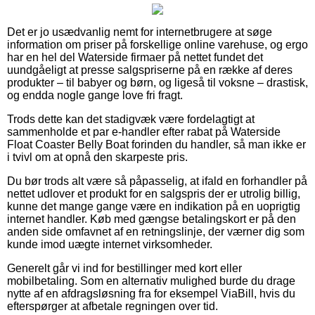
Det er jo usædvanlig nemt for internetbrugere at søge
information om priser på forskellige online varehuse, og ergo
har en hel del Waterside firmaer på nettet fundet det
uundgåeligt at presse salgspriserne på en række af deres
produkter – til babyer og børn, og ligeså til voksne – drastisk,
og endda nogle gange love fri fragt.
Trods dette kan det stadigvæk være fordelagtigt at
sammenholde et par e-handler efter rabat på Waterside
Float Coaster Belly Boat forinden du handler, så man ikke er
i tvivl om at opnå den skarpeste pris.
Du bør trods alt være så påpasselig, at ifald en forhandler på
nettet udlover et produkt for en salgspris der er utrolig billig,
kunne det mange gange være en indikation på en uoprigtig
internet handler. Køb med gængse betalingskort er på den
anden side omfavnet af en retningslinje, der værner dig som
kunde imod uægte internet virksomheder.
Generelt går vi ind for bestillinger med kort eller
mobilbetaling. Som en alternativ mulighed burde du drage
nytte af en afdragsløsning fra for eksempel ViaBill, hvis du
efterspørger at afbetale regningen over tid.