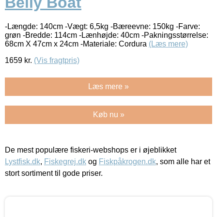
Belly Boat
-Længde: 140cm -Vægt: 6,5kg -Bæreevne: 150kg -Farve:
grøn -Bredde: 114cm -Lænhøjde: 40cm -Pakningsstørrelse:
68cm X 47cm x 24cm -Materiale: Cordura
(Læs mere)
1659
kr.
(Vis fragtpris)
Læs mere »
Køb nu »
De mest populære fiskeri-webshops er i øjeblikket
Lystfisk.dk
,
Fiskegrej.dk
og
Fiskpåkrogen.dk
, som alle har et
stort sortiment til gode priser.