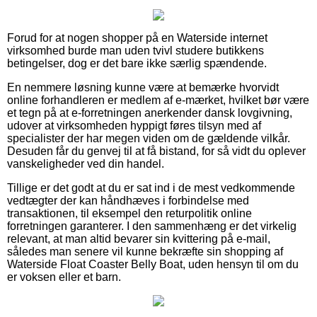
Forud for at nogen shopper på en Waterside internet
virksomhed burde man uden tvivl studere butikkens
betingelser, dog er det bare ikke særlig spændende.
En nemmere løsning kunne være at bemærke hvorvidt
online forhandleren er medlem af e-mærket, hvilket bør være
et tegn på at e-forretningen anerkender dansk lovgivning,
udover at virksomheden hyppigt føres tilsyn med af
specialister der har megen viden om de gældende vilkår.
Desuden får du genvej til at få bistand, for så vidt du oplever
vanskeligheder ved din handel.
Tillige er det godt at du er sat ind i de mest vedkommende
vedtægter der kan håndhæves i forbindelse med
transaktionen, til eksempel den returpolitik online
forretningen garanterer. I den sammenhæng er det virkelig
relevant, at man altid bevarer sin kvittering på e-mail,
således man senere vil kunne bekræfte sin shopping af
Waterside Float Coaster Belly Boat, uden hensyn til om du
er voksen eller et barn.