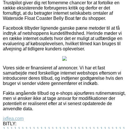
Trustpilot giver dig ret fornemme chancer for at fortolke en
række eksisterende forbrugeres kritik og derfor er det
fornuftigt, at du betragter internet selskabets omtaler af
Waterside Float Coaster Belly Boat før du shopper.
Facebook tilbyder lignende ganske pæne metoder til at få
indtryk af netshoppens kundetilfredshed. Herinde møder vi
en række internet outlets hvor det er muligt at udfærdige en
evaluering af købsoplevelsen, hvilket tilmed kan bruges til
afvejning af tidligere kunders oplevelser.
Vores side er finansieret af annoncer. Vi har et fast
samarbejde med forskellige internet webshops eftersom vi
introducerer deres tilbud, og indtjener godtgørelse hvis den
bruger vi sender videre gennemfører et indkøb.
Fakta angående tilbud og e-shops ajourføres rutinemæssigt,
men vi ønsker ikke at tage ansvar for modifikationer der
potentielt er realiseret efter at vi senest opdaterede de
anvendte data.
jxflea.com
BITLY:
1
1
1
1
1
1
1
1
1
1
1
1
1
1
1
1
1
1
1
1
1
1
1
1
1
1
1
1
1
1
1
1
1