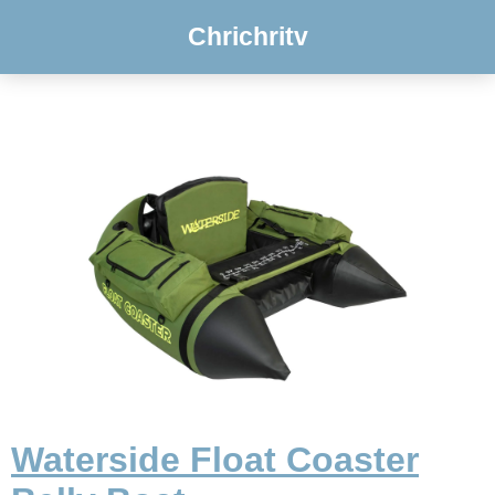
Chrichritv
Waterside Float Coaster