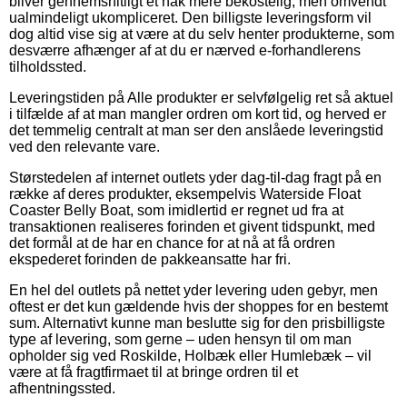
bliver gennemsnitligt et hak mere bekostelig, men omvendt
ualmindeligt ukompliceret. Den billigste leveringsform vil
dog altid vise sig at være at du selv henter produkterne, som
desværre afhænger af at du er nærved e-forhandlerens
tilholdssted.
Leveringstiden på Alle produkter er selvfølgelig ret så aktuel
i tilfælde af at man mangler ordren om kort tid, og herved er
det temmelig centralt at man ser den anslåede leveringstid
ved den relevante vare.
Størstedelen af internet outlets yder dag-til-dag fragt på en
række af deres produkter, eksempelvis Waterside Float
Coaster Belly Boat, som imidlertid er regnet ud fra at
transaktionen realiseres forinden et givent tidspunkt, med
det formål at de har en chance for at nå at få ordren
ekspederet forinden de pakkeansatte har fri.
En hel del outlets på nettet yder levering uden gebyr, men
oftest er det kun gældende hvis der shoppes for en bestemt
sum. Alternativt kunne man beslutte sig for den prisbilligste
type af levering, som gerne – uden hensyn til om man
opholder sig ved Roskilde, Holbæk eller Humlebæk – vil
være at få fragtfirmaet til at bringe ordren til et
afhentningssted.