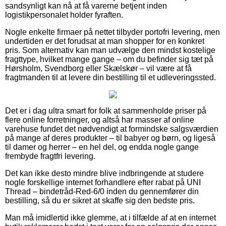
sandsynligt kan nå at få varerne betjent inden
logistikpersonalet holder fyraften.
Nogle enkelte firmaer på nettet tilbyder portofri levering, men
undertiden er det forudsat at man shopper for en konkret
pris. Som alternativ kan man udvælge den mindst kostelige
fragttype, hvilket mange gange – om du befinder sig tæt på
Hørsholm, Svendborg eller Skælskør – vil være at få
fragtmanden til at levere din bestilling til et udleveringssted.
Det er i dag ultra smart for folk at sammenholde priser på
flere online forretninger, og altså har masser af online
varehuse fundet det nødvendigt at formindske salgsværdien
på mange af deres produkter – til babyer og børn, og ligeså
til damer og herrer – en hel del, og endda nogle gange
frembyde fragtfri levering.
Det kan ikke desto mindre blive indbringende at studere
nogle forskellige internet forhandlere efter rabat på UNI
Thread – bindetråd-Red-6/0 inden du gennemfører din
bestilling, så du er sikret at skaffe sig den bedste pris.
Man må imidlertid ikke glemme, at i tilfælde af at en internet