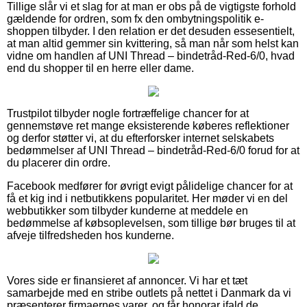
Tillige slår vi et slag for at man er obs på de vigtigste forhold
gældende for ordren, som fx den ombytningspolitik e-
shoppen tilbyder. I den relation er det desuden essesentielt,
at man altid gemmer sin kvittering, så man når som helst kan
vidne om handlen af UNI Thread – bindetråd-Red-6/0, hvad
end du shopper til en herre eller dame.
Trustpilot tilbyder nogle fortræffelige chancer for at
gennemstøve ret mange eksisterende køberes reflektioner
og derfor støtter vi, at du efterforsker internet selskabets
bedømmelser af UNI Thread – bindetråd-Red-6/0 forud for at
du placerer din ordre.
Facebook medfører for øvrigt evigt pålidelige chancer for at
få et kig ind i netbutikkens popularitet. Her møder vi en del
webbutikker som tilbyder kunderne at meddele en
bedømmelse af købsoplevelsen, som tillige bør bruges til at
afveje tilfredsheden hos kunderne.
Vores side er finansieret af annoncer. Vi har et tæt
samarbejde med en stribe outlets på nettet i Danmark da vi
præsenterer firmaernes varer, og får honorar ifald de