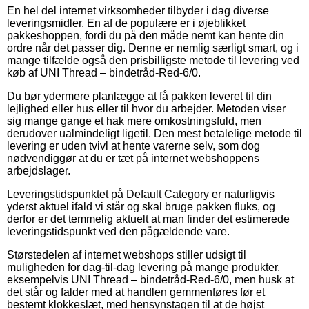
En hel del internet virksomheder tilbyder i dag diverse
leveringsmidler. En af de populære er i øjeblikket
pakkeshoppen, fordi du på den måde nemt kan hente din
ordre når det passer dig. Denne er nemlig særligt smart, og i
mange tilfælde også den prisbilligste metode til levering ved
køb af UNI Thread – bindetråd-Red-6/0.
Du bør ydermere planlægge at få pakken leveret til din
lejlighed eller hus eller til hvor du arbejder. Metoden viser
sig mange gange et hak mere omkostningsfuld, men
derudover ualmindeligt ligetil. Den mest betalelige metode til
levering er uden tvivl at hente varerne selv, som dog
nødvendiggør at du er tæt på internet webshoppens
arbejdslager.
Leveringstidspunktet på Default Category er naturligvis
yderst aktuel ifald vi står og skal bruge pakken fluks, og
derfor er det temmelig aktuelt at man finder det estimerede
leveringstidspunkt ved den pågældende vare.
Størstedelen af internet webshops stiller udsigt til
muligheden for dag-til-dag levering på mange produkter,
eksempelvis UNI Thread – bindetråd-Red-6/0, men husk at
det står og falder med at handlen gemmenføres før et
bestemt klokkeslæt, med hensynstagen til at de højst