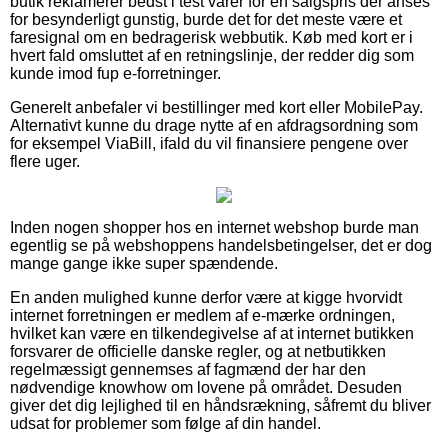
butik reklamerer bedst i test varer for en salgspris der anses
for besynderligt gunstig, burde det for det meste være et
faresignal om en bedragerisk webbutik. Køb med kort er i
hvert fald omsluttet af en retningslinje, der redder dig som
kunde imod fup e-forretninger.
Generelt anbefaler vi bestillinger med kort eller MobilePay.
Alternativt kunne du drage nytte af en afdragsordning som
for eksempel ViaBill, ifald du vil finansiere pengene over
flere uger.
Inden nogen shopper hos en internet webshop burde man
egentlig se på webshoppens handelsbetingelser, det er dog
mange gange ikke super spændende.
En anden mulighed kunne derfor være at kigge hvorvidt
internet forretningen er medlem af e-mærke ordningen,
hvilket kan være en tilkendegivelse af at internet butikken
forsvarer de officielle danske regler, og at netbutikken
regelmæssigt gennemses af fagmænd der har den
nødvendige knowhow om lovene på området. Desuden
giver det dig lejlighed til en håndsrækning, såfremt du bliver
udsat for problemer som følge af din handel.