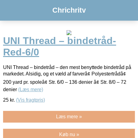
Chrichritv
UNI Thread – bindetråd-
Red-6/0
UNI Thread – bindetråd – den mest benyttede bindetråd på
markedet. Alsidig, og et væld af farverâ¢ Polyestertrådâ¢
200 yard pr. spoleâ¢ Str. 6/0 – 136 denier â¢ Str. 8/0 – 72
denier
(Læs mere)
25
kr.
(Vis fragtpris)
Læs mere »
Køb nu »