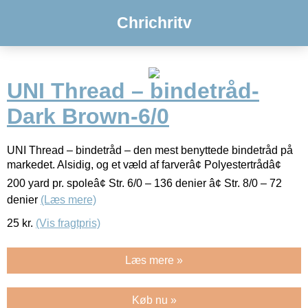
Chrichritv
UNI Thread – bindetråd-
Dark Brown-6/0
UNI Thread – bindetråd – den mest benyttede bindetråd på
markedet. Alsidig, og et væld af farverâ¢ Polyestertrådâ¢
200 yard pr. spoleâ¢ Str. 6/0 – 136 denier â¢ Str. 8/0 – 72
denier
(Læs mere)
25
kr.
(Vis fragtpris)
Læs mere »
Køb nu »