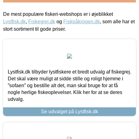
De mest populære fiskeri-webshops er i øjeblikket
Lystfisk.dk
,
Fiskegrej.dk
og
Fiskpåkrogen.dk
, som alle har et
stort sortiment til gode priser.
Lystfisk.dk tilbyder lystfiskere et bredt udvalg af fiskegrej.
Det skal være muligt at sidde stille og roligt hjemme i
”sofaen” og bestille alt det, man skal bruge for at få
nogle herlige fiskeoplevelser. Klik her for at se deres
udvalg.
Se udvalget på Lystfisk.dk