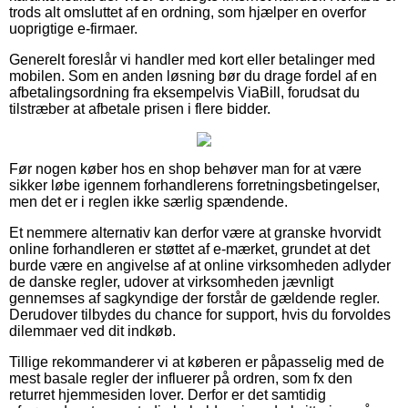
trods alt omsluttet af en ordning, som hjælper en overfor
uoprigtige e-firmaer.
Generelt foreslår vi handler med kort eller betalinger med
mobilen. Som en anden løsning bør du drage fordel af en
afbetalingsordning fra eksempelvis ViaBill, forudsat du
tilstræber at afbetale prisen i flere bidder.
Før nogen køber hos en shop behøver man for at være
sikker løbe igennem forhandlerens forretningsbetingelser,
men det er i reglen ikke særlig spændende.
Et nemmere alternativ kan derfor være at granske hvorvidt
online forhandleren er støttet af e-mærket, grundet at det
burde være en angivelse af at online virksomheden adlyder
de danske regler, udover at virksomheden jævnligt
gennemses af sagkyndige der forstår de gældende regler.
Derudover tilbydes du chance for support, hvis du forvoldes
dilemmaer ved dit indkøb.
Tillige rekommanderer vi at køberen er påpasselig med de
mest basale regler der influerer på ordren, som fx den
returret hjemmesiden lover. Derfor er det samtidig