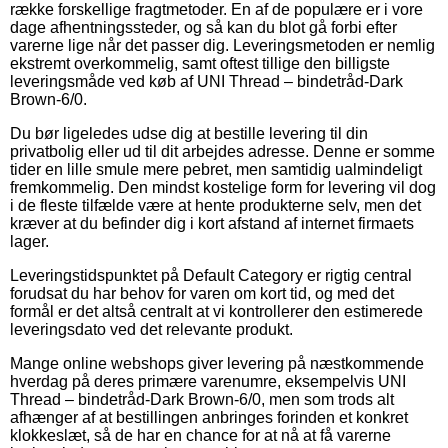
række forskellige fragtmetoder. En af de populære er i vore
dage afhentningssteder, og så kan du blot gå forbi efter
varerne lige når det passer dig. Leveringsmetoden er nemlig
ekstremt overkommelig, samt oftest tillige den billigste
leveringsmåde ved køb af UNI Thread – bindetråd-Dark
Brown-6/0.
Du bør ligeledes udse dig at bestille levering til din
privatbolig eller ud til dit arbejdes adresse. Denne er somme
tider en lille smule mere pebret, men samtidig ualmindeligt
fremkommelig. Den mindst kostelige form for levering vil dog
i de fleste tilfælde være at hente produkterne selv, men det
kræver at du befinder dig i kort afstand af internet firmaets
lager.
Leveringstidspunktet på Default Category er rigtig central
forudsat du har behov for varen om kort tid, og med det
formål er det altså centralt at vi kontrollerer den estimerede
leveringsdato ved det relevante produkt.
Mange online webshops giver levering på næstkommende
hverdag på deres primære varenumre, eksempelvis UNI
Thread – bindetråd-Dark Brown-6/0, men som trods alt
afhænger af at bestillingen anbringes forinden et konkret
klokkeslæt, så de har en chance for at nå at få varerne