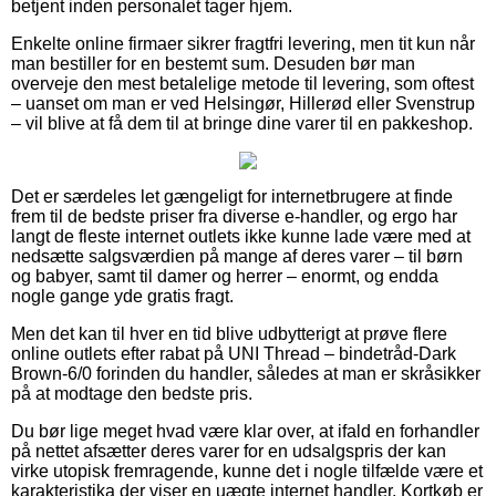
betjent inden personalet tager hjem.
Enkelte online firmaer sikrer fragtfri levering, men tit kun når
man bestiller for en bestemt sum. Desuden bør man
overveje den mest betalelige metode til levering, som oftest
– uanset om man er ved Helsingør, Hillerød eller Svenstrup
– vil blive at få dem til at bringe dine varer til en pakkeshop.
Det er særdeles let gængeligt for internetbrugere at finde
frem til de bedste priser fra diverse e-handler, og ergo har
langt de fleste internet outlets ikke kunne lade være med at
nedsætte salgsværdien på mange af deres varer – til børn
og babyer, samt til damer og herrer – enormt, og endda
nogle gange yde gratis fragt.
Men det kan til hver en tid blive udbytterigt at prøve flere
online outlets efter rabat på UNI Thread – bindetråd-Dark
Brown-6/0 forinden du handler, således at man er skråsikker
på at modtage den bedste pris.
Du bør lige meget hvad være klar over, at ifald en forhandler
på nettet afsætter deres varer for en udsalgspris der kan
virke utopisk fremragende, kunne det i nogle tilfælde være et
karakteristika der viser en uægte internet handler. Kortkøb er