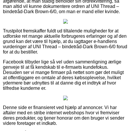
afgørende, at man stadig beholder sin ordrekvittering, så
man altid vil kunne dokumentere ordren af UNI Thread –
bindetråd-Dark Brown-6/0, om man er mand eller kvinde.
Trustpilot fremskaffer fuldt ud tiltalende muligheder for at
udforske ret mange aktuelle forbrugeres erfaringer og af den
grund kan det være til hjælp, at du iagttager e-handlens
vurderinger af UNI Thread – bindetråd-Dark Brown-6/0 forud
for at du bestiller.
Facebook tilbyder lige så vel uden sammenligning ærlige
genveje til at få kendskab til e-firmaets kundefokus.
Desuden ser vi mange firmaer på nettet som gør det muligt
at offentliggøre en omtale af deres købsoplevelse, hvilket
ydermere bør udnyttes til at danne dig et indtryk af hvor
tilfredse kunderne er.
Denne side er finansieret ved hjælp af annoncer. Vi har
aftaler med en stribe internet webshops hvor vi fremviser
deres produkter, og tjener honorar om den bruger vi sender
videre foretager et indkøb.