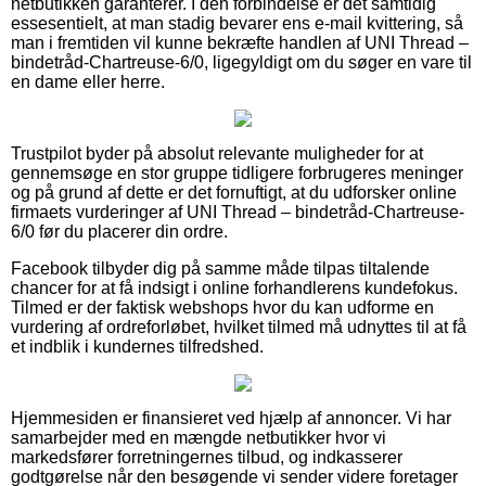
netbutikken garanterer. I den forbindelse er det samtidig
essesentielt, at man stadig bevarer ens e-mail kvittering, så
man i fremtiden vil kunne bekræfte handlen af UNI Thread –
bindetråd-Chartreuse-6/0, ligegyldigt om du søger en vare til
en dame eller herre.
Trustpilot byder på absolut relevante muligheder for at
gennemsøge en stor gruppe tidligere forbrugeres meninger
og på grund af dette er det fornuftigt, at du udforsker online
firmaets vurderinger af UNI Thread – bindetråd-Chartreuse-
6/0 før du placerer din ordre.
Facebook tilbyder dig på samme måde tilpas tiltalende
chancer for at få indsigt i online forhandlerens kundefokus.
Tilmed er der faktisk webshops hvor du kan udforme en
vurdering af ordreforløbet, hvilket tilmed må udnyttes til at få
et indblik i kundernes tilfredshed.
Hjemmesiden er finansieret ved hjælp af annoncer. Vi har
samarbejder med en mængde netbutikker hvor vi
markedsfører forretningernes tilbud, og indkasserer
godtgørelse når den besøgende vi sender videre foretager