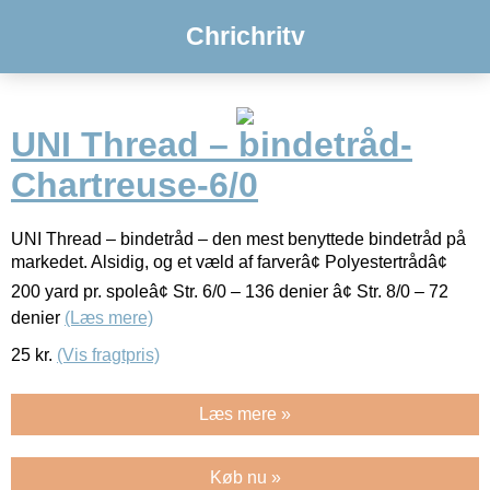
Chrichritv
UNI Thread – bindetråd-
Chartreuse-6/0
UNI Thread – bindetråd – den mest benyttede bindetråd på
markedet. Alsidig, og et væld af farverâ¢ Polyestertrådâ¢
200 yard pr. spoleâ¢ Str. 6/0 – 136 denier â¢ Str. 8/0 – 72
denier
(Læs mere)
25
kr.
(Vis fragtpris)
Læs mere »
Køb nu »