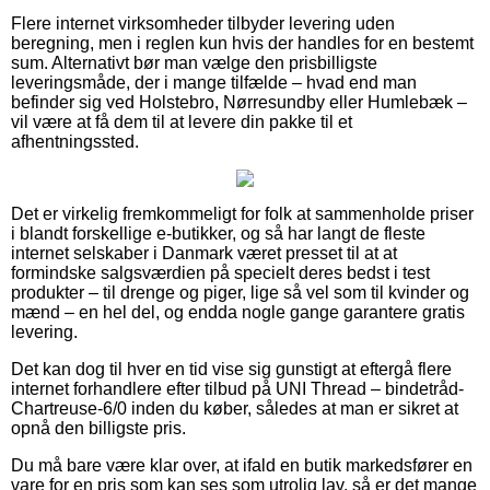
Flere internet virksomheder tilbyder levering uden
beregning, men i reglen kun hvis der handles for en bestemt
sum. Alternativt bør man vælge den prisbilligste
leveringsmåde, der i mange tilfælde – hvad end man
befinder sig ved Holstebro, Nørresundby eller Humlebæk –
vil være at få dem til at levere din pakke til et
afhentningssted.
Det er virkelig fremkommeligt for folk at sammenholde priser
i blandt forskellige e-butikker, og så har langt de fleste
internet selskaber i Danmark været presset til at at
formindske salgsværdien på specielt deres bedst i test
produkter – til drenge og piger, lige så vel som til kvinder og
mænd – en hel del, og endda nogle gange garantere gratis
levering.
Det kan dog til hver en tid vise sig gunstigt at eftergå flere
internet forhandlere efter tilbud på UNI Thread – bindetråd-
Chartreuse-6/0 inden du køber, således at man er sikret at
opnå den billigste pris.
Du må bare være klar over, at ifald en butik markedsfører en
vare for en pris som kan ses som utrolig lav, så er det mange