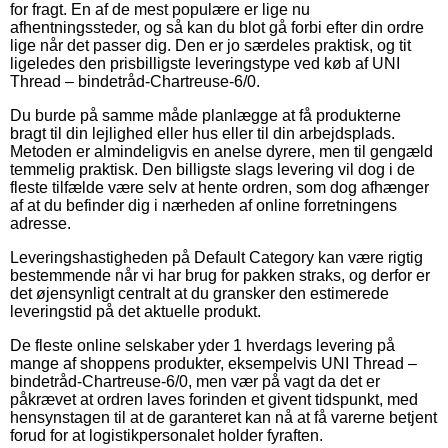
for fragt. En af de mest populære er lige nu
afhentningssteder, og så kan du blot gå forbi efter din ordre
lige når det passer dig. Den er jo særdeles praktisk, og tit
ligeledes den prisbilligste leveringstype ved køb af UNI
Thread – bindetråd-Chartreuse-6/0.
Du burde på samme måde planlægge at få produkterne
bragt til din lejlighed eller hus eller til din arbejdsplads.
Metoden er almindeligvis en anelse dyrere, men til gengæld
temmelig praktisk. Den billigste slags levering vil dog i de
fleste tilfælde være selv at hente ordren, som dog afhænger
af at du befinder dig i nærheden af online forretningens
adresse.
Leveringshastigheden på Default Category kan være rigtig
bestemmende når vi har brug for pakken straks, og derfor er
det øjensynligt centralt at du gransker den estimerede
leveringstid på det aktuelle produkt.
De fleste online selskaber yder 1 hverdags levering på
mange af shoppens produkter, eksempelvis UNI Thread –
bindetråd-Chartreuse-6/0, men vær på vagt da det er
påkrævet at ordren laves forinden et givent tidspunkt, med
hensynstagen til at de garanteret kan nå at få varerne betjent
forud for at logistikpersonalet holder fyraften.