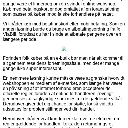
gange være et fingerpeg om en svindel online webshop.
Køb med betalingskort er dog omfattet af en foranstaltning,
som passer på køber imod falske forhandlere på nettet.
Vi tilråder køb med betalingskort eller mobilbetaling. Som en
anden løsning burde du bruge en afbetalingsordning fra fx
ViaBill, forudsat du har i sinde at afbetale pengene over en
længere periode.
Forinden folk køber på en e-butik bør man når alt kommer til
alt gennemlæse dens forretningsaftale, men det er mange
gange ikke super interessant.
En nemmere løsning kunne måske være at granske hvorvidt
webshoppen er medlem af e-mærket, som længe har været
en påvisning af at internet forhandleren accepterer de
officielle regler, foruden at online forhandleren jævnligt
gennemses af sagkyndige som mestrer de gældende vilkår.
Derudover giver det dig chance for støtte, for så vidt du
udsættes for problemstillinger ved din handel.
Herudover tilråder vi at kunden er klar over de elementære
regler gældende for handlen, f.eks. den returneringsret