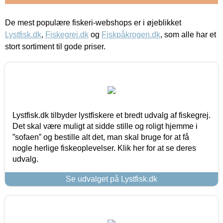
De mest populære fiskeri-webshops er i øjeblikket
Lystfisk.dk
,
Fiskegrej.dk
og
Fiskpåkrogen.dk
, som alle har et
stort sortiment til gode priser.
Lystfisk.dk tilbyder lystfiskere et bredt udvalg af fiskegrej.
Det skal være muligt at sidde stille og roligt hjemme i
”sofaen” og bestille alt det, man skal bruge for at få
nogle herlige fiskeoplevelser. Klik her for at se deres
udvalg.
Se udvalget på Lystfisk.dk