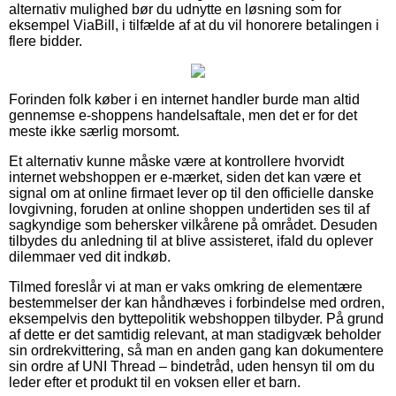
alternativ mulighed bør du udnytte en løsning som for
eksempel ViaBill, i tilfælde af at du vil honorere betalingen i
flere bidder.
Forinden folk køber i en internet handler burde man altid
gennemse e-shoppens handelsaftale, men det er for det
meste ikke særlig morsomt.
Et alternativ kunne måske være at kontrollere hvorvidt
internet webshoppen er e-mærket, siden det kan være et
signal om at online firmaet lever op til den officielle danske
lovgivning, foruden at online shoppen undertiden ses til af
sagkyndige som behersker vilkårene på området. Desuden
tilbydes du anledning til at blive assisteret, ifald du oplever
dilemmaer ved dit indkøb.
Tilmed foreslår vi at man er vaks omkring de elementære
bestemmelser der kan håndhæves i forbindelse med ordren,
eksempelvis den byttepolitik webshoppen tilbyder. På grund
af dette er det samtidig relevant, at man stadigvæk beholder
sin ordrekvittering, så man en anden gang kan dokumentere
sin ordre af UNI Thread – bindetråd, uden hensyn til om du
leder efter et produkt til en voksen eller et barn.