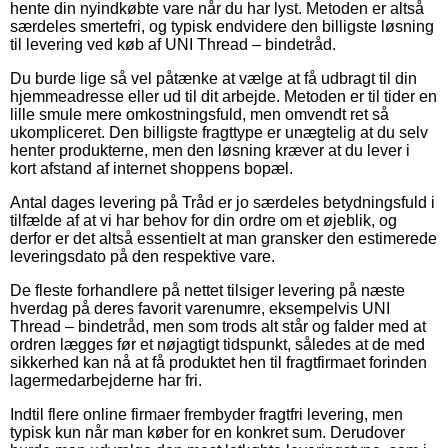
hente din nyindkøbte vare når du har lyst. Metoden er altså
særdeles smertefri, og typisk endvidere den billigste løsning
til levering ved køb af UNI Thread – bindetråd.
Du burde lige så vel påtænke at vælge at få udbragt til din
hjemmeadresse eller ud til dit arbejde. Metoden er til tider en
lille smule mere omkostningsfuld, men omvendt ret så
ukompliceret. Den billigste fragttype er unægtelig at du selv
henter produkterne, men den løsning kræver at du lever i
kort afstand af internet shoppens bopæl.
Antal dages levering på Tråd er jo særdeles betydningsfuld i
tilfælde af at vi har behov for din ordre om et øjeblik, og
derfor er det altså essentielt at man gransker den estimerede
leveringsdato på den respektive vare.
De fleste forhandlere på nettet tilsiger levering på næste
hverdag på deres favorit varenumre, eksempelvis UNI
Thread – bindetråd, men som trods alt står og falder med at
ordren lægges før et nøjagtigt tidspunkt, således at de med
sikkerhed kan nå at få produktet hen til fragtfirmaet forinden
lagermedarbejderne har fri.
Indtil flere online firmaer frembyder fragtfri levering, men
typisk kun når man køber for en konkret sum. Derudover