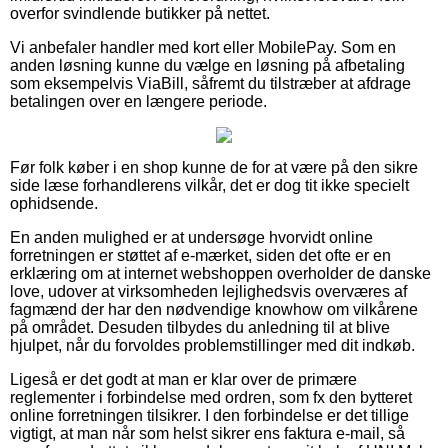
overfor svindlende butikker på nettet.
Vi anbefaler handler med kort eller MobilePay. Som en
anden løsning kunne du vælge en løsning på afbetaling
som eksempelvis ViaBill, såfremt du tilstræber at afdrage
betalingen over en længere periode.
Før folk køber i en shop kunne de for at være på den sikre
side læse forhandlerens vilkår, det er dog tit ikke specielt
ophidsende.
En anden mulighed er at undersøge hvorvidt online
forretningen er støttet af e-mærket, siden det ofte er en
erklæring om at internet webshoppen overholder de danske
love, udover at virksomheden lejlighedsvis overværes af
fagmænd der har den nødvendige knowhow om vilkårene
på området. Desuden tilbydes du anledning til at blive
hjulpet, når du forvoldes problemstillinger med dit indkøb.
Ligeså er det godt at man er klar over de primære
reglementer i forbindelse med ordren, som fx den bytteret
online forretningen tilsikrer. I den forbindelse er det tillige
vigtigt, at man når som helst sikrer ens faktura e-mail, så