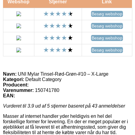
Webshop
Stjerner
Link
Besøg webshop
Besøg webshop
Besøg webshop
Besøg webshop
Navn:
UNI Mylar Tinsel-Rød-Grøn-#10 – X-Large
Kategori:
Default Category
Producent:
Varenummer:
150741780
EAN:
Vurderet til
3.9
ud af 5 stjerner baseret på
43
anmeldelser
Masser af internet handler yder heldigvis en hel del
forskellige former for levering. En der er meget populær er i
øjeblikket at få leveret til et afhentningssted, som giver dig
fleksibiliteten til at hente de købte varer når du har tid.