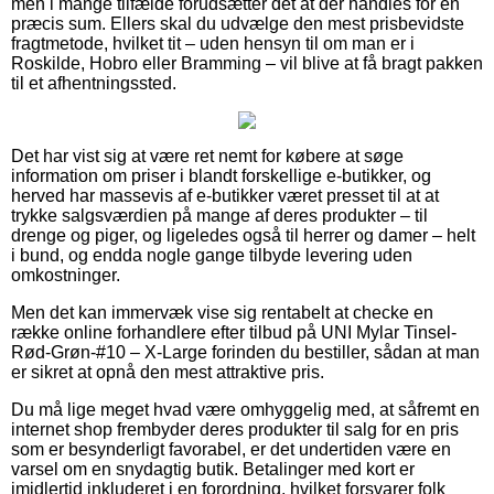
men i mange tilfælde forudsætter det at der handles for en
præcis sum. Ellers skal du udvælge den mest prisbevidste
fragtmetode, hvilket tit – uden hensyn til om man er i
Roskilde, Hobro eller Bramming – vil blive at få bragt pakken
til et afhentningssted.
Det har vist sig at være ret nemt for købere at søge
information om priser i blandt forskellige e-butikker, og
herved har massevis af e-butikker været presset til at at
trykke salgsværdien på mange af deres produkter – til
drenge og piger, og ligeledes også til herrer og damer – helt
i bund, og endda nogle gange tilbyde levering uden
omkostninger.
Men det kan immervæk vise sig rentabelt at checke en
række online forhandlere efter tilbud på UNI Mylar Tinsel-
Rød-Grøn-#10 – X-Large forinden du bestiller, sådan at man
er sikret at opnå den mest attraktive pris.
Du må lige meget hvad være omhyggelig med, at såfremt en
internet shop frembyder deres produkter til salg for en pris
som er besynderligt favorabel, er det undertiden være en
varsel om en snydagtig butik. Betalinger med kort er
imidlertid inkluderet i en forordning, hvilket forsvarer folk