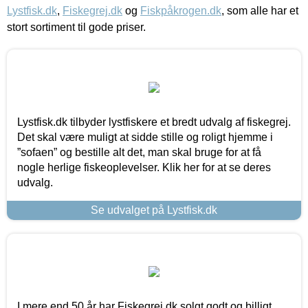
Lystfisk.dk
,
Fiskegrej.dk
og
Fiskpåkrogen.dk
, som alle har et
stort sortiment til gode priser.
Lystfisk.dk tilbyder lystfiskere et bredt udvalg af fiskegrej.
Det skal være muligt at sidde stille og roligt hjemme i
”sofaen” og bestille alt det, man skal bruge for at få
nogle herlige fiskeoplevelser. Klik her for at se deres
udvalg.
Se udvalget på Lystfisk.dk
I mere end 50 år har Fiskegrej.dk solgt godt og billigt