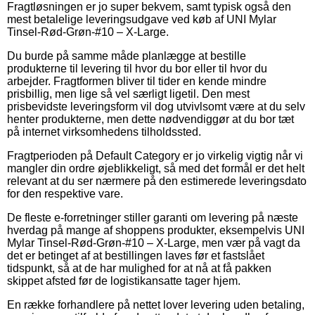
Fragtløsningen er jo super bekvem, samt typisk også den
mest betalelige leveringsudgave ved køb af UNI Mylar
Tinsel-Rød-Grøn-#10 – X-Large.
Du burde på samme måde planlægge at bestille
produkterne til levering til hvor du bor eller til hvor du
arbejder. Fragtformen bliver til tider en kende mindre
prisbillig, men lige så vel særligt ligetil. Den mest
prisbevidste leveringsform vil dog utvivlsomt være at du selv
henter produkterne, men dette nødvendiggør at du bor tæt
på internet virksomhedens tilholdssted.
Fragtperioden på Default Category er jo virkelig vigtig når vi
mangler din ordre øjeblikkeligt, så med det formål er det helt
relevant at du ser nærmere på den estimerede leveringsdato
for den respektive vare.
De fleste e-forretninger stiller garanti om levering på næste
hverdag på mange af shoppens produkter, eksempelvis UNI
Mylar Tinsel-Rød-Grøn-#10 – X-Large, men vær på vagt da
det er betinget af at bestillingen laves før et fastslået
tidspunkt, så at de har mulighed for at nå at få pakken
skippet afsted før de logistikansatte tager hjem.
En række forhandlere på nettet lover levering uden betaling,