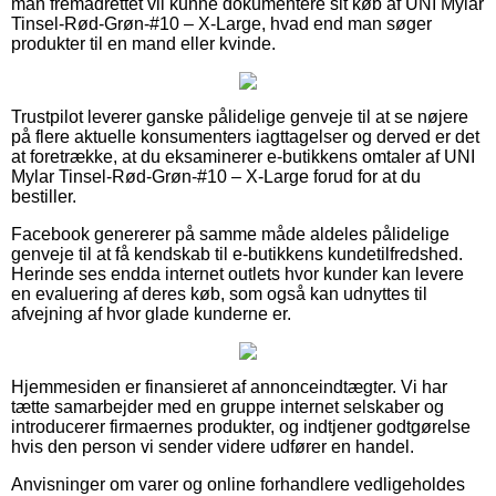
man fremadrettet vil kunne dokumentere sit køb af UNI Mylar
Tinsel-Rød-Grøn-#10 – X-Large, hvad end man søger
produkter til en mand eller kvinde.
Trustpilot leverer ganske pålidelige genveje til at se nøjere
på flere aktuelle konsumenters iagttagelser og derved er det
at foretrække, at du eksaminerer e-butikkens omtaler af UNI
Mylar Tinsel-Rød-Grøn-#10 – X-Large forud for at du
bestiller.
Facebook genererer på samme måde aldeles pålidelige
genveje til at få kendskab til e-butikkens kundetilfredshed.
Herinde ses endda internet outlets hvor kunder kan levere
en evaluering af deres køb, som også kan udnyttes til
afvejning af hvor glade kunderne er.
Hjemmesiden er finansieret af annonceindtægter. Vi har
tætte samarbejder med en gruppe internet selskaber og
introducerer firmaernes produkter, og indtjener godtgørelse
hvis den person vi sender videre udfører en handel.
Anvisninger om varer og online forhandlere vedligeholdes