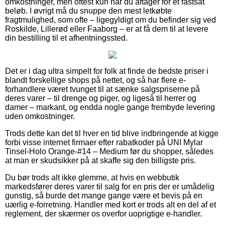
omkostninger, men oftest kun når du aftager for et fastsat
beløb. I øvrigt må du snuppe den mest letkøbte
fragtmulighed, som ofte – ligegyldigt om du befinder sig ved
Roskilde, Lillerød eller Faaborg – er at få dem til at levere
din bestilling til et afhentningssted.
Det er i dag ultra simpelt for folk at finde de bedste priser i
blandt forskellige shops på nettet, og så har flere e-
forhandlere været tvunget til at sænke salgspriserne på
deres varer – til drenge og piger, og ligeså til herrer og
damer – markant, og endda nogle gange frembyde levering
uden omkostninger.
Trods dette kan det til hver en tid blive indbringende at kigge
forbi visse internet firmaer efter rabatkoder på UNI Mylar
Tinsel-Holo Orange-#14 – Medium før du shopper, således
at man er skudsikker på at skaffe sig den billigste pris.
Du bør trods alt ikke glemme, at hvis en webbutik
markedsfører deres varer til salg for en pris der er umådelig
gunstig, så burde det mange gange være et bevis på en
uærlig e-forretning. Handler med kort er trods alt en del af et
reglement, der skærmer os overfor uoprigtige e-handler.