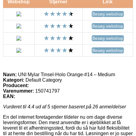
Webshop
Stjerner
Link
Besøg webshop
Besøg webshop
Besøg webshop
Besøg webshop
Navn:
UNI Mylar Tinsel-Holo Orange-#14 – Medium
Kategori:
Default Category
Producent:
Varenummer:
150741797
EAN:
Vurderet til
4.4
ud af 5 stjerner baseret på
26
anmeldelser
En del internet foretagender tildeler nu om dage diverse
leveringsformer. Den mest anvendte er i øjeblikket at få
leveret til et afhentningssted, fordi du så har fuld fleksibilitet
til at hente din bestilling når du har tid. Løsningen er jo super