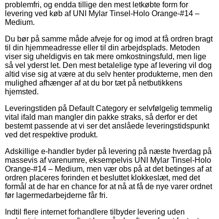
problemfri, og endda tillige den mest letkøbte form for
levering ved køb af UNI Mylar Tinsel-Holo Orange-#14 –
Medium.
Du bør på samme måde afveje for og imod at få ordren bragt
til din hjemmeadresse eller til din arbejdsplads. Metoden
viser sig uheldigvis en tak mere omkostningsfuld, men lige
så vel yderst let. Den mest betalelige type af levering vil dog
altid vise sig at være at du selv henter produkterne, men den
mulighed afhænger af at du bor tæt på netbutikkens
hjemsted.
Leveringstiden på Default Category er selvfølgelig temmelig
vital ifald man mangler din pakke straks, så derfor er det
bestemt passende at vi ser det anslåede leveringstidspunkt
ved det respektive produkt.
Adskillige e-handler byder på levering på næste hverdag på
massevis af varenumre, eksempelvis UNI Mylar Tinsel-Holo
Orange-#14 – Medium, men vær obs på at det betinges af at
ordren placeres forinden et besluttet klokkeslæt, med det
formål at de har en chance for at nå at få de nye varer ordnet
før lagermedarbejderne får fri.
Indtil flere internet forhandlere tilbyder levering uden