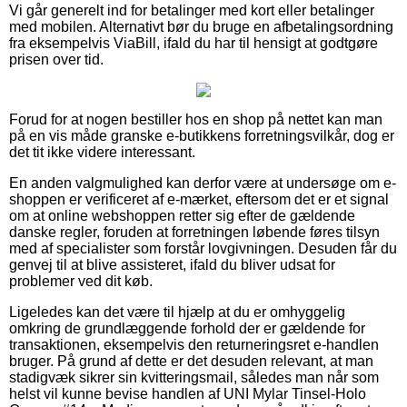
Vi går generelt ind for betalinger med kort eller betalinger
med mobilen. Alternativt bør du bruge en afbetalingsordning
fra eksempelvis ViaBill, ifald du har til hensigt at godtgøre
prisen over tid.
Forud for at nogen bestiller hos en shop på nettet kan man
på en vis måde granske e-butikkens forretningsvilkår, dog er
det tit ikke videre interessant.
En anden valgmulighed kan derfor være at undersøge om e-
shoppen er verificeret af e-mærket, eftersom det er et signal
om at online webshoppen retter sig efter de gældende
danske regler, foruden at forretningen løbende føres tilsyn
med af specialister som forstår lovgivningen. Desuden får du
genvej til at blive assisteret, ifald du bliver udsat for
problemer ved dit køb.
Ligeledes kan det være til hjælp at du er omhyggelig
omkring de grundlæggende forhold der er gældende for
transaktionen, eksempelvis den returneringsret e-handlen
bruger. På grund af dette er det desuden relevant, at man
stadigvæk sikrer sin kvitteringsmail, således man når som
helst vil kunne bevise handlen af UNI Mylar Tinsel-Holo