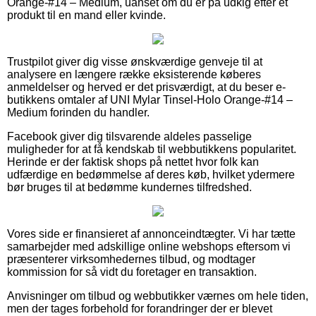
Orange-#14 – Medium, uanset om du er på udkig efter et
produkt til en mand eller kvinde.
Trustpilot giver dig visse ønskværdige genveje til at
analysere en længere række eksisterende køberes
anmeldelser og herved er det prisværdigt, at du beser e-
butikkens omtaler af UNI Mylar Tinsel-Holo Orange-#14 –
Medium forinden du handler.
Facebook giver dig tilsvarende aldeles passelige
muligheder for at få kendskab til webbutikkens popularitet.
Herinde er der faktisk shops på nettet hvor folk kan
udfærdige en bedømmelse af deres køb, hvilket ydermere
bør bruges til at bedømme kundernes tilfredshed.
Vores side er finansieret af annonceindtægter. Vi har tætte
samarbejder med adskillige online webshops eftersom vi
præsenterer virksomhedernes tilbud, og modtager
kommission for så vidt du foretager en transaktion.
Anvisninger om tilbud og webbutikker værnes om hele tiden,
men der tages forbehold for forandringer der er blevet