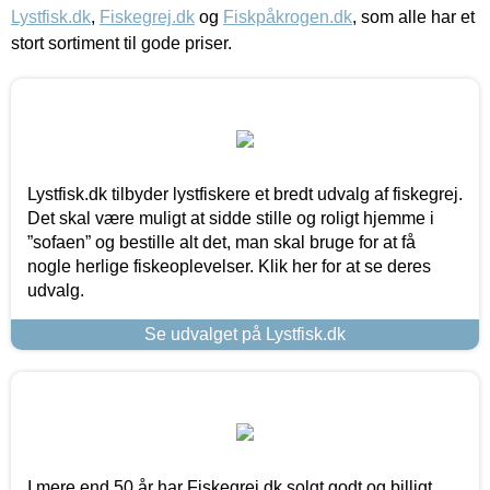
Lystfisk.dk
,
Fiskegrej.dk
og
Fiskpåkrogen.dk
, som alle har et
stort sortiment til gode priser.
Lystfisk.dk tilbyder lystfiskere et bredt udvalg af fiskegrej.
Det skal være muligt at sidde stille og roligt hjemme i
”sofaen” og bestille alt det, man skal bruge for at få
nogle herlige fiskeoplevelser. Klik her for at se deres
udvalg.
Se udvalget på Lystfisk.dk
I mere end 50 år har Fiskegrej.dk solgt godt og billigt