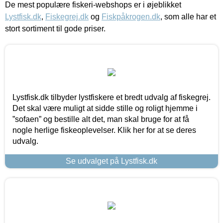
De mest populære fiskeri-webshops er i øjeblikket
Lystfisk.dk
,
Fiskegrej.dk
og
Fiskpåkrogen.dk
, som alle har et
stort sortiment til gode priser.
Lystfisk.dk tilbyder lystfiskere et bredt udvalg af fiskegrej.
Det skal være muligt at sidde stille og roligt hjemme i
”sofaen” og bestille alt det, man skal bruge for at få
nogle herlige fiskeoplevelser. Klik her for at se deres
udvalg.
Se udvalget på Lystfisk.dk