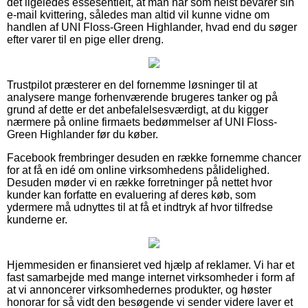
det ligeledes essesentielt, at man når som helst bevarer sin
e-mail kvittering, således man altid vil kunne vidne om
handlen af UNI Floss-Green Highlander, hvad end du søger
efter varer til en pige eller dreng.
Trustpilot præsterer en del fornemme løsninger til at
analysere mange forhenværende brugeres tanker og på
grund af dette er det anbefalelsesværdigt, at du kigger
nærmere på online firmaets bedømmelser af UNI Floss-
Green Highlander før du køber.
Facebook frembringer desuden en række fornemme chancer
for at få en idé om online virksomhedens pålidelighed.
Desuden møder vi en række forretninger på nettet hvor
kunder kan forfatte en evaluering af deres køb, som
ydermere må udnyttes til at få et indtryk af hvor tilfredse
kunderne er.
Hjemmesiden er finansieret ved hjælp af reklamer. Vi har et
fast samarbejde med mange internet virksomheder i form af
at vi annoncerer virksomhedernes produkter, og høster
honorar for så vidt den besøgende vi sender videre laver et