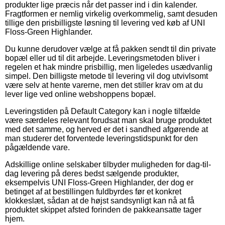
produkter lige præcis når det passer ind i din kalender.
Fragtformen er nemlig virkelig overkommelig, samt desuden
tillige den prisbilligste løsning til levering ved køb af UNI
Floss-Green Highlander.
Du kunne derudover vælge at få pakken sendt til din private
bopæl eller ud til dit arbejde. Leveringsmetoden bliver i
regelen et hak mindre prisbillig, men ligeledes usædvanlig
simpel. Den billigste metode til levering vil dog utvivlsomt
være selv at hente varerne, men det stiller krav om at du
lever lige ved online webshoppens bopæl.
Leveringstiden på Default Category kan i nogle tilfælde
være særdeles relevant forudsat man skal bruge produktet
med det samme, og herved er det i sandhed afgørende at
man studerer det forventede leveringstidspunkt for den
pågældende vare.
Adskillige online selskaber tilbyder muligheden for dag-til-
dag levering på deres bedst sælgende produkter,
eksempelvis UNI Floss-Green Highlander, der dog er
betinget af at bestillingen fuldbyrdes før et konkret
klokkeslæt, sådan at de højst sandsynligt kan nå at få
produktet skippet afsted forinden de pakkeansatte tager
hjem.