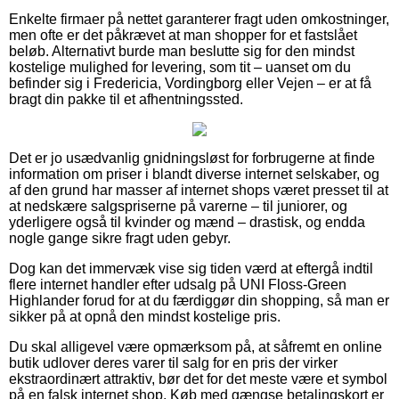
Enkelte firmaer på nettet garanterer fragt uden omkostninger,
men ofte er det påkrævet at man shopper for et fastslået
beløb. Alternativt burde man beslutte sig for den mindst
kostelige mulighed for levering, som tit – uanset om du
befinder sig i Fredericia, Vordingborg eller Vejen – er at få
bragt din pakke til et afhentningssted.
Det er jo usædvanlig gnidningsløst for forbrugerne at finde
information om priser i blandt diverse internet selskaber, og
af den grund har masser af internet shops været presset til at
at nedskære salgspriserne på varerne – til juniorer, og
yderligere også til kvinder og mænd – drastisk, og endda
nogle gange sikre fragt uden gebyr.
Dog kan det immervæk vise sig tiden værd at eftergå indtil
flere internet handler efter udsalg på UNI Floss-Green
Highlander forud for at du færdiggør din shopping, så man er
sikker på at opnå den mindst kostelige pris.
Du skal alligevel være opmærksom på, at såfremt en online
butik udlover deres varer til salg for en pris der virker
ekstraordinært attraktiv, bør det for det meste være et symbol
på en falsk internet shop. Køb med gængse betalingskort er