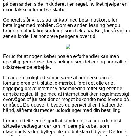
på den anden side inkluderet i en regel, hvilket hjælper en
imod falske internet selskaber.
Generelt slår vi et slag for køb med betalingskort eller
betalinger med mobilen. Som en anden løsning bør du
bruge en afbetalingsordning som f.eks. ViaBill, for så vidt du
ser en fordel i at honorere pengene over tid.
Forud for at nogen køber hos en e-forhandler kan man
egentlig gennemse dens betingelser, det er dog normalt et
tidskrævende arbejde.
En anden mulighed kunne være at bemærke om e-
forhandleren er tilsluttet e-mærket, fordi det ofte er et
fingerpeg om at internet virksomheden retter sig efter de
danske regler, tillige med at internet butikken regelmæssigt
overvåges af jurister der er meget bekendte med lovene på
området. Derudover tilbydes du genvej til en hjælpende
hånd, såfremt du møder udfordringer med din bestilling.
Foruden dette er det godt at kunden er sat ind i de mest
aktuelle vedtægter der kan influere på købet, som
eksempelvis den byttepolitik netbutikken tilbyder. Derfor er