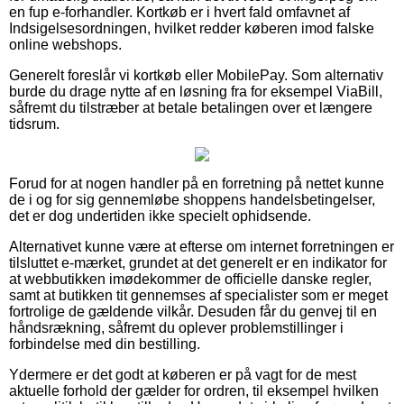
en fup e-forhandler. Kortkøb er i hvert fald omfavnet af
Indsigelsesordningen, hvilket redder køberen imod falske
online webshops.
Generelt foreslår vi kortkøb eller MobilePay. Som alternativ
burde du drage nytte af en løsning fra for eksempel ViaBill,
såfremt du tilstræber at betale betalingen over et længere
tidsrum.
Forud for at nogen handler på en forretning på nettet kunne
de i og for sig gennemløbe shoppens handelsbetingelser,
det er dog undertiden ikke specielt ophidsende.
Alternativet kunne være at efterse om internet forretningen er
tilsluttet e-mærket, grundet at det generelt er en indikator for
at webbutikken imødekommer de officielle danske regler,
samt at butikken tit gennemses af specialister som er meget
fortrolige de gældende vilkår. Desuden får du genvej til en
håndsrækning, såfremt du oplever problemstillinger i
forbindelse med din bestilling.
Ydermere er det godt at køberen er på vagt for de mest
aktuelle forhold der gælder for ordren, til eksempel hvilken