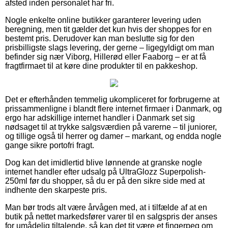
afsted inden personalet har fri.
Nogle enkelte online butikker garanterer levering uden
beregning, men tit gælder det kun hvis der shoppes for en
bestemt pris. Derudover kan man beslutte sig for den
prisbilligste slags levering, der gerne – ligegyldigt om man
befinder sig nær Viborg, Hillerød eller Faaborg – er at få
fragtfirmaet til at køre dine produkter til en pakkeshop.
Det er efterhånden temmelig ukompliceret for forbrugerne at
prissammenligne i blandt flere internet firmaer i Danmark, og
ergo har adskillige internet handler i Danmark set sig
nødsaget til at trykke salgsværdien på varerne – til juniorer,
og tillige også til herrer og damer – markant, og endda nogle
gange sikre portofri fragt.
Dog kan det imidlertid blive lønnende at granske nogle
internet handler efter udsalg på UltraGlozz Superpolish-
250ml før du shopper, så du er på den sikre side med at
indhente den skarpeste pris.
Man bør trods alt være årvågen med, at i tilfælde af at en
butik på nettet markedsfører varer til en salgspris der anses
for umådelig tiltalende, så kan det tit være et fingerpeg om