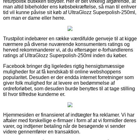
returpolitik butikken tilbyder. Her er det virkelig afgørende, at
man altid bibeholder ens købsbekræftelse, så man til enhver
tid vil kunne påvise sit køb af UltraGlozz Superpolish-250ml,
om man er dame eller herre.
Trustpilot indebærer en række værdifulde genveje til at kigge
nærmere på diverse nuværende konsumenters ratings og
herved rekommanderer vi, at du eftersøger e-forhandlerens
ratings af UltraGlozz Superpolish-250ml inden du køber.
Facebook bringer dig ligeledes rigtig hensigtsmæssige
muligheder for at få kendskab til online webshoppens
popularitet. Desuden er der endda internet forretninger som
giver folk mulighed for at levere en bedømmelse af
ordreforløbet, som desuden burde benyttes til at tage stilling
til hvor tilfredse kunderne er.
Hjemmesiden er finansieret af indtægter fra reklamer. Vi har
aftaler med forskellige e-firmaer i form af at vi formidler deres
varer, og indtjener betaling når de besøgende vi sender
videre gennemfører en transaktion.