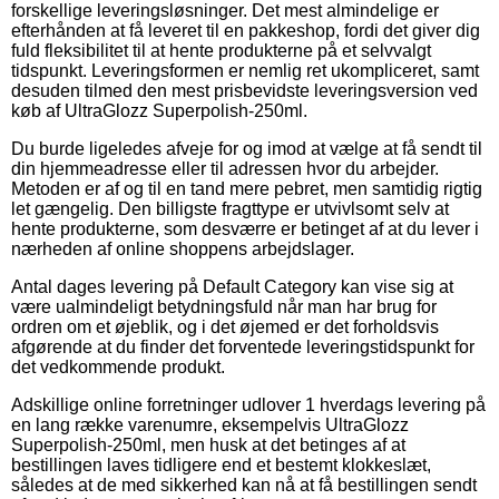
forskellige leveringsløsninger. Det mest almindelige er
efterhånden at få leveret til en pakkeshop, fordi det giver dig
fuld fleksibilitet til at hente produkterne på et selvvalgt
tidspunkt. Leveringsformen er nemlig ret ukompliceret, samt
desuden tilmed den mest prisbevidste leveringsversion ved
køb af UltraGlozz Superpolish-250ml.
Du burde ligeledes afveje for og imod at vælge at få sendt til
din hjemmeadresse eller til adressen hvor du arbejder.
Metoden er af og til en tand mere pebret, men samtidig rigtig
let gængelig. Den billigste fragttype er utvivlsomt selv at
hente produkterne, som desværre er betinget af at du lever i
nærheden af online shoppens arbejdslager.
Antal dages levering på Default Category kan vise sig at
være ualmindeligt betydningsfuld når man har brug for
ordren om et øjeblik, og i det øjemed er det forholdsvis
afgørende at du finder det forventede leveringstidspunkt for
det vedkommende produkt.
Adskillige online forretninger udlover 1 hverdags levering på
en lang række varenumre, eksempelvis UltraGlozz
Superpolish-250ml, men husk at det betinges af at
bestillingen laves tidligere end et bestemt klokkeslæt,
således at de med sikkerhed kan nå at få bestillingen sendt