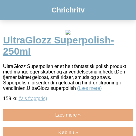
Chrichritv
UltraGlozz Superpolish-
250ml
UltraGlozz Superpolish er et helt fantastisk polish produkt
med mange egenskaber og anvendelsesmuligheder.Den
fjerner falmet gelcoat, små ridser, smuds og snavs.
Superpolish forsegler din gelcoat og hindrer tilgroning i
vandlinien.UltraGlozz superpolish
(Læs mere)
159
kr.
(Vis fragtpris)
Læs mere »
Køb nu »