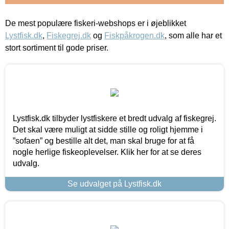
De mest populære fiskeri-webshops er i øjeblikket
Lystfisk.dk
,
Fiskegrej.dk
og
Fiskpåkrogen.dk
, som alle har et
stort sortiment til gode priser.
Lystfisk.dk tilbyder lystfiskere et bredt udvalg af fiskegrej.
Det skal være muligt at sidde stille og roligt hjemme i
”sofaen” og bestille alt det, man skal bruge for at få
nogle herlige fiskeoplevelser. Klik her for at se deres
udvalg.
Se udvalget på Lystfisk.dk